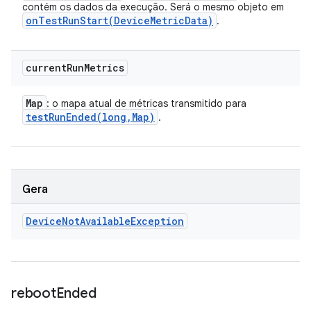
contém os dados da execução. Será o mesmo objeto em
onTestRunStart(
Device
Metric
Data)
.
current
Run
Metrics
Map
: o mapa atual de métricas transmitido para
testRunEnded(
long
,
Map)
.
Gera
Device
Not
Available
Exception
reboot
Ended