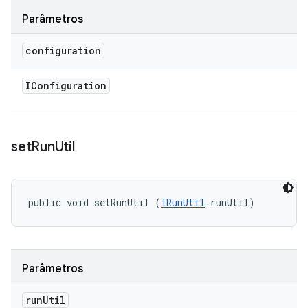
Parâmetros
configuration
IConfiguration
set
Run
Util
public void setRunUtil (
IRunUtil
 runUtil)
Parâmetros
run
Util