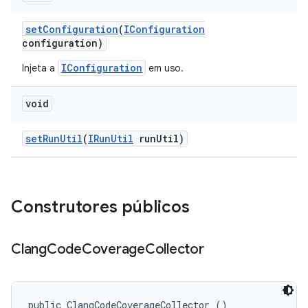
set
Configuration
(
IConfiguration
configuration)
IConfiguration
Injeta a
em uso.
void
set
Run
Util
(
IRun
Util
run
Util)
Construtores públicos
Clang
Code
Coverage
Collector
public ClangCodeCoverageCollector ()