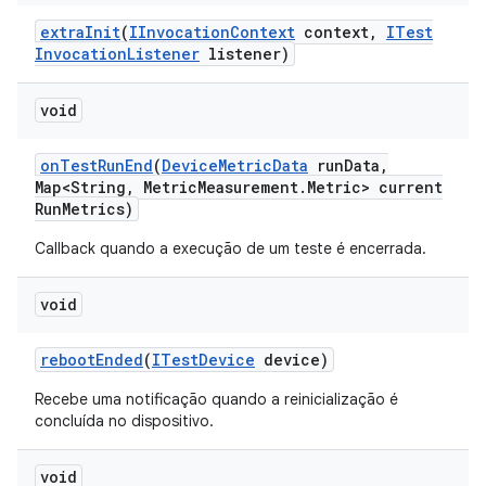
extra
Init
(
IInvocation
Context
context
,
ITest
Invocation
Listener
listener)
void
on
Test
Run
End
(
Device
Metric
Data
run
Data
,
Map<String
,
Metric
Measurement
.
Metric> current
Run
Metrics)
Callback quando a execução de um teste é encerrada.
void
reboot
Ended
(
ITest
Device
device)
Recebe uma notificação quando a reinicialização é
concluída no dispositivo.
void