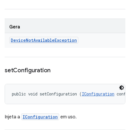
Gera
Device
Not
Available
Exception
set
Configuration
public void setConfiguration (
IConfiguration
 confi
Injeta a
IConfiguration
em uso.