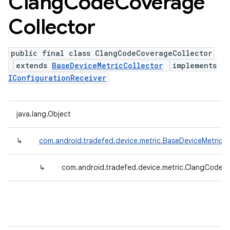
Clang
Code
Coverage
Collector
public final class ClangCodeCoverageCollector
extends
BaseDeviceMetricCollector
implements
IConfigurationReceiver
java.lang.Object
↳
com.android.tradefed.device.metric.BaseDeviceMetricCo
↳
com.android.tradefed.device.metric.ClangCodeC