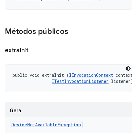
Métodos públicos
extra
Init
public void extraInit (
IInvocationContext
 context, 
ITestInvocationListener
 listener)
Gera
Device
Not
Available
Exception