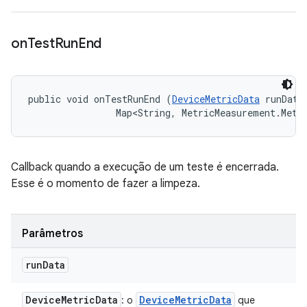
on
Test
Run
End
public void onTestRunEnd (
DeviceMetricData
 runData,
                Map<String, MetricMeasurement.Metr
Callback quando a execução de um teste é encerrada.
Esse é o momento de fazer a limpeza.
Parâmetros
run
Data
Device
Metric
Data
Device
Metric
Data
: o
que