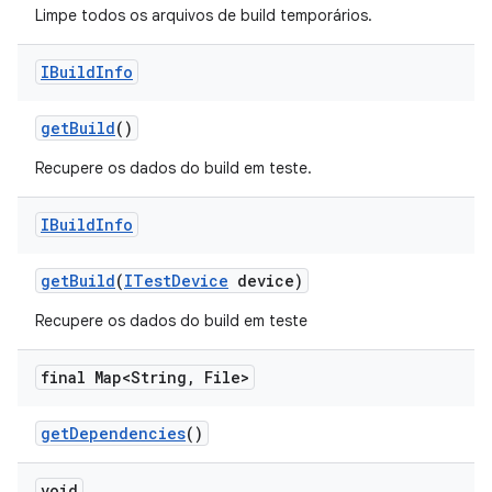
Limpe todos os arquivos de build temporários.
IBuild
Info
get
Build
()
Recupere os dados do build em teste.
IBuild
Info
get
Build
(
ITest
Device
device)
Recupere os dados do build em teste
final Map<String
,
File>
get
Dependencies
()
void