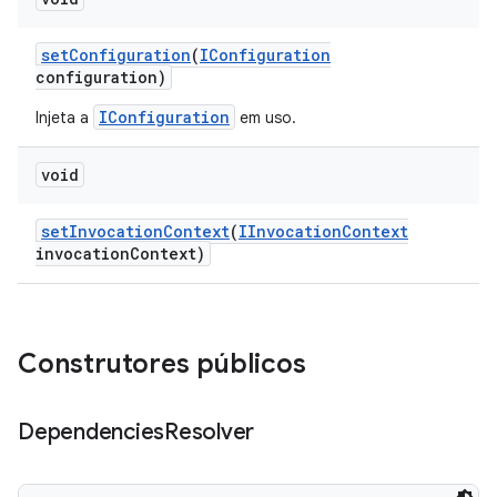
set
Configuration
(
IConfiguration
configuration)
IConfiguration
Injeta a
em uso.
void
set
Invocation
Context
(
IInvocation
Context
invocation
Context)
Construtores públicos
Dependencies
Resolver