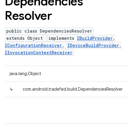
Dependencies
Resolver
public class DependenciesResolver
extends Object
implements
IBuildProvider
,
IConfigurationReceiver
,
IDeviceBuildProvider
,
IInvocationContextReceiver
java.lang.Object
↳
com.android.tradefed.build.DependenciesResolver