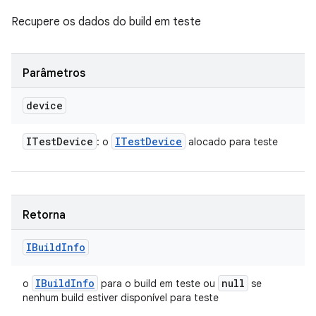
Recupere os dados do build em teste
Parâmetros
device
ITest
Device
ITest
Device
: o
alocado para teste
Retorna
IBuild
Info
IBuild
Info
null
o
para o build em teste ou
se
nenhum build estiver disponível para teste