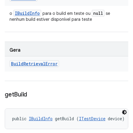
IBuild
Info
null
o
para o build em teste ou
se
nenhum build estiver disponível para teste
Gera
Build
Retrieval
Error
get
Build
public 
IBuildInfo
 getBuild (
ITestDevice
 device)