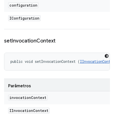
configuration
IConfiguration
set
Invocation
Context
public void setInvocationContext (
IInvocationConte
Parâmetros
invocation
Context
IInvocation
Context