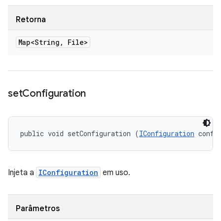
Retorna
Map<String
,
File>
set
Configuration
public void setConfiguration (
IConfiguration
 confi
Injeta a
IConfiguration
em uso.
Parâmetros