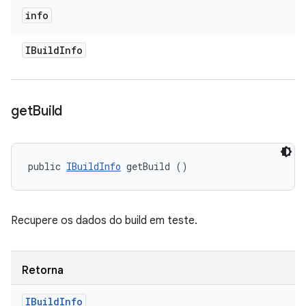
info
IBuild
Info
get
Build
public 
IBuildInfo
 getBuild ()
Recupere os dados do build em teste.
Retorna
IBuild
Info