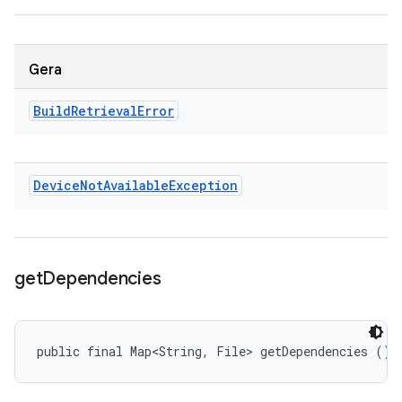
Gera
Build
Retrieval
Error
Device
Not
Available
Exception
get
Dependencies
public final Map<String, File> getDependencies ()