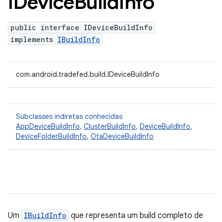
IDevice
Build
Info
public interface IDeviceBuildInfo
implements
IBuildInfo
com.android.tradefed.build.IDeviceBuildInfo
Subclasses indiretas conhecidas
AppDeviceBuildInfo
,
ClusterBuildInfo
,
DeviceBuildInfo
,
DeviceFolderBuildInfo
,
OtaDeviceBuildInfo
Um
IBuildInfo
que representa um build completo de