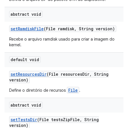
abstract void
set
Ramdisk
File
(File ramdisk
,
String version)
Recebe o arquivo ramdisk usado para criar a imagem do
kernel.
default void
set
Resources
Dir
(File resources
Dir
,
String
version)
File
Define o diretório de recursos
.
abstract void
set
Tests
Dir
(File tests
Zip
File
,
String
version)