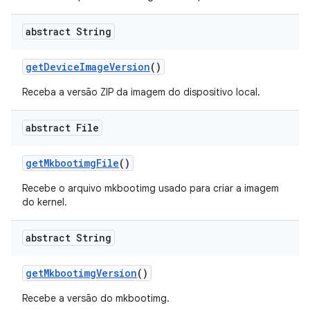
abstract String
get
Device
Image
Version
()
Receba a versão ZIP da imagem do dispositivo local.
abstract File
get
Mkbootimg
File
()
Recebe o arquivo mkbootimg usado para criar a imagem
do kernel.
abstract String
get
Mkbootimg
Version
()
Recebe a versão do mkbootimg.