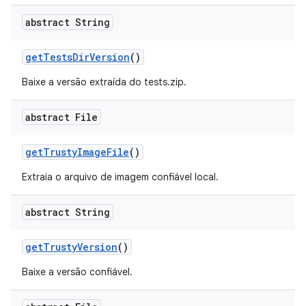
abstract String
get
Tests
Dir
Version
()
Baixe a versão extraída do tests.zip.
abstract File
get
Trusty
Image
File
()
Extraia o arquivo de imagem confiável local.
abstract String
get
Trusty
Version
()
Baixe a versão confiável.