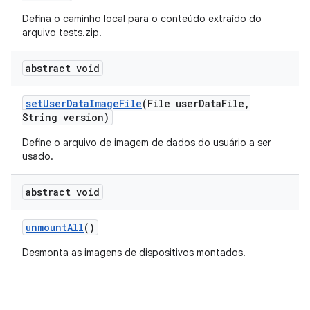
Defina o caminho local para o conteúdo extraído do
arquivo tests.zip.
abstract void
set
User
Data
Image
File
(File user
Data
File
,
String version)
Define o arquivo de imagem de dados do usuário a ser
usado.
abstract void
unmount
All
()
Desmonta as imagens de dispositivos montados.