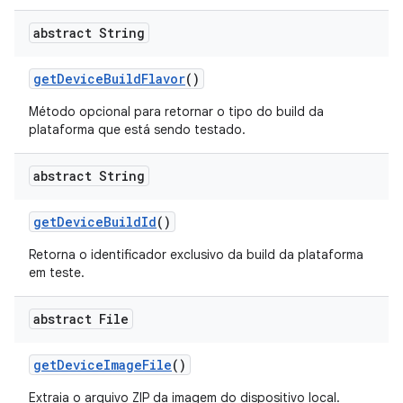
abstract String
get
Device
Build
Flavor
()
Método opcional para retornar o tipo do build da
plataforma que está sendo testado.
abstract String
get
Device
Build
Id
()
Retorna o identificador exclusivo da build da plataforma
em teste.
abstract File
get
Device
Image
File
()
Extraia o arquivo ZIP da imagem do dispositivo local.