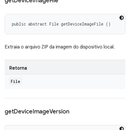
get
Device
Image
File
public abstract File getDeviceImageFile ()
Extraia o arquivo ZIP da imagem do dispositivo local.
Retorna
File
get
Device
Image
Version