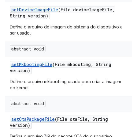
set
Device
Image
File
(File device
Image
File
,
String version)
Defina o arquivo de imagem do sistema do dispositivo a
ser usado.
abstract void
set
Mkbootimg
File
(File mkbootimg
,
String
version)
Define o arquivo mkbootimg usado para criar a imagem
do kernel.
abstract void
set
Ota
Package
File
(File ota
File
,
String
version)
Defina o arquivo ZIP do pacote OTA do dispositivo.