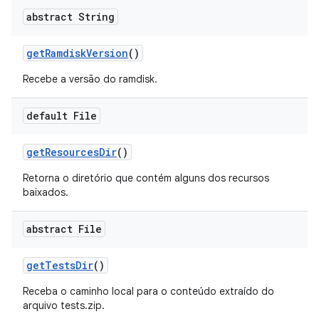
abstract String
get
Ramdisk
Version
()
Recebe a versão do ramdisk.
default File
get
Resources
Dir
()
Retorna o diretório que contém alguns dos recursos
baixados.
abstract File
get
Tests
Dir
()
Receba o caminho local para o conteúdo extraído do
arquivo tests.zip.