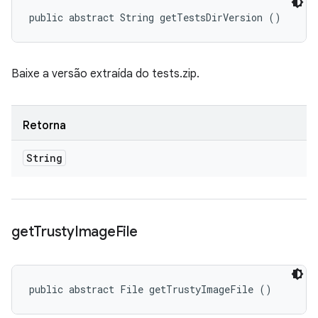
public abstract String getTestsDirVersion ()
Baixe a versão extraída do tests.zip.
Retorna
String
get
Trusty
Image
File
public abstract File getTrustyImageFile ()