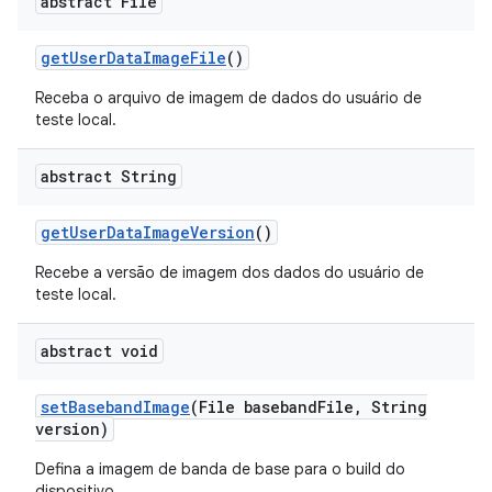
abstract File
get
User
Data
Image
File
()
Receba o arquivo de imagem de dados do usuário de
teste local.
abstract String
get
User
Data
Image
Version
()
Recebe a versão de imagem dos dados do usuário de
teste local.
abstract void
set
Baseband
Image
(File baseband
File
,
String
version)
Defina a imagem de banda de base para o build do
dispositivo.