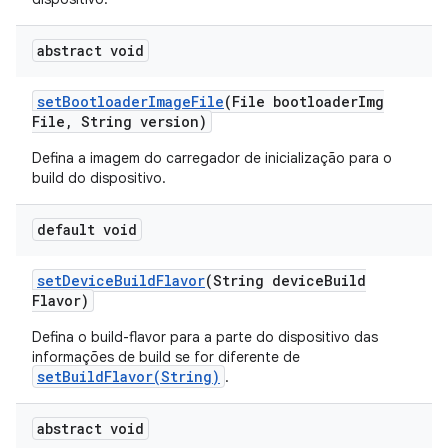
abstract void
set
Bootloader
Image
File
(File bootloader
Img
File
,
String version)
Defina a imagem do carregador de inicialização para o
build do dispositivo.
default void
set
Device
Build
Flavor
(String device
Build
Flavor)
Defina o build-flavor para a parte do dispositivo das
informações de build se for diferente de
setBuildFlavor(String)
.
abstract void