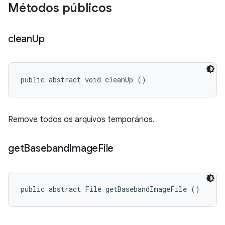
Métodos públicos
clean
Up
public abstract void cleanUp ()
Remove todos os arquivos temporários.
get
Baseband
Image
File
public abstract File getBasebandImageFile ()