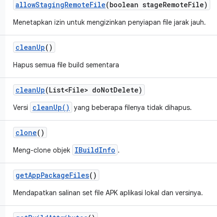
allow
Staging
Remote
File
(boolean stage
Remote
File)
Menetapkan izin untuk mengizinkan penyiapan file jarak jauh.
clean
Up
()
Hapus semua file build sementara
clean
Up
(List<File> do
Not
Delete)
cleanUp()
Versi
yang beberapa filenya tidak dihapus.
clone
()
IBuildInfo
Meng-clone objek
.
get
App
Package
Files
()
Mendapatkan salinan set file APK aplikasi lokal dan versinya.