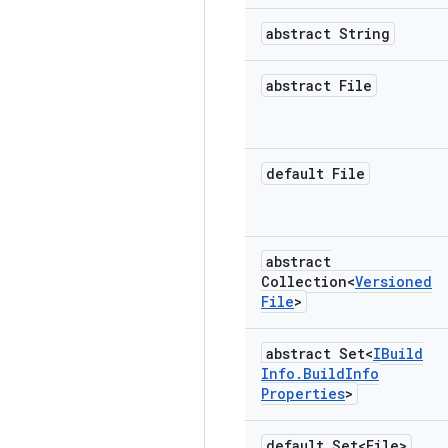
abstract String
abstract File
default File
abstract
Collection<
Versioned
File
>
abstract Set<
IBuild
Info
.
Build
Info
Properties
>
default Set<File>