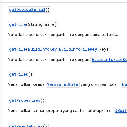
get
Device
Serial
()
get
File
(String name)
Metode helper untuk mengambil file dengan nama tertentu.
get
File
(
Build
Info
Key
.
Build
Info
File
Key
key)
BuildInfoFileK
Metode helper untuk mengambil file dengan
get
Files
()
VersionedFile
Bu
Menampilkan semua
yang disimpan dalam
get
Properties
()
IBuil
Menampilkan salinan properti yang saat ini ditetapkan di
get
Remote
Files
()