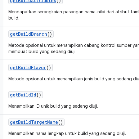
get
Build
Attributes
()
Mendapatkan serangkaian pasangan nama-nilai dari atribut ta
build.
get
Build
Branch
()
Metode opsional untuk menampilkan cabang kontrol sumber ya
membuat build yang sedang diuji.
get
Build
Flavor
()
Metode opsional untuk menampilkan jenis build yang sedang diuj
get
Build
Id
()
Menampilkan ID unik build yang sedang diuji.
get
Build
Target
Name
()
Menampilkan nama lengkap untuk build yang sedang diuji.