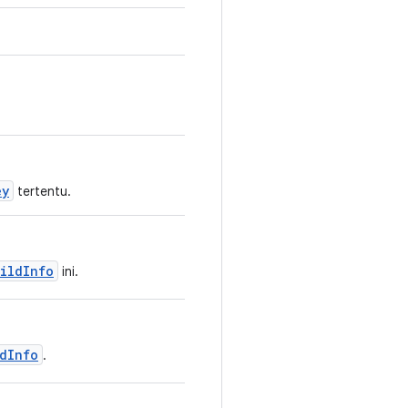
ey
tertentu.
ildInfo
ini.
dInfo
.