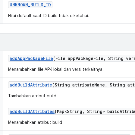
UNKNOWN
_
BUILD
_
ID
Nilai default saat ID build tidak diketahui.
add
App
Package
File
(File app
Package
File
,
String ver
Menambahkan file APK lokal dan versi terkaitnya.
add
Build
Attribute
(String attribute
Name
,
String att
Tambahkan atribut build.
add
Build
Attributes
(Map<String
,
String> build
Attrib
Menambahkan atribut build