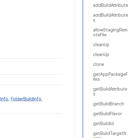
addBuildAttribute
addBuildAttribute
s
allowStagingRem
oteFile
cleanUp
cleanUp
clone
getAppPackageF
iles
getBuildAttribute
s
Info
,
FolderBuildInfo
,
getBuildBranch
getBuildFlavor
getBuildId
getBuildTargetN