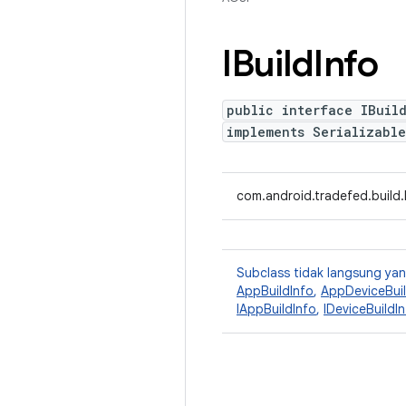
IBuild
Info
public interface IBuil
implements Serializable
com.android.tradefed.build.I
Subclass tidak langsung y
AppBuildInfo
,
AppDeviceBuil
IAppBuildInfo
,
IDeviceBuildI