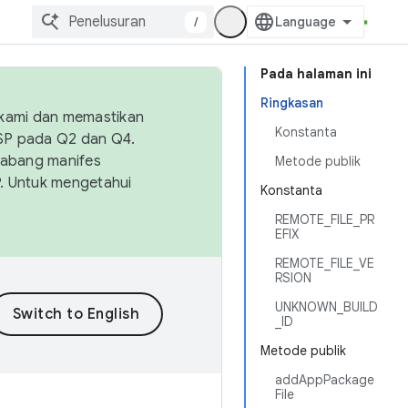
/
Pada halaman ini
Ringkasan
 kami dan memastikan
Konstanta
OSP pada Q2 dan Q4.
Cabang manifes
Metode publik
SP. Untuk mengetahui
Konstanta
REMOTE_FILE_PR
EFIX
REMOTE_FILE_VE
RSION
UNKNOWN_BUILD
_ID
Metode publik
addAppPackage
File