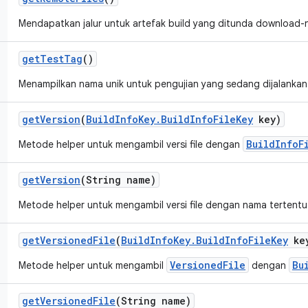
Mendapatkan jalur untuk artefak build yang ditunda download-
get
Test
Tag
()
Menampilkan nama unik untuk pengujian yang sedang dijalankan
get
Version
(
Build
Info
Key
.
Build
Info
File
Key
key)
BuildInfoF
Metode helper untuk mengambil versi file dengan
get
Version
(String name)
Metode helper untuk mengambil versi file dengan nama tertentu
get
Versioned
File
(
Build
Info
Key
.
Build
Info
File
Key
ke
VersionedFile
Bu
Metode helper untuk mengambil
dengan
get
Versioned
File
(String name)