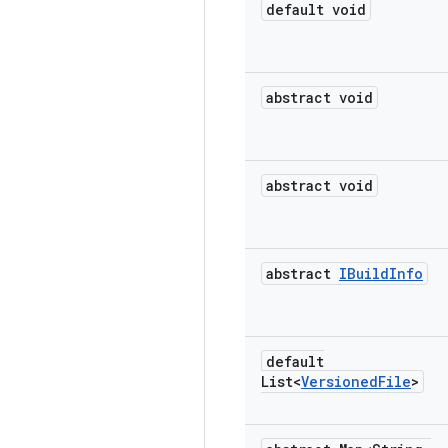
default void
abstract void
abstract void
abstract
IBuild
Info
default
List<
Versioned
File
>