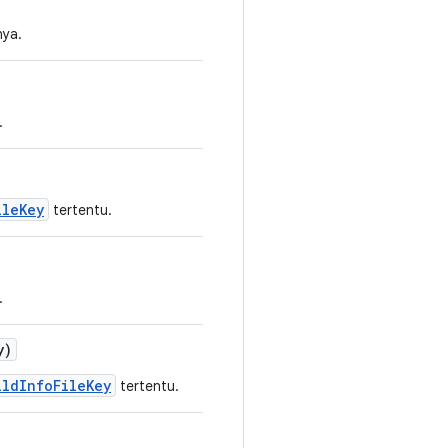
nya.
.
ileKey
tertentu.
.
y)
ildInfoFileKey
tertentu.