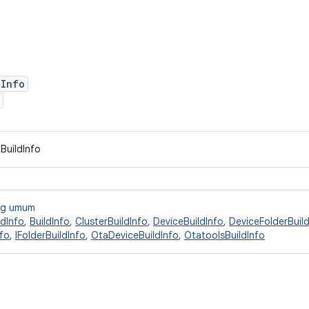
dInfo
BuildInfo
ang umum
dInfo
,
BuildInfo
,
ClusterBuildInfo
,
DeviceBuildInfo
,
DeviceFolderBuild
nfo
,
IFolderBuildInfo
,
OtaDeviceBuildInfo
,
OtatoolsBuildInfo