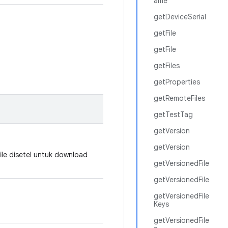
ame
getDeviceSerial
getFile
getFile
getFiles
getProperties
getRemoteFiles
getTestTag
getVersion
getVersion
le disetel untuk download
getVersionedFile
getVersionedFile
getVersionedFile
Keys
getVersionedFile