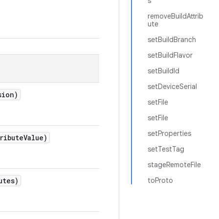
s
removeBuildAttrib
ute
setBuildBranch
setBuildFlavor
setBuildId
setDeviceSerial
sion)
setFile
setFile
setProperties
ribute
Value)
setTestTag
stageRemoteFile
utes)
toProto