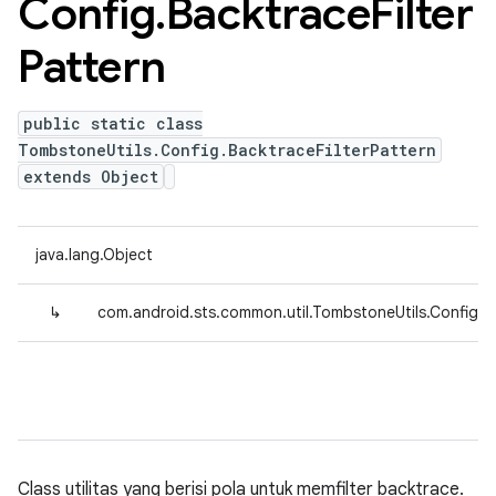
Config
.
Backtrace
Filter
Pattern
public static class
TombstoneUtils.Config.BacktraceFilterPattern
extends Object
java.lang.Object
↳
com.android.sts.common.util.TombstoneUtils.Config.Ba
Class utilitas yang berisi pola untuk memfilter backtrace.