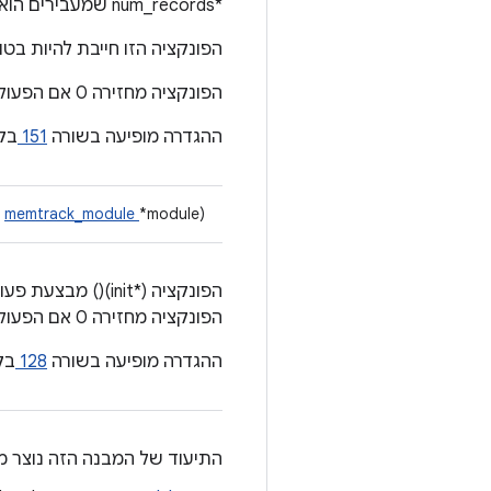
*num_records שמעבירים הוא 0, יכול להיות שהרשומות יהיו NULL.
הפונקציה הזו חייבת להיות בט
הפונקציה מחזירה 0 אם הפעולה בוצעה בהצלחה, -ENODEV אם הסוג לא נתמך ו-errno בשגיאות אחרות.
ההגדרה מופיעה בשורה
151
בק
t
memtrack_module
*module)
הפונקציה (*init)() מבצעת פעולות להגדרת ניהול memtrack, והיא נקראת פעם אחת לפני כל קריאה ל-
הפונקציה מחזירה 0 אם הפעולה בוצעה בהצלחה, ו-errno- אם הייתה שגיאה.
ההגדרה מופיעה בשורה
128
בק
התיעוד של המבנה הזה נוצר מ