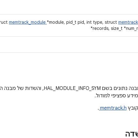
truct
memtrack_module
*module, pid_t pid, int type, struct
memtrack
*records, size_t *num_
לכל מודול חומרה צריך להיות מבנה נתונים בשם SYM
ידע ספציפי למודול.
ובץ
memtrack.h
.
שדה