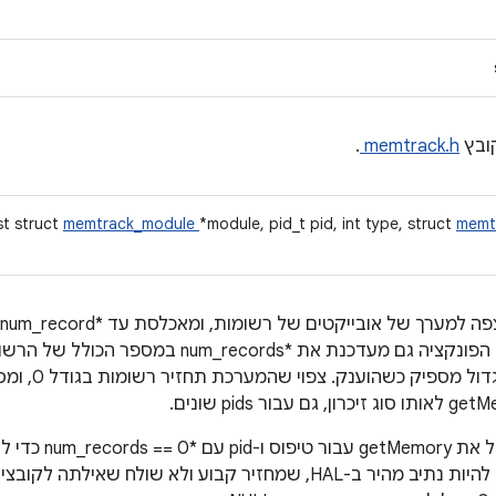
ובץ
memtrack.h
.
st struct
memtrack_module
*module, pid_t pid, int type, struct
memt
הדגלים המשויכים לזיכרון הזה. הפונקציה גם מעדכנת את 
הערך של *_records
בדרך כלל, מבצע הקריא
מקום עבורן. במקרה כזה, צריך להיות נתיב מהיר ב-HAL, שמחזיר קבוע ולא שול