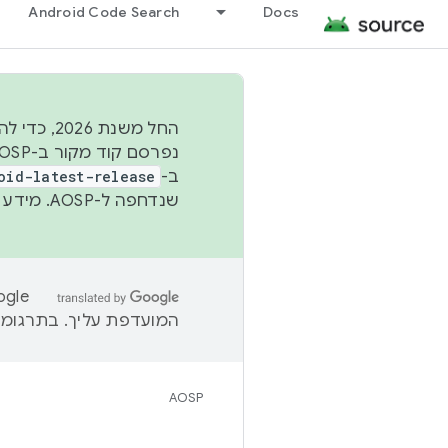
Android Code Search
Docs
החל משנת
ב-
oid-latest-release
שנדחפה ל-AOSP. מידע נוסף זמין במאמר
המועדפת עליך. בתרגומים
AOSP