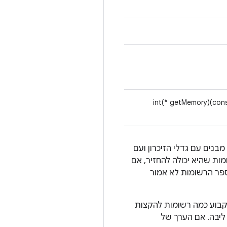
int(* getMemory)(con
הפונקציה (*getMemory)() מצפה למערך של אובייקטים של רשומות, ומאכלסת עד *num_record מבנים עם גדלי הזיכרון ועם
*num_records במספר הכולל של הרשומות שהיא יכולה להחזיר, אם
num היה גדול מספיק כשהוענק. צפוי שהמערכת תחזיר רשומות בגודל 0, ומספר הרשומות לא אמור
ה יפעיל את getMemory עבור טיפוס ו-pid עם *num_records == 0 כדי לקבוע כמה רשומות להקצות
ח שאילתה לקובצי ליבה. אם הערך של