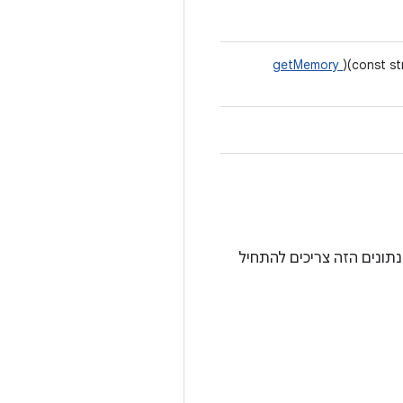
getMemory
)(const s
HAL_MODULE_INFO_, והשדות של מבנה הנתונים הזה צריכים להתחיל