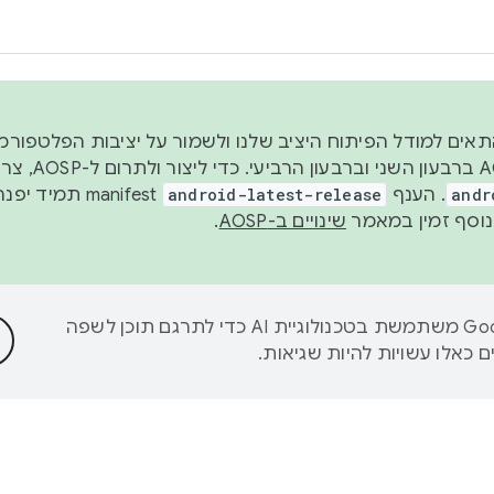
 2026, כדי להתאים למודל הפיתוח היציב שלנו ולשמור על יציבות הפלט
נפרסם קוד מקור ב-AOSP 
andr
. הענף
android-latest-release
manifest תמי
שינויים ב-AOSP
.
‫Google משתמשת בטכנולוגיית AI כדי לתרגם תוכן לשפה
 כאלו עשויות להיות שגיאות.