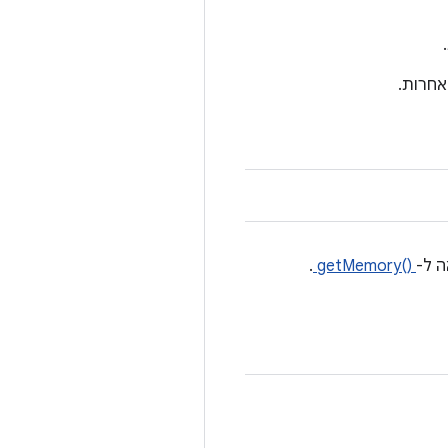
.
getMemory()‎