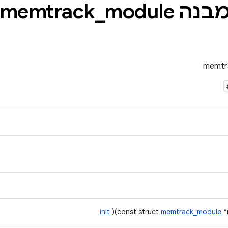
memtrac
module
_
init
)(const struct
memtrack_module
*