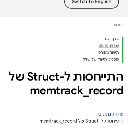
AOSP
בדף הזה
שדות נתונים
תיאור מפורט
מסמכי תיעוד של שדה
התייחסות ל-Struct של
memtrack
_
record
שדות נתונים
התייחסות ל-Struct של memtrack_record