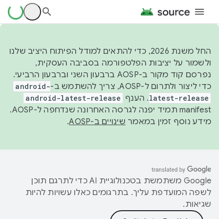
החל משנת 2026, כדי להתאים למודל הפיתוח היציב שלנו
ולשמור על יציבות הפלטפורמה בסביבה העסקית,
נפרסם קוד מקור ב-AOSP ברבעון השני וברבעון הרביעי.
כדי ליצור ולתרום ל-AOSP, צריך להשתמש ב-
android-
latest-release
. הענף
android-latest-release
manifest תמיד יפנה לגרסה האחרונה שנדחפה ל-AOSP.
מידע נוסף זמין במאמר
שינויים ב-AOSP
.
‫Google משתמשת בטכנולוגיית AI כדי לתרגם תוכן
לשפה המועדפת עליך. בתרגומים כאלו עשויות להיות
שגיאות.