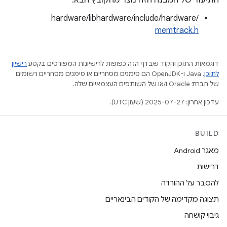
התיעוד של המבנה הזה נוצר מהקובץ הבא:
hardware/libhardware/include/hardware/
memtrack.h
דוגמאות התוכן והקוד שבדף הזה כפופות לרישיונות המפורטים בקטע
רישיון
לתוכן
.‏ Java ו-OpenJDK הם סימנים מסחריים או סימנים מסחריים רשומים
של חברת Oracle ו/או של השותפים העצמאיים שלה.
עדכון אחרון: 2025-07-27 (שעון UTC).
BUILD
מאגר Android
דרישות
להסבר על ההורדה
תצוגה מקדימה של הקודים הבינאריים
גיבוי קושחה