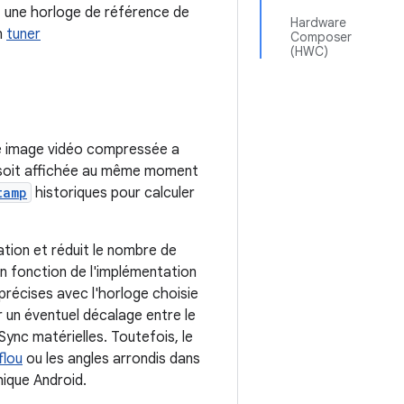
re, une horloge de référence de
Hardware
n
tuner
Composer
(HWC)
ne image vidéo compressée a
e soit affichée au même moment
tamp
historiques pour calculer
ation et réduit le nombre de
 en fonction de l'implémentation
précises avec l'horloge choisie
r un éventuel décalage entre le
Sync matérielles. Toutefois, le
flou
ou les angles arrondis dans
hique Android.