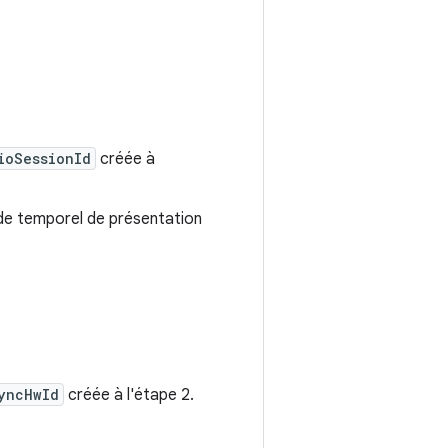
ioSessionId
créée à
de temporel de présentation
yncHwId
créée à l'étape 2.