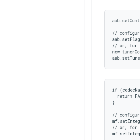
aab.setCont
// configur
aab.setFlag
// or, for 
new tunerCo
if (codecNa
  return FA
}

// configur
mf.setInteg
// or, for 