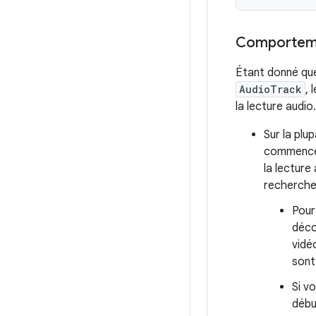
Comportemen
Étant donné que
AudioTrack
,
la lecture audio.
Sur la plu
commence.
la lecture
recherche
Pour
déco
vidé
sont
Si v
débu