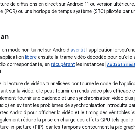
cture de diffusions en direct sur Android 11 ou version ultérieu
 (PCR) ou une horloge de temps système (STC) pilotée par u
lan
o en mode non tunnel sur Android
avertit
l'application lorsqu'u
application
libère
ensuite la trame vidéo décodée pour qu'ell
udio correspondante, en
récupérant
les instances
AudioTimes
t.
 la lecture de vidéos tunnelisées contourne le code de l'applic
nt sur la vidéo, elle peut fournir un rendu vidéo plus efficace
alement fournir une cadence et une synchronisation vidéo plus 
dio) en évitant les problèmes de synchronisation introduits pa
tes Android pour afficher la vidéo et le timing des véritables V
également réduire la prise en charge des effets GPU tels que le
ture-in-picture (PIP), car les tampons contournent la pile grap