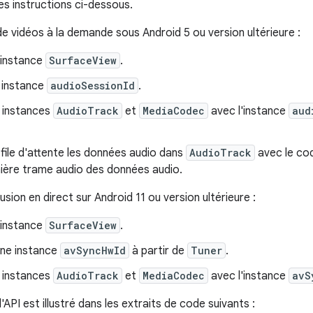
les instructions ci-dessous.
de vidéos à la demande sous Android 5 ou version ultérieure :
 instance
SurfaceView
.
 instance
audioSessionId
.
 instances
AudioTrack
et
MediaCodec
avec l'instance
aud
file d'attente les données audio dans
AudioTrack
avec le co
mière trame audio des données audio.
fusion en direct sur Android 11 ou version ultérieure :
 instance
SurfaceView
.
ne instance
avSyncHwId
à partir de
Tuner
.
 instances
AudioTrack
et
MediaCodec
avec l'instance
avS
d'API est illustré dans les extraits de code suivants :