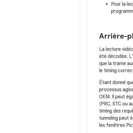
Pour la le
programme
Arrière-p
La lecture vidé
été décodée. L'
que la trame a
le timing correc
Étant donné que
processus agissa
OEM. Il peut ég
(PRC, STC ou au
timing des requê
tunneling peut 
les fenêtres Pic