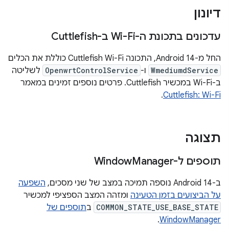
דיונון
עדכונים בתכונת ה-Wi-Fi ב-Cuttlefish
החל מ-Android 14, התכונה Cuttlefish Wi-Fi כוללת את הכלים
WmediumdService
ו-
OpenwrtControlService
לשליטה
ב-Wi-Fi במכשיר Cuttlefish. פרטים נוספים זמינים במאמר
.
Cuttlefish: Wi-Fi
תצוגה
תוספים ל-Window
Manager
ב-Android 14 נוספה תמיכה במצב של שני מסכים,
השפעה
על הביצועים בזמן הטעינה
ומזהה המצב הספציפי למכשיר
COMMON_STATE_USE_BASE_STATE
ב
תוספים של
.
WindowManager