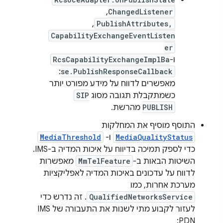
ChangedListener
, ‏
PublishAttributes,
, ‏
CapabilityExchangeEventListen
er
ו-
RcsCapabilityExchangeImplBa
:
se.PublishResponseCallback
מאפשרים לדווח על מידע מפורט יותר
כשמתקבלת תגובה מסוג
SIP
PUBLISH
מהרשת.
התוסף מוסיף את המחלקות
MediaQualityStatus
ו-
MediaThreshold
כדי לספק תמיכה בדיווח על איכות המדיה ב-IMS.
השיטות הבאות ב-
MmTelFeature
מאפשרות
לדווח על עדכונים באיכות המדיה לאפליקציות
מערכת אחרות, כמו
QualifiedNetworksService
. זה נדרש כדי
לעזור לקבוע מתי לשנות את התעבורה של IMS
PDN: