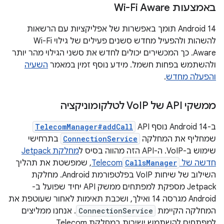
באמצעות Wi-Fi Aware
‫Android 14 תומך באפשרות של אפליקציות עם הרשאות
להשהות ולהפעיל מחדש סשנים פעילים של גילוי Wi-Fi
Aware. כך המכשירים יכולים לחדש את סשני הגילוי מהר יותר
ולהשתמש בפחות חשמל. מידע נוסף זמין במאמר
השעיה
והפעלה מחדש
.
ממשקי API של Vo
IP לטלקומוניקציה
ב-Android 14 נוסף API‏
TelecomManager#addCall
שמחליף את המחלקה
ConnectionService
בתרחישי
שימוש ב-VoIP. ה-API הזה מהווה בסיס ל
מחלקת Jetpack
חדשה של
CallsManager
Telecom
, שמפשטת את תהליך
השילוב של שיחות VoIP בפלטפורמת Android. מחלקת
Jetpack מספקת למפתחים ממשק API יחיד שפועל ב-
Android מגרסה 14 ואילך, ושכבת תאימות לאחור שעוטפת את
המחלקה הקיימת
ConnectionService
. אנחנו ממליצים
למפתחים להשתמש ישירות במחלקת Telecom