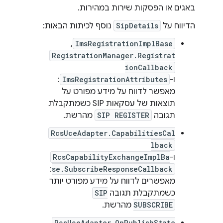
באגים או הפסקות שירות במהירות.
הדיווח על
SipDetails
נוסף לכיתות הבאות:
ImsRegistrationImplBase
,‏
RegistrationManager.Registrat
ionCallback
ו-
ImsRegistrationAttributes
:
מאפשר לדווח על מידע מפורט על
תוצאות של עסקאות SIP כשמתקבלת
תגובה
SIP REGISTER
מהרשת.
RcsUceAdapter.CapabilitiesCal
lback
ו-
RcsCapabilityExchangeImplBa
:
se.SubscribeResponseCallback
מאפשרים לדווח על מידע מפורט יותר
כשמתקבלת תגובה
SIP
SUBSCRIBE
מהרשת.
RcsUceAdapter.OnPublishState