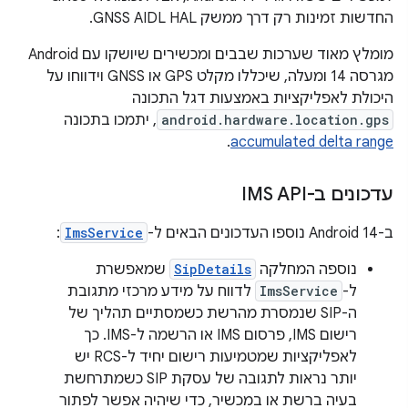
החדשות זמינות רק דרך ממשק GNSS AIDL HAL.
מומלץ מאוד שערכות שבבים ומכשירים שיושקו עם Android
מגרסה 14 ומעלה, שיכללו מקלט GPS או GNSS וידווחו על
היכולת לאפליקציות באמצעות דגל התכונה
android.hardware.location.gps
, יתמכו בתכונה
.
accumulated delta range
עדכונים ב-IMS API
ב-Android 14 נוספו העדכונים הבאים ל-
ImsService
:
נוספה המחלקה
SipDetails
שמאפשרת
ל-
ImsService
לדווח על מידע מרכזי מתגובת
ה-SIP שנמסרת מהרשת כשמסתיים תהליך של
רישום IMS, פרסום IMS או הרשמה ל-IMS. כך
לאפליקציות שמטמיעות רישום יחיד ל-RCS יש
יותר נראות לתגובה של עסקת SIP כשמתרחשת
בעיה ברשת או במכשיר, כדי שיהיה אפשר לפתור