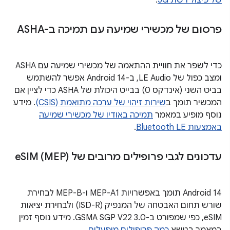
של פיצול רשת 5G
.
פרסום של מכשירי שמיעה עם תמיכה ב-ASHA
כדי לשפר את חוויית ההתאמה של מכשירי שמיעה עם ASHA
ומצב כפול של LE Audio, ב-Android 14 אפשר להשתמש
בביט השני (אינדקס 0) בבייט היכולת של ASHA כדי לציין אם
המכשיר תומך ב
שירות זיהוי של ערכה מתואמת (CSIS)
. מידע
נוסף מופיע במאמר
תמיכה באודיו של מכשירי שמיעה
באמצעות Bluetooth LE
.
עדכונים לגבי פרופילים מרובים של e
SIM (MEP)
‫Android 14 תומך באפשרויות MEP-A1 ו-MEP-B לבחירת
שורש תחום האבטחה של המנפיק (ISD-R) ולבחירת יציאות
eSIM, כפי שמפורט ב-GSMA SGP V22 3.0. מידע נוסף זמין