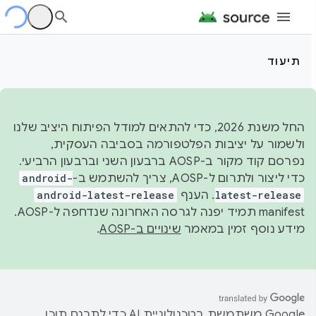
תיעוד
החל משנת 2026, כדי להתאים למודל הפיתוח היציב שלנו
ולשמור על יציבות הפלטפורמה בסביבה העסקית,
נפרסם קוד מקור ב-AOSP ברבעון השני וברבעון הרביעי.
כדי ליצור ולתרום ל-AOSP, צריך להשתמש ב-
android-
latest-release
. הענף
android-latest-release
manifest תמיד יפנה לגרסה האחרונה שנדחפה ל-AOSP.
מידע נוסף זמין במאמר
שינויים ב-AOSP
.
‫Google משתמשת בטכנולוגיית AI כדי לתרגם תוכן