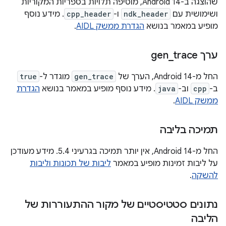
שהוצגה ב-Android 14, מוסיפה תלויות בספריות המקוריות
ושימושית עם
ndk_header
ו-
cpp_header
. מידע נוסף
מופיע במאמר בנושא
הגדרת ממשק AIDL
.
ערך gen
trace
_
החל מ-Android 14, הערך של
gen_trace
מוגדר ל-
true
ב-
cpp
וב-
java
. מידע נוסף מופיע במאמר בנושא
הגדרת
ממשק AIDL
.
תמיכה בליבה
החל מ-Android 14, אין יותר תמיכה בגרעיני 5.4. מידע מעודכן
על ליבות זמינות מופיע במאמר
ליבות של תכונות וליבות
להשקה
.
נתונים סטטיסטיים של מקור ההתעוררות של
הליבה