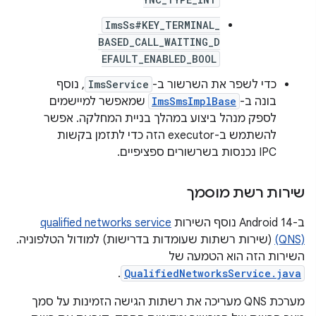
ImsSs#KEY_TERMINAL_
BASED_CALL_WAITING_D
EFAULT_ENABLED_BOOL
כדי לשפר את השרשור ב-
ImsService
, נוסף
בונה ב-
ImsSmsImplBase
שמאפשר למיישמים
לספק מנהל ביצוע במהלך בניית המחלקה. אפשר
להשתמש ב-executor הזה כדי לתזמן בקשות
IPC נכנסות בשרשורים ספציפיים.
שירות רשת מוסמך
ב-Android 14 נוסף השירות
qualified networks service
(QNS)
(שירות רשתות שעומדות בדרישות) למודול הטלפוניה.
השירות הזה הוא הטמעה של
.
QualifiedNetworksService.java
מערכת QNS מעריכה את רשתות הגישה הזמינות על סמך