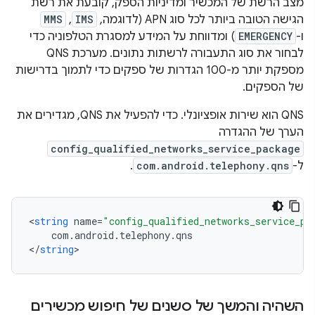
מצב הרשת של המכשיר ומדיניות הספק, קובעת את רשת
הגישה הטובה ביותר לכל סוג APN (לדוגמה,
IMS
,‏
MMS
ו-
EMERGENCY
) ומדווחת על המידע למסגרת הטלפוניה כדי
לבחור את סוג התעבורה לרשתות נתונים. מערכת QNS
מספקת יותר מ-100 הגדרות של ספקים כדי לתמוך בדרישות
של הספקים.
QNS הוא שירות אופציונלי. כדי להפעיל את QNS, מגדירים את
הערך של ההגדרה
config_qualified_networks_service_package
ל-
com.android.telephony.qns
.
<
string
name
=
"config_qualified_networks_service_pa
com
.
android
.
telephony
.
qns
<
/
string
השהיה והמשך של סשנים של חיפוש מכשירים