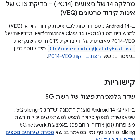
מחלקה 14 של ביצועים (PC14) – בדיקת CTS של
איכות קידוד סרטונים (VEQ)
ב-Android 14 נוספו דרישות לגבי איכות קידוד הווידאו (VEQ)
למכשירים מסוג Performance Class 14 (PC14). הדרישות של
PC14-VEQ מאומתות על ידי בדיקת CTS חדשה שנקראת
CtsVideoEncodingQualityHostTest
. מידע נוסף זמין
במאמר בנושא
הרצת בדיקות PC14-VEQ
.
קישוריות
שדרוג למכירת פיצול של רשת 5G
ב-Android 14-QPR1 מוצגת התכונה 'שדרוג ל-5G slicing',
שמאפשרת לספקי סלולר להציע למשתמשים יכולות רשת
משופרות (זמן אחזור ורוחב פס) באמצעות 5G network
slicing. מידע נוסף זמין במאמר בנושא
מכירת שירותים נוספים