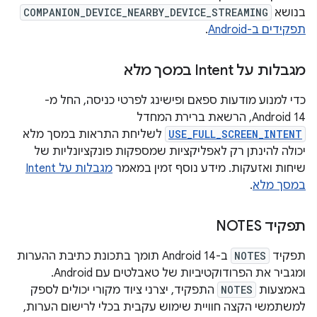
בנושא
COMPANION_DEVICE_NEARBY_DEVICE_STREAMING
תפקידים ב-Android
.
מגבלות על Intent במסך מלא
כדי למנוע מודעות ספאם ופישינג לפרטי כניסה, החל מ-
Android 14, הרשאת ברירת המחדל
USE_FULL_SCREEN_INTENT
לשליחת התראות במסך מלא
יכולה להינתן רק לאפליקציות שמספקות פונקציונליות של
שיחות ואזעקות. מידע נוסף זמין במאמר
מגבלות על Intent
במסך מלא
.
תפקיד NOTES
תפקיד
NOTES
ב-Android 14 תומך בתכונת כתיבת ההערות
ומגביר את הפרודוקטיביות של טאבלטים עם Android.
באמצעות
NOTES
התפקיד, יצרני ציוד מקורי יכולים לספק
למשתמשי הקצה חוויית שימוש עקבית בכלי לרישום הערות,