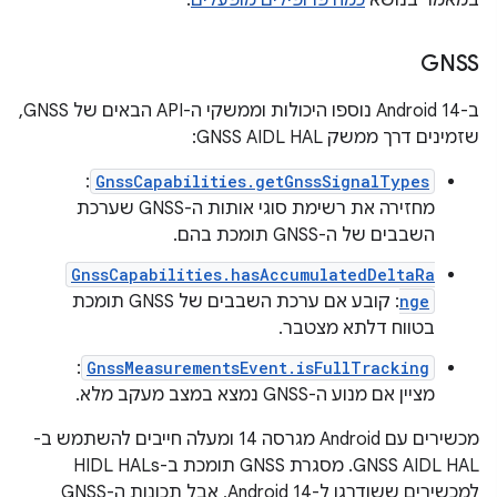
במאמר בנושא
כמה פרופילים מופעלים
.
GNSS
ב-Android 14 נוספו היכולות וממשקי ה-API הבאים של GNSS,
שזמינים דרך ממשק GNSS AIDL HAL:
:
GnssCapabilities.getGnssSignalTypes
מחזירה את רשימת סוגי אותות ה-GNSS שערכת
השבבים של ה-GNSS תומכת בהם.
GnssCapabilities.hasAccumulatedDeltaRa
nge
: קובע אם ערכת השבבים של GNSS תומכת
בטווח דלתא מצטבר.
:
GnssMeasurementsEvent.isFullTracking
מציין אם מנוע ה-GNSS נמצא במצב מעקב מלא.
מכשירים עם Android מגרסה 14 ומעלה חייבים להשתמש ב-
GNSS AIDL HAL. מסגרת GNSS תומכת ב-HIDL HALs
למכשירים ששודרגו ל-Android 14, אבל תכונות ה-GNSS