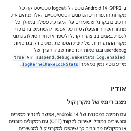
ב-Android 14-QPR2 נוספה ל-logcat סטטיסטיקה של
מקורות התעוררות. הנתונים הסטטיסטיים האלה מזהים את
הרכיבים בקרנל ששומרים על המערכת פעילה במהלך כל
מחזור השהיה והפעלה מחדש, ואפשר להשתמש בהם כדי
לנפות באגים בביצועי הקרנל ולשפר את חיי הסוללה. נתוני
מקור ההתעוררות של ליבת המערכת זמינים רק בגרסאות
userdebug ובגרסאות הנדסיות שבהן הערך של
suspend.debug.wakestats_log.enabled
הוא
true
.
מידע נוסף זמין במאמר
logKernelWakeLockStats
.
אודיו
מצב דינמי של מקרן קול
עם תמיכה במסגרת של Android 14, אפשר להגדיר ממירים
ומכשירים במודל 'ישירות ללקוח' (OTT) עם רמקולים מובנים
או רמקולים מחוברים כך שיהפכו למקרני קול למכשירים