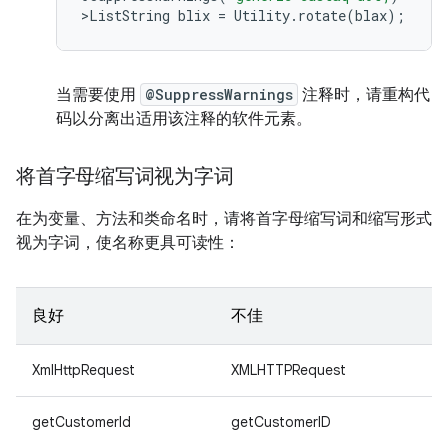
>
ListString
blix
=
Utility
.
rotate
(
blax
);
当需要使用
@SuppressWarnings
注释时，请重构代
码以分离出适用该注释的软件元素。
将首字母缩写词视为字词
在为变量、方法和类命名时，请将首字母缩写词和缩写形式
视为字词，使名称更具可读性：
良好
不佳
XmlHttpRequest
XMLHTTPRequest
getCustomerId
getCustomerID