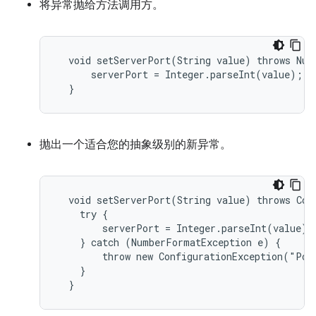
将异常抛给方法调用方。
  void setServerPort(String value) throws Numb
      serverPort = Integer.parseInt(value);

  }
抛出一个适合您的抽象级别的新异常。
  void setServerPort(String value) throws Conf
    try {

        serverPort = Integer.parseInt(value);

    } catch (NumberFormatException e) {

        throw new ConfigurationException("Por
    }

  }