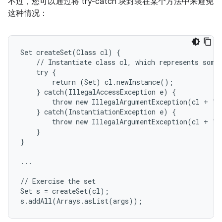
不过，您可以通过将 try-catch 块封装在某个方法中来避免
这种情况：
Set createSet(Class cl) {

    // Instantiate class cl, which represents some 
    try {

        return (Set) cl.newInstance();

    } catch(IllegalAccessException e) {

        throw new IllegalArgumentException(cl + " 
    } catch(InstantiationException e) {

        throw new IllegalArgumentException(cl + " 
    }

}

...

// Exercise the set

Set s = createSet(cl);

s.addAll(Arrays.asList(args));