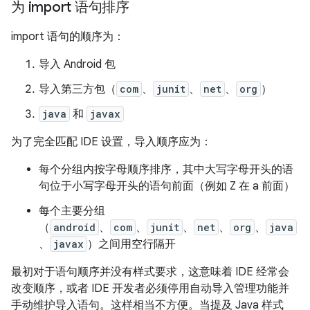
为 import 语句排序
import 语句的顺序为：
导入 Android 包
导入第三方包（
com
、
junit
、
net
、
org
）
java
和
javax
为了完全匹配 IDE 设置，导入顺序应为：
每个分组内按字母顺序排序，其中大写字母开头的语
句位于小写字母开头的语句前面（例如 Z 在 a 前面）
每个主要分组
（
android
、
com
、
junit
、
net
、
org
、
java
、
javax
）之间用空行隔开
最初对于语句顺序并没有样式要求，这意味着 IDE 经常会
改变顺序，或者 IDE 开发者必须停用自动导入管理功能并
手动维护导入语句。这样相当不方便。当提及 Java 样式