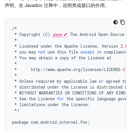
声明。在 Javadoc 注释中，说明类或接口的作用。
/*
*
Copyright
(
C
)
yyyy
The
Android
Open
Source
P
*
*
Licensed
under
the
Apache
License
,
Version
2.0
*
you
may
not
use
this
file
except
in
compliance
*
You
may
obtain
a
copy
of
the
License
at
*
*
http
:
//
www
.
apache
.
org
/
licenses
/
LICENSE
-
2.0
*
*
Unless
required
by
applicable
law
or
agreed
to
*
distributed
under
the
License
is
distributed
on
*
WITHOUT
WARRANTIES
OR
CONDITIONS
OF
ANY
KIND
,
*
See
the
License
for
the
specific
language
gover
*
limitations
under
the
License
.
*/
package
com
.
android
.
internal
.
foo
;