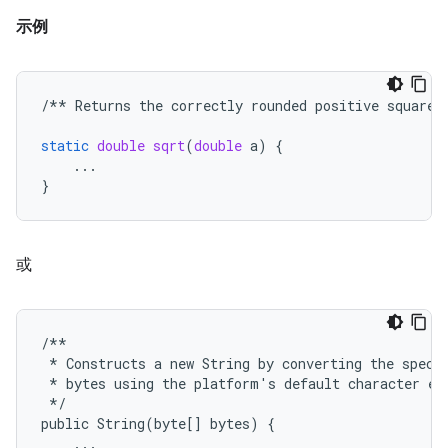
示例
/**
Returns
the
correctly
rounded
positive
square
static
double
sqrt
(
double
a
)
{
...
}
或
/**
*
Constructs
a
new
String
by
converting
the
speci
*
bytes
using
the
platform
'
s
default
character
en
*/
public
String
(
byte
[]
bytes
)
{
...