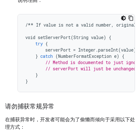
说明理由：
/**
If
value
is
not
a
valid
number
,
original
void
setServerPort
(
String
value
)
{
try
{
serverPort
=
Integer
.
parseInt
(
value
);
}
catch
(
NumberFormatException
e
)
{
// Method is documented to just ignor
// serverPort will just be unchanged.
}
}
请勿捕获常规异常
在捕获异常时，开发者可能会为了偷懒而倾向于采用以下处
理方式：