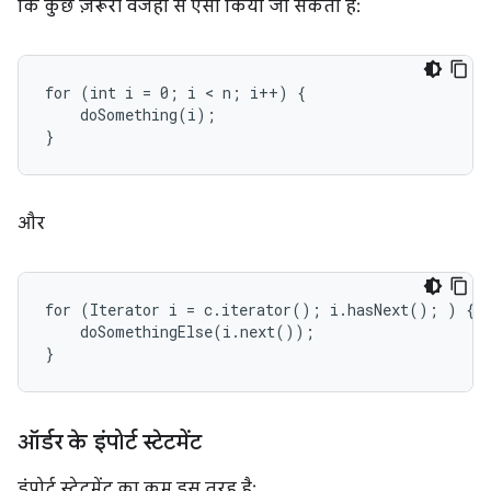
कि कुछ ज़रूरी वजहों से ऐसा किया जा सकता है:
for (int i = 0; i < n; i++) {

    doSomething(i);

}
और
for (Iterator i = c.iterator(); i.hasNext(); ) {

    doSomethingElse(i.next());

}
ऑर्डर के इंपोर्ट स्टेटमेंट
इंपोर्ट स्टेटमेंट का क्रम इस तरह है: