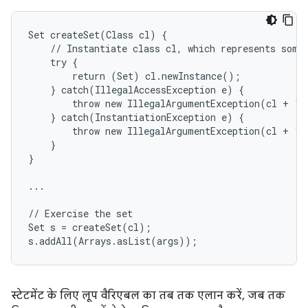
Set createSet(Class cl) {

    // Instantiate class cl, which represents some 
    try {

        return (Set) cl.newInstance();

    } catch(IllegalAccessException e) {

        throw new IllegalArgumentException(cl + " 
    } catch(InstantiationException e) {

        throw new IllegalArgumentException(cl + " 
    }

}

...

// Exercise the set

Set s = createSet(cl);

s.addAll(Arrays.asList(args));
स्टेटमेंट के लिए लूप वैरिएबल का तब तक एलान करें, जब तक