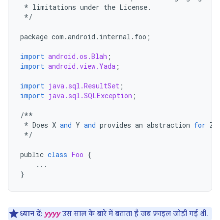
*
limitations
under
the
License
.
*/
package
com
.
android
.
internal
.
foo
;
import
android.os.Blah
;
import
android.view.Yada
;
import
java.sql.ResultSet
;
import
java.sql.SQLException
;
/**
*
Does
X
and
Y
and
provides
an
abstraction
for
Z
.
*/
public
class
Foo
{
...
}
ध्यान दें:
yyyy
उस साल के बारे में बताता है जब फ़ाइल जोड़ी गई थी.