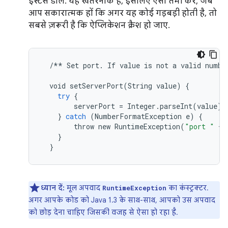
इंस्टेंस डालें. यह खतरनाक है, इसलिए ऐसा तभी करें, जब
आप सकारात्मक हों कि अगर यह कोई गड़बड़ी होती है, तो
सबसे ज़रूरी है कि ऐप्लिकेशन क्रैश हो जाए.
/**
Set
port
.
If
value
is
not
a
valid
numbe
void
setServerPort
(
String
value
)
{
try
{
serverPort
=
Integer
.
parseInt
(
value
);
}
catch
(
NumberFormatException
e
)
{
throw
new
RuntimeException
(
"port "
+
}
}
ध्यान दें:
मूल अपवाद
का कंस्ट्रक्टर.
RuntimeException
अगर आपके कोड को Java 1.3 के साथ-साथ, आपको उस अपवाद
को छोड़ देना चाहिए जिसकी वजह से ऐसा हो रहा है.