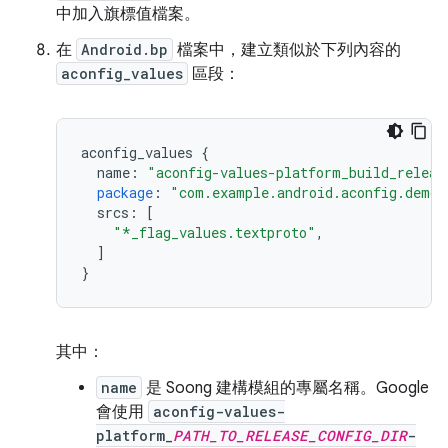
中加入旗標值檔案。
在
Android.bp
檔案中，建立類似於下列內容的
aconfig_values
區段：
aconfig_values
{
name
:
"aconfig-values-platform_build_releas
package
:
"com.example.android.aconfig.demo.
srcs
:
[
"*_flag_values.textproto"
,
]
}
其中：
name
是 Soong 建構模組的專屬名稱。Google
會使用
aconfig-values-
platform_
PATH_TO_RELEASE_CONFIG_DIR
-