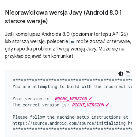
Nieprawidłowa wersja Javy (Android 8
.
0 i
starsze wersje)
Jeśli kompilujesz Androida 8.0 (poziom interfejsu API 26)
lub starszą wersję, polecenie
m
może zostać przerwane,
gdy napotka problem z Twoją wersją Javy. Może się na
przykład pojawić ten komunikat:
*********************************************
You
are
attempting
to
build
with
the
incorrect
ver
Your
version
is:
WRONG_VERSION
.

The
correct
version
is:
RIGHT_VERSION
.

Please
follow
the
machine
setup
instructions
at

https://source.android.com/source/initializing.html