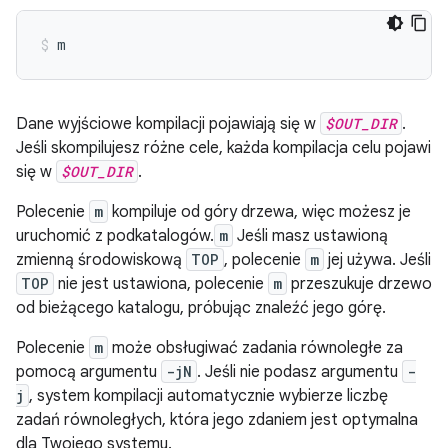
m
Dane wyjściowe kompilacji pojawiają się w
$OUT_DIR
.
Jeśli skompilujesz różne cele, każda kompilacja celu pojawi
się w
$OUT_DIR
.
Polecenie
m
kompiluje od góry drzewa, więc możesz je
uruchomić z podkatalogów.
m
Jeśli masz ustawioną
zmienną środowiskową
TOP
, polecenie
m
jej używa. Jeśli
TOP
nie jest ustawiona, polecenie
m
przeszukuje drzewo
od bieżącego katalogu, próbując znaleźć jego górę.
Polecenie
m
może obsługiwać zadania równoległe za
pomocą argumentu
-jN
. Jeśli nie podasz argumentu
-
j
, system kompilacji automatycznie wybierze liczbę
zadań równoległych, która jego zdaniem jest optymalna
dla Twojego systemu.