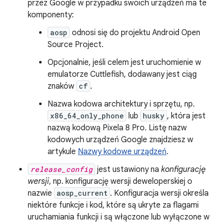
przez Google w przypadku swoich urządzeń ma te
komponenty:
aosp
odnosi się do projektu Android Open
Source Project.
Opcjonalnie, jeśli celem jest uruchomienie w
emulatorze Cuttlefish, dodawany jest ciąg
znaków
cf
.
Nazwa kodowa architektury i sprzętu, np.
x86_64_only_phone
lub
husky
, która jest
nazwą kodową Pixela 8 Pro. Listę nazw
kodowych urządzeń Google znajdziesz w
artykule
Nazwy kodowe urządzeń
.
release_config
jest ustawiony na
konfigurację
wersji
, np. konfigurację wersji deweloperskiej o
nazwie
aosp_current
. Konfiguracja wersji określa
niektóre funkcje i kod, które są ukryte za flagami
uruchamiania funkcji i są włączone lub wyłączone w