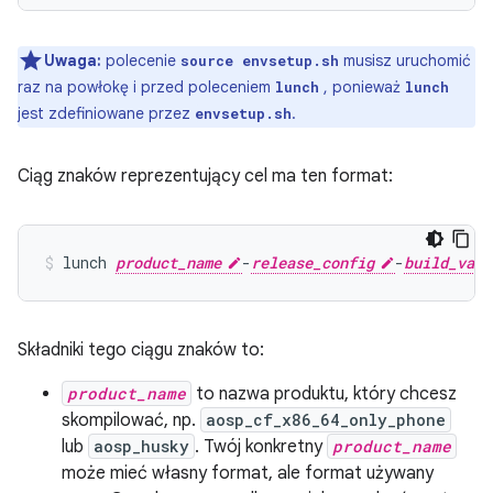
Uwaga:
polecenie
musisz uruchomić
source envsetup.sh
raz na powłokę i przed poleceniem
, ponieważ
lunch
lunch
jest zdefiniowane przez
.
envsetup.sh
Ciąg znaków reprezentujący cel ma ten format:
lunch
product_name
-
release_config
-
build_vari
Składniki tego ciągu znaków to:
product_name
to nazwa produktu, który chcesz
skompilować, np.
aosp_cf_x86_64_only_phone
lub
aosp_husky
. Twój konkretny
product_name
może mieć własny format, ale format używany