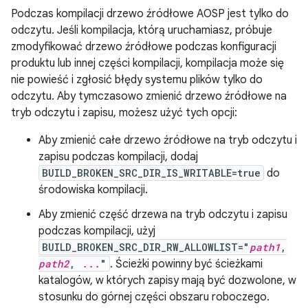
Podczas kompilacji drzewo źródłowe AOSP jest tylko do
odczytu. Jeśli kompilacja, którą uruchamiasz, próbuje
zmodyfikować drzewo źródłowe podczas konfiguracji
produktu lub innej części kompilacji, kompilacja może się
nie powieść i zgłosić błędy systemu plików tylko do
odczytu. Aby tymczasowo zmienić drzewo źródłowe na
tryb odczytu i zapisu, możesz użyć tych opcji:
Aby zmienić całe drzewo źródłowe na tryb odczytu i
zapisu podczas kompilacji, dodaj
BUILD_BROKEN_SRC_DIR_IS_WRITABLE=true
do
środowiska kompilacji.
Aby zmienić część drzewa na tryb odczytu i zapisu
podczas kompilacji, użyj
BUILD_BROKEN_SRC_DIR_RW_ALLOWLIST="
path1
,
path2
,
...
"
. Ścieżki powinny być ścieżkami
katalogów, w których zapisy mają być dozwolone, w
stosunku do górnej części obszaru roboczego.