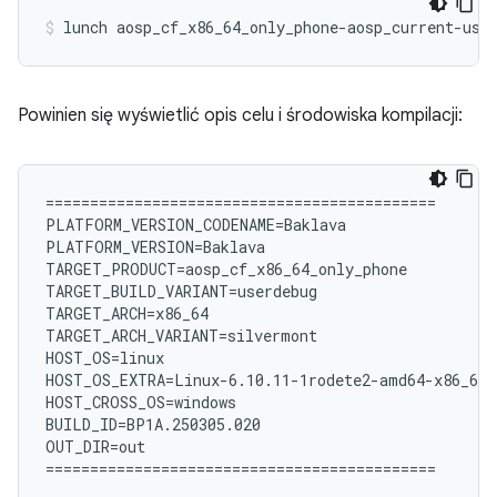
lunch
aosp_cf_x86_64_only_phone-aosp_current-use
Powinien się wyświetlić opis celu i środowiska kompilacji:
============================================

PLATFORM_VERSION_CODENAME=Baklava

PLATFORM_VERSION=Baklava

TARGET_PRODUCT=aosp_cf_x86_64_only_phone

TARGET_BUILD_VARIANT=userdebug

TARGET_ARCH=x86_64

TARGET_ARCH_VARIANT=silvermont

HOST_OS=linux

HOST_OS_EXTRA=Linux-6.10.11-1rodete2-amd64-x86_64-
HOST_CROSS_OS=windows

BUILD_ID=BP1A.250305.020

OUT_DIR=out
