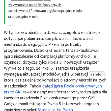
Przywracanie obrazów fabrycznych
Kompilowanie i flashowanie głównego jądra Pixela
Starsze jądra Pixela
W tym przewodniku znajdziesz szczegółowe instrukcje
dotyczące pobierania, kompilowania i flashowania
niestandardowego jądra Pixela na potrzeby
programowania. Dzięki GKI można teraz aktualizować
jądro niezależnie od kompilacji platformy Android. Te
czynności dotyczą tylko Pixela 6 i nowszych urządzeń.
Wynika to z tego, że Pixel 5 i starsze urządzenia
wymagają aktualizacji modułów jądra w partycji
vendor
,
która jest zależna od kompilacji platformy Android na tych
urządzeniach. Tabela
gałęzi jądra Pixela obsługiwanych
przez GKI
zawiera gałąź manifestu repozytorium jądra dla
każdego urządzenia Pixel obsługiwanego przez GKI.
Gałęzie manifestu jądra Pixela 5 i starszych urządzeń
znajdziesz w sekcji
Starsze jądra Pixela
.