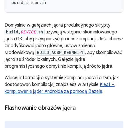
Domyślnie w gałęziach jądra produkcyjnego skrypty
build_
DEVICE
.sh
używają wstępnie skompilowanego
jądra GKI aby przyspieszyć proces kompilacji. Jeśli chcesz
zmodyfikować jądro główne, ustaw zmienną
środowiskową
BUILD_AOSP_KERNEL=1
, aby skompilować
jądro ze źródeł lokalnych. Gałęzie jądra
programistycznego domyślnie kompilują źródło jądra.
Więcej informacji o systemie kompilacji jądra i o tym, jak
dostosować kompilację, znajdziesz w artykule
Kleaf –
kompilowanie jąder Androida za pomocą Bazela
.
Flashowanie obrazów jądra