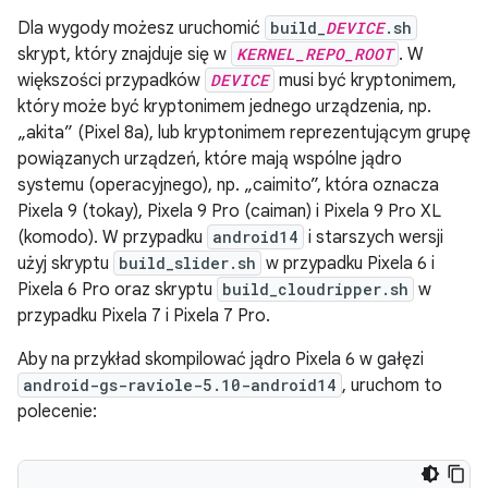
Dla wygody możesz uruchomić
build_
DEVICE
.sh
skrypt, który znajduje się w
KERNEL_REPO_ROOT
. W
większości przypadków
DEVICE
musi być kryptonimem,
który może być kryptonimem jednego urządzenia, np.
„akita” (Pixel 8a), lub kryptonimem reprezentującym grupę
powiązanych urządzeń, które mają wspólne jądro
systemu (operacyjnego), np. „caimito”, która oznacza
Pixela 9 (tokay), Pixela 9 Pro (caiman) i Pixela 9 Pro XL
(komodo). W przypadku
android14
i starszych wersji
użyj skryptu
build_slider.sh
w przypadku Pixela 6 i
Pixela 6 Pro oraz skryptu
build_cloudripper.sh
w
przypadku Pixela 7 i Pixela 7 Pro.
Aby na przykład skompilować jądro Pixela 6 w gałęzi
android-gs-raviole-5.10-android14
, uruchom to
polecenie: