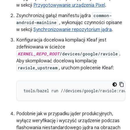
w sekcji
Przygotowywanie urządzenia Pixel
.
Zsynchronizuj gałąź manifestu jądra
common-
android-mainline
, wykonując czynności opisane
w sekcji
Synchronizowanie repozytorium jądra
.
Konfiguracja docelowa kompilacji Kleaf jest
zdefiniowana w ścieżce
KERNEL_REPO_ROOT
/devices/google/raviole
.
Aby skompilować docelową kompilację
raviole_upstream
, uruchom polecenie Kleaf:
tools
/
bazel
run
//
devices
/
google
/
raviole
:
ravi
Podobnie jak w przypadku jąder produkcyjnych,
wyłącz weryfikację i wyczyść urządzenie podczas
flashowania niestandardowego jądra na obrazach