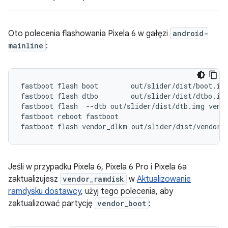
Oto polecenia flashowania Pixela 6 w gałęzi
android-
mainline
:
fastboot flash boot        out/slider/dist/boot.img
fastboot flash dtbo        out/slider/dist/dtbo.img
fastboot flash  --dtb out/slider/dist/dtb.img vendo
fastboot reboot fastboot

Jeśli w przypadku Pixela 6, Pixela 6 Pro i Pixela 6a
zaktualizujesz
vendor_ramdisk
w
Aktualizowanie
ramdysku dostawcy
, użyj tego polecenia, aby
zaktualizować partycję
vendor_boot
: