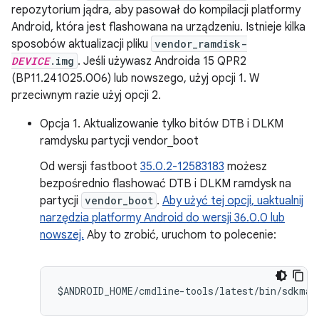
repozytorium jądra, aby pasował do kompilacji platformy
Android, która jest flashowana na urządzeniu. Istnieje kilka
sposobów aktualizacji pliku
vendor_ramdisk-
DEVICE
.img
. Jeśli używasz Androida 15 QPR2
(BP11.241025.006) lub nowszego, użyj opcji 1. W
przeciwnym razie użyj opcji 2.
Opcja 1. Aktualizowanie tylko bitów DTB i DLKM
ramdysku partycji vendor_boot
Od wersji fastboot
35.0.2-12583183
możesz
bezpośrednio flashować DTB i DLKM ramdysk na
partycji
vendor_boot
.
Aby użyć tej opcji, uaktualnij
narzędzia platformy Android do wersji 36.0.0 lub
nowszej.
Aby to zrobić, uruchom to polecenie:
$
ANDROID_HOME
/
cmdline
-
tools
/
latest
/
bin
/
sdkman