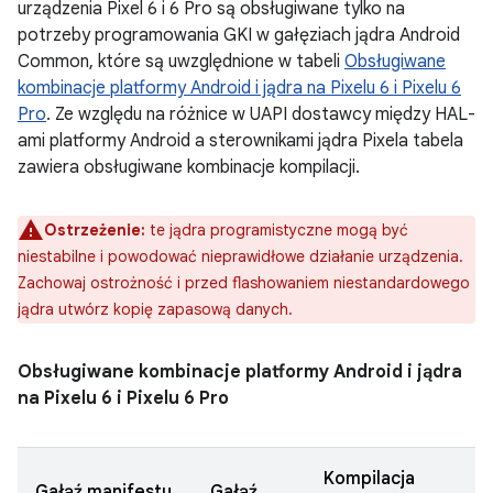
urządzenia Pixel 6 i 6 Pro są obsługiwane tylko na
potrzeby programowania GKI w gałęziach jądra Android
Common, które są uwzględnione w tabeli
Obsługiwane
kombinacje platformy Android i jądra na Pixelu 6 i Pixelu 6
Pro
. Ze względu na różnice w UAPI dostawcy między HAL-
ami platformy Android a sterownikami jądra Pixela tabela
zawiera obsługiwane kombinacje kompilacji.
Ostrzeżenie:
te jądra programistyczne mogą być
niestabilne i powodować nieprawidłowe działanie urządzenia.
Zachowaj ostrożność i przed flashowaniem niestandardowego
jądra utwórz kopię zapasową danych.
Obsługiwane kombinacje platformy Android i jądra
na Pixelu 6 i Pixelu 6 Pro
Kompilacja
Gałąź manifestu
Gałąź