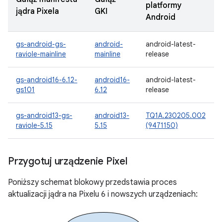
platformy
jądra Pixela
GKI
Android
gs-android-gs-
android-
android-latest-
raviole-mainline
mainline
release
gs-android16-6.12-
android16-
android-latest-
gs101
6.12
release
gs-android13-gs-
android13-
TQ1A.230205.002
raviole-5.15
5.15
(9471150)
Przygotuj urządzenie Pixel
Poniższy schemat blokowy przedstawia proces
aktualizacji jądra na Pixelu 6 i nowszych urządzeniach: