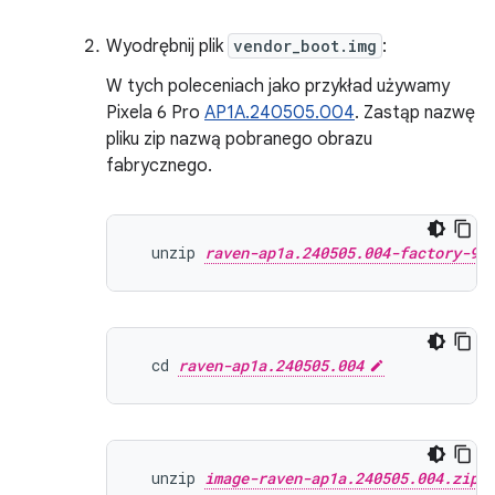
Wyodrębnij plik
vendor_boot.img
:
W tych poleceniach jako przykład używamy
Pixela 6 Pro
AP1A.240505.004
. Zastąp nazwę
pliku zip nazwą pobranego obrazu
fabrycznego.
  unzip 
raven-ap1a.240505.004-factory-9d
  cd 
raven-ap1a.240505.004
  unzip 
image-raven-ap1a.240505.004.zip