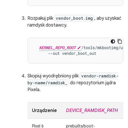
Rozpakuj plik
vendor_boot.img
, aby uzyskać
ramdysk dostawcy.
KERNEL_REPO_ROOT
/
tools
/
mkbootimg
/
unp
--
out
vendor_boot_out
Skopiuj wyodrębniony plik
vendor-ramdisk-
by-name/ramdisk_
do repozytorium jądra
Pixela.
Urządzenie
DEVICE_RAMDISK_PATH
Pixel 6
prebuilts/boot-