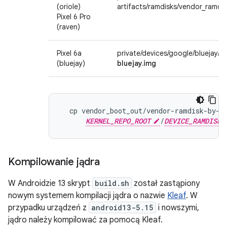
(oriole)
artifacts/ramdisks/vendor_ramdis
Pixel 6 Pro
(raven)
Pixel 6a
private/devices/google/bluejay/v
(bluejay)
bluejay.img
  cp vendor_boot_out/vendor-ramdisk-by-na
KERNEL_REPO_ROOT
/
DEVICE_RAMDISK_
Kompilowanie jądra
W Androidzie 13 skrypt
build.sh
został zastąpiony
nowym systemem kompilacji jądra o nazwie
Kleaf
. W
przypadku urządzeń z
android13-5.15
i nowszymi,
jądro należy kompilować za pomocą Kleaf.