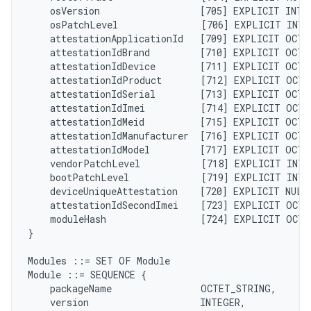
    osVersion                  [705] EXPLICIT INTE
    osPatchLevel               [706] EXPLICIT INTE
    attestationApplicationId   [709] EXPLICIT OCTE
    attestationIdBrand         [710] EXPLICIT OCTE
    attestationIdDevice        [711] EXPLICIT OCTE
    attestationIdProduct       [712] EXPLICIT OCTE
    attestationIdSerial        [713] EXPLICIT OCTE
    attestationIdImei          [714] EXPLICIT OCTE
    attestationIdMeid          [715] EXPLICIT OCTE
    attestationIdManufacturer  [716] EXPLICIT OCTE
    attestationIdModel         [717] EXPLICIT OCTE
    vendorPatchLevel           [718] EXPLICIT INTE
    bootPatchLevel             [719] EXPLICIT INTE
    deviceUniqueAttestation    [720] EXPLICIT NULL
    attestationIdSecondImei    [723] EXPLICIT OCTE
    moduleHash                 [724] EXPLICIT OCTE
}

Modules ::= SET OF Module

Module ::= SEQUENCE {

    packageName                OCTET_STRING,

    version                    INTEGER,
