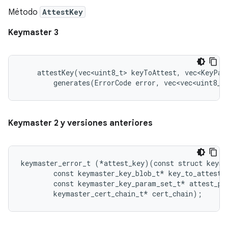
Método
AttestKey
Keymaster 3
    attestKey(vec<uint8_t> keyToAttest, vec<KeyPar
        generates(ErrorCode error, vec<vec<uint8_t
Keymaster 2 y versiones anteriores
keymaster_error_t (*attest_key)(const struct keyma
        const keymaster_key_blob_t* key_to_attest,

        const keymaster_key_param_set_t* attest_par