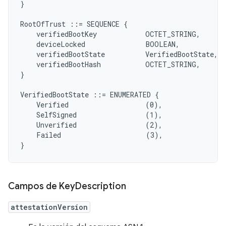
}

RootOfTrust ::= SEQUENCE {

    verifiedBootKey            OCTET_STRING,

    deviceLocked               BOOLEAN,

    verifiedBootState          VerifiedBootState,

    verifiedBootHash           OCTET_STRING,

}

VerifiedBootState ::= ENUMERATED {

    Verified                   (0),

    SelfSigned                 (1),

    Unverified                 (2),

    Failed                     (3),

Campos de Key
Description
attestationVersion