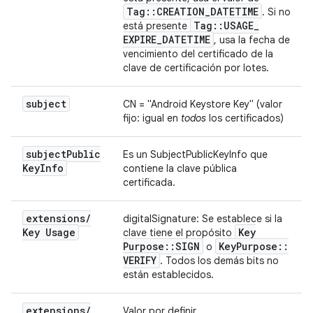
Tag
::
CREATION
_
DATETIME
. Si no
Tag
::
USAGE
_
está presente
EXPIRE
_
DATETIME
, usa la fecha de
vencimiento del certificado de la
clave de certificación por lotes.
subject
CN = "Android Keystore Key" (valor
fijo: igual en
todos
los certificados)
subject
Public
Es un SubjectPublicKeyInfo que
Key
Info
contiene la clave pública
certificada.
extensions
/
digitalSignature: Se establece si la
Key Usage
Key
clave tiene el propósito
Purpose
::
SIGN
Key
Purpose
::
o
VERIFY
. Todos los demás bits no
están establecidos.
extensions
/
Valor por definir