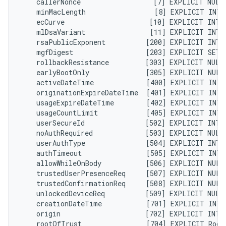
    callerNonce                  [7] EXPLICIT NULL
    minMacLength                 [8] EXPLICIT INTE
    ecCurve                     [10] EXPLICIT INTE
    mlDsaVariant                [11] EXPLICIT INTE
    rsaPublicExponent          [200] EXPLICIT INTE
    mgfDigest                  [203] EXPLICIT SET 
    rollbackResistance         [303] EXPLICIT NULL
    earlyBootOnly              [305] EXPLICIT NULL
    activeDateTime             [400] EXPLICIT INTE
    originationExpireDateTime  [401] EXPLICIT INTE
    usageExpireDateTime        [402] EXPLICIT INTE
    usageCountLimit            [405] EXPLICIT INTE
    userSecureId               [502] EXPLICIT INTE
    noAuthRequired             [503] EXPLICIT NULL
    userAuthType               [504] EXPLICIT INTE
    authTimeout                [505] EXPLICIT INTE
    allowWhileOnBody           [506] EXPLICIT NULL
    trustedUserPresenceReq     [507] EXPLICIT NULL
    trustedConfirmationReq     [508] EXPLICIT NULL
    unlockedDeviceReq          [509] EXPLICIT NULL
    creationDateTime           [701] EXPLICIT INTE
    origin                     [702] EXPLICIT INTE
    rootOfTrust                [704] EXPLICIT Root