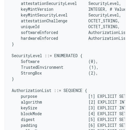
    attestationSecurityLevel     SecurityLevel,

    keyMintVersion               INTEGER, # Value 5
    keyMintSecurityLevel         SecurityLevel,

    attestationChallenge         OCTET_STRING,

    uniqueId                     OCTET_STRING,

    softwareEnforced             AuthorizationList,
    hardwareEnforced             AuthorizationList,
}

SecurityLevel ::= ENUMERATED {

    Software                     (0),

    TrustedEnvironment           (1),

    StrongBox                    (2),

}

AuthorizationList ::= SEQUENCE {

    purpose                      [1] EXPLICIT SET 
    algorithm                    [2] EXPLICIT INTE
    keySize                      [3] EXPLICIT INTE
    blockMode                    [4] EXPLICIT SET 
    digest                       [5] EXPLICIT SET 
    padding                      [6] EXPLICIT SET 