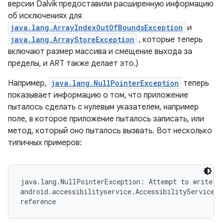
версии Dalvik предоставили расширенную информацию
об исключениях для
java.lang.ArrayIndexOutOfBoundsException
и
java.lang.ArrayStoreException
, которые теперь
включают размер массива и смещение выхода за
пределы, и ART также делает это.)
Например,
java.lang.NullPointerException
теперь
показывает информацию о том, что приложение
пыталось сделать с нулевым указателем, например
поле, в которое приложение пыталось записать, или
метод, который оно пыталось вызвать. Вот несколько
типичных примеров:
java.lang.NullPointerException: Attempt to write to
android.accessibilityservice.AccessibilityServiceIn
reference