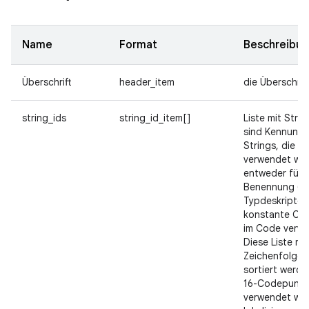
Name
Format
Beschreibu
Überschrift
header_item
die Überschrif
string_ids
string_id_item[]
Liste mit Strin
sind Kennungen
Strings, die v
verwendet we
entweder für d
Benennung (z.
Typdeskriptor
konstante Obj
im Code verwi
Diese Liste m
Zeichenfolgei
sortiert werde
16-Codepunkt
verwendet wer