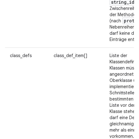
string
_
id
-
Zwischenreihe
der Methoden
proto
(nach
Nebenreihenfol
darf keine do
Einträge entha
class_defs
class_def_item[]
Liste der
Klassendefinit
Klassen müsse
angeordnet se
Oberklasse un
implementiert
Schnittstellen 
bestimmten Kl
Liste vor der 
Klasse stehen
darf eine Defin
gleichnamige K
mehr als einmal
vorkommen.