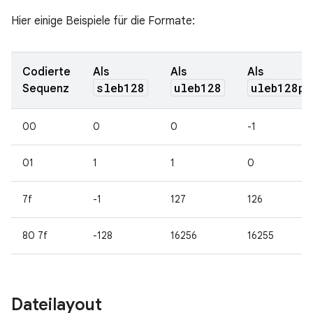
Hier einige Beispiele für die Formate:
Codierte
Als
Als
Als
sleb128
uleb128
uleb128p1
Sequenz
00
0
0
-1
01
1
1
0
7f
-1
127
126
80 7f
-128
16256
16255
Dateilayout