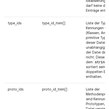
lokalisierungs
darf keine do
Einträge entha
type_ids
type_id_item[]
Liste der Typ-
Kennungen für
(Klassen, Arra
primitive Typen
dieser Datei v
unabhängig da
der Datei defi
nicht. Diese L
string
_
dem
sortiert sein 
doppelten Ein
enthalten.
proto_ids
proto_id_item[]
Liste der
Methodenproto
sind Kennungen
Prototypen, au
Datei verwiese