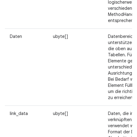
logischerweis
verschiedenen
MethodHandle
entsprechen.
Daten
ubyte[]
Datenbereich m
unterstützend
die oben aufg
Tabellen. Für 
Elemente gelt
unterschiedlic
Ausrichtungsa
Bei Bedarf we
Element Füllby
um die richtig
zu erreichen.
link_data
ubyte[]
Daten, die in 
verknüpften D
verwendet we
Format der Da