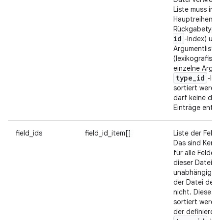
Liste muss in 
Hauptreihenfo
Rückgabetyp 
id
-Index) un
Argumentliste
(lexikografisc
einzelne Argu
type
_
id
-In
sortiert werde
darf keine do
Einträge entha
field_ids
field_id_item[]
Liste der Fel
Das sind Ken
für alle Felder,
dieser Datei v
unabhängig da
der Datei defi
nicht. Diese L
sortiert werde
der definiere