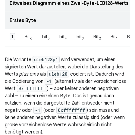
Bitweises Diagramm eines Zwei-Byte-LEB128-Werts
Erstes Byte
1
Bit
bit
bit
bit
Bit
Bit
Bit
6
5
4
3
2
1
Die Variante
uleb128p1
wird verwendet, um einen
signierten Wert darzustellen, wobei die Darstellung des
Werts
plus eins
als
uleb128
codiert ist. Dadurch wird
die Codierung von
-1
(alternativ als der vorzeichenlose
Wert
0xffffffff
) – aber keiner anderen negativen
Zahl – zu einem einzelnen Byte. Das ist genau dann
nützlich, wenn die dargestellte Zahl entweder nicht
negativ oder
-1
(oder
0xffffffff
) sein muss und
keine anderen negativen Werte zulässig sind (oder wenn
große vorzeichenlose Werte wahrscheinlich nicht
benötigt werden).