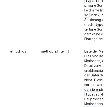
type
_
id
-Ind
primäre Sortie
Feldname (na
id
-Index) di
Sortierung un
type
_
(nach
tertiäre Sortie
darf keine do
Einträge entha
method_ids
method_id_item[]
Liste der Met
Dies sind Kenn
Methoden, auf 
Datei verwiese
unabhängig da
der Datei defi
nicht. Diese L
sortiert werde
definierende 
type
_
id
-Ind
Hauptreihenfo
Methodennam