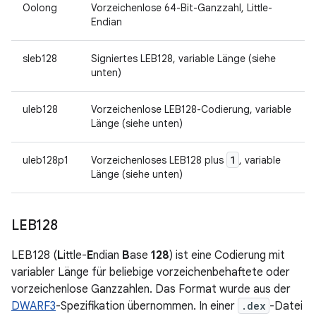
Oolong
Vorzeichenlose 64-Bit-Ganzzahl, Little-
Endian
sleb128
Signiertes LEB128, variable Länge (siehe
unten)
uleb128
Vorzeichenlose LEB128-Codierung, variable
Länge (siehe unten)
1
uleb128p1
Vorzeichenloses LEB128 plus
, variable
Länge (siehe unten)
LEB128
LEB128 (
L
ittle-
E
ndian
B
ase
128
) ist eine Codierung mit
variabler Länge für beliebige vorzeichenbehaftete oder
vorzeichenlose Ganzzahlen. Das Format wurde aus der
DWARF3
-Spezifikation übernommen. In einer
.dex
-Datei