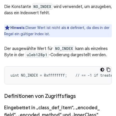
Die Konstante
NO_INDEX
wird verwendet, um anzugeben,
dass ein Indexwert fehlt.
Hinweis
:Dieser Wert ist nicht als
definiert, da dies in der
0
Regel ein gültiger Index ist.
Der ausgewählte Wert für
NO_INDEX
kann als einzelnes
Byte in der
uleb128p1
-Codierung dargestellt werden.
Definitionen von Zugriffsflags
Eingebettet in „class
_
def
_
item“
,
„encoded
_
field“
,
„encoded
_
method“ und „Inner
Class“