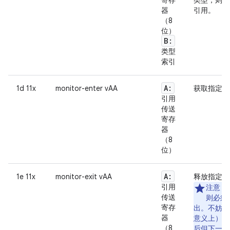
寄存
类型，则将
器
引用。
（8
位）
B:
类型
索引
A:
1d 11x
monitor-enter vAA
获取指定对
引用
传送
寄存
器
（8
位）
A:
1e 11x
monitor-exit vAA
释放指定对
引用
注意
：
传送
则必须
寄存
出。不妨将
器
意义上）已
（8
后但下一条