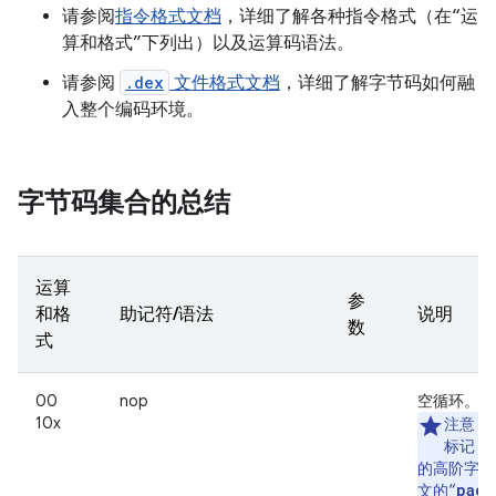
请参阅
指令格式文档
，详细了解各种指令格式（在“运
算和格式”下列出）以及运算码语法。
请参阅
.dex
文件格式文档
，详细了解字节码如何融
入整个编码环境。
字节码集合的总结
运算
参
和格
助记符/语法
说明
数
式
00
nop
空循环。
10x
注意
：
标记，
的高阶字节
pack
文的“