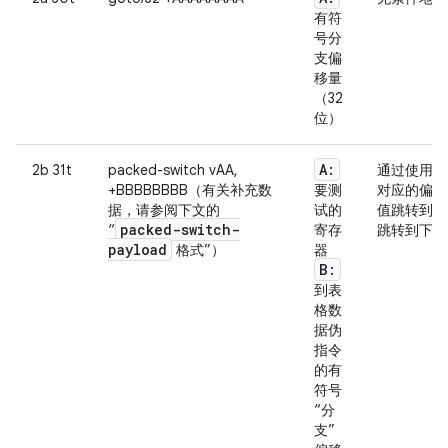
有符
号分
支偏
移量
（32
位）
A:
2b 31t
packed-switch vAA,
通过使用与
+BBBBBBBB（有关补充数
要测
对应的偏移
据，请参阅下文的
试的
值跳转到新
packed-switch-
“
寄存
跳转到下一
payload
格式”）
器
B:
到表
格数
据伪
指令
的有
符号
“分
支”