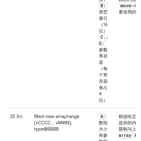
B:
move-re
类型
要使用的话
索引
（16
位）
C
.
.
G:
参数
寄存
器
（每
个寄
存器
各占
4
位）
A:
25 3rc
filled-new-array/range
根据给定类
{vCCCC .. vNNNN},
数组
提供的内容
type@BBBB
大小
限制与上
array
和参
相