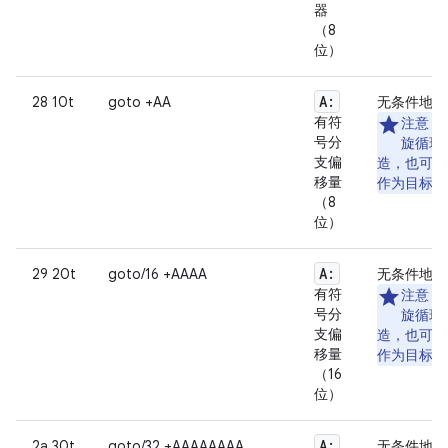
器
（8
位）
A:
28 10t
goto +AA
无条件地跳
有符
注意
：
号分
旋循环
支偏
造，也可
移量
作为目标来
（8
位）
A:
29 20t
goto/16 +AAAA
无条件地跳
有符
注意
：
号分
旋循环
支偏
造，也可
移量
作为目标来
（16
位）
A:
2a 30t
goto/32 +AAAAAAAA
无条件地跳