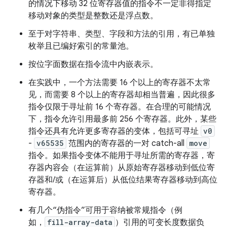
的情况下移动 32 位寄存器值的指令不一定非得指定
移动对象的类型是整数还是浮点数。
至于对字符串、类型、字段和方法的引用，有已单独
枚举且已编好索引的常量池。
按位字面数据在指令流中内嵌表示。
在实践中，一个方法需要 16 个以上的寄存器不太常
见，而需要 8 个以上的寄存器却相当普遍，因此很多
指令仅限于寻址前 16 个寄存器。
在合理的可能情况
下，指令允许引用最多前 256 个寄存器。此外，某些
指令还具有允许更多寄存器的变体，包括可寻址
v0
-
v65535
范围内的寄存器的一对 catch-all
move
指令。如果指令变体不能用于寻址所需的寄存器，寄
存器内容会（在运算前）从原始寄存器移动到低位寄
存器和/或（在运算后）从低位结果寄存器移动到高位
寄存器。
有几个“伪指令”可用于容纳被常规指令（例
如，
fill-array-data
）引用的可变长度数据负