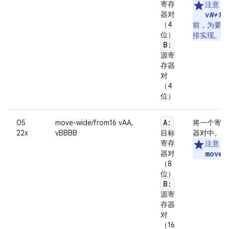
寄存
注意
：
器对
v
N+1
，
（4
前，为要读
位）
排实现。
B:
源寄
存器
对
（4
位）
A:
05
move-wide/from16 vAA,
将一个寄存
22x
vBBBB
目标
器对中。
寄存
注意
：
器对
move-
（8
位）
B:
源寄
存器
对
（16