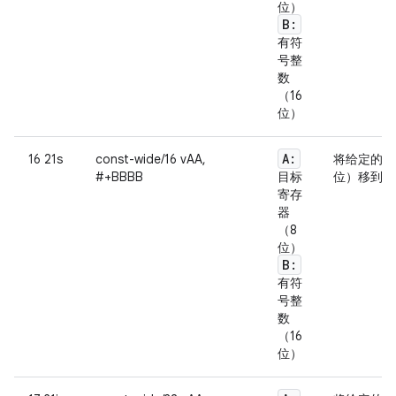
位）
B:
有符
号整
数
（16
位）
A:
16 21s
const-wide/16 vAA,
将给定的字
#+BBBB
目标
位）移到指
寄存
器
（8
位）
B:
有符
号整
数
（16
位）