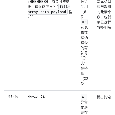
+BBBBBBBB（有关补充数
数组
基元类型的
fill-
据，请参阅下文的“
引用
须与数组匹
array-data-payload
格
（8
的元素个数
式”）
位）
数。也就是
B:
果是这样，
到表
忽略剩余元
格数
据伪
指令
的有
符号
“分
支”
偏移
量
（32
位）
A:
27 11x
throw vAA
抛出指定的
异常
传送
寄存