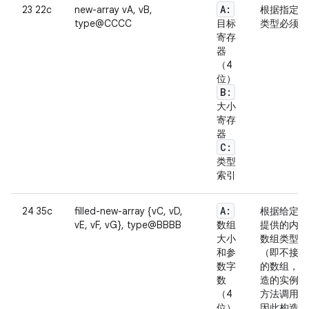
A:
23 22c
new-array vA, vB,
根据指定的
type@CCCC
目标
类型必须是
寄存
器
（4
位）
B:
大小
寄存
器
C:
类型
索引
A:
24 35c
filled-new-array {vC, vD,
根据给定类
vE, vF, vG}, type@BBBB
数组
提供的内容
大小
数组类型。
和参
（即不接
数字
的数组，但
数
造的实例会
（4
方法调用指
位）
因此构造的