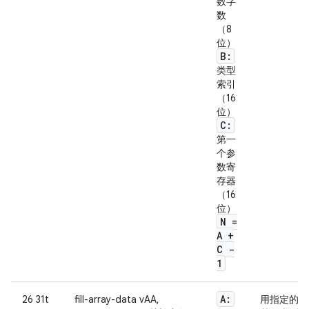
数字
数
（8
位）
B:
类型
索引
（16
位）
C:
第一
个参
数寄
存器
（16
位）
N =
A +
C -
1
A:
26 31t
fill-array-data vAA,
用指定的数