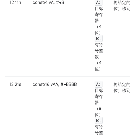
A:
12 11n
const/4 vA, #+B
将给定的字
目标
位）移到指
寄存
器
（4
位）
B:
有符
号整
数
（4
位）
A:
13 21s
const/16 vAA, #+BBBB
将给定的字
目标
位）移到指
寄存
器
（8
位）
B:
有符
号整