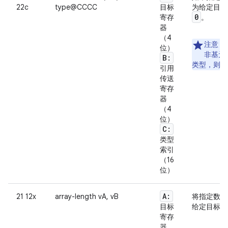
22c
type@CCCC
目标
为给定目
0
寄存
。
器
（4
注意
：
位）
非基元
B:
类型，则
引用
传送
寄存
器
（4
位）
C:
类型
索引
（16
位）
A:
21 12x
array-length vA, vB
将指定数组
目标
给定目标寄
寄存
器