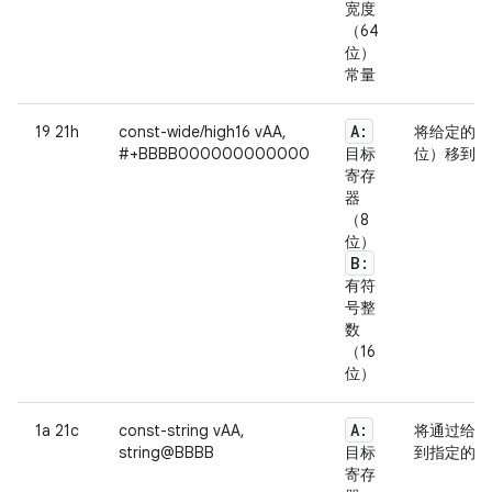
宽度
（64
位）
常量
A:
19 21h
const-wide/high16 vAA,
将给定的字
#+BBBB000000000000
目标
位）移到指
寄存
器
（8
位）
B:
有符
号整
数
（16
位）
A:
1a 21c
const-string vAA,
将通过给定
string@BBBB
目标
到指定的寄
寄存