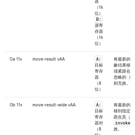
器
（16
位）
B:
源寄
存器
（16
位）
A:
0a 11x
move-result vAA
将最新的
目标
象结果移到
寄存
须紧跟在其
in
器
忽略的
（8
则无效。
位）
A:
0b 11x
move-result-wide vAA
将最新的
目标
移到指定的
寄存
跟在其（双
invoke-
器对
（8
效。