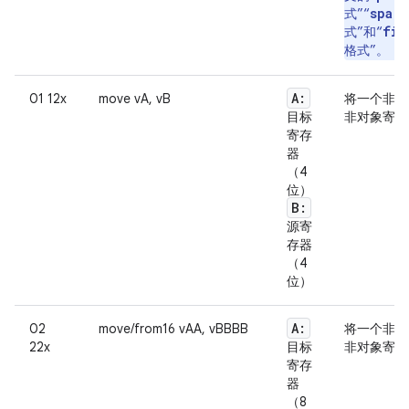
spars
式”“
fil
式”和“
格式”。
A:
01 12x
move vA, vB
将一个非对
目标
非对象寄存
寄存
器
（4
位）
B:
源寄
存器
（4
位）
A:
02
move/from16 vAA, vBBBB
将一个非对
22x
目标
非对象寄存
寄存
器
（8