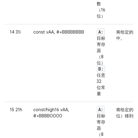
数
（16
位）
A:
14 31i
const vAA, #+BBBBBBBB
将给定的字
目标
中。
寄存
器
（8
位）
B:
任意
32
位常
量
A:
15 21h
const/high16 vAA,
将给定的字
#+BBBB0000
目标
位）移到指
寄存
器
（8