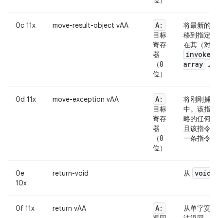
位）
A:
0c 11x
move-result-object vAA
将最新的
目标
移到指定的
寄存
在其（对象
invoke-
器
array
（8
之
位）
A:
0d 11x
move-exception vAA
将刚刚捕获
目标
中。该指令
寄存
略的任何异
器
且该指令必
（8
一条指令执
位）
void
0e
return-void
从
10x
A:
0f 11x
return vAA
从单字宽度