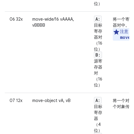
位）
A:
06 32x
move-wide/16 vAAAA,
将一个寄存
vBBBB
目标
器对中。
寄存
注意
：
器对
move-
（16
位）
B:
源寄
存器
对
（16
位）
A:
07 12x
move-object vA, vB
将一个对象
目标
个对象传送
寄存
器
（4
位）