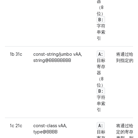
器
（8
位）
B:
字符
串索
引
A:
1b 31c
const-string/jumbo vAA,
将通过给定
string@BBBBBBBB
目标
到指定的寄
寄存
器
（8
位）
B:
字符
串索
引
A:
1c 21c
const-class vAA,
将通过给定
type@BBBB
目标
定的寄存器