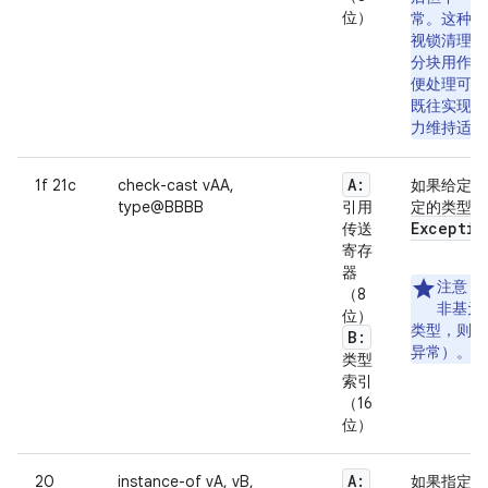
位）
常。
这种定
视锁清理 ca
分块用作该
便处理可
既往实现而
力维持适当
A:
1f 21c
check-cast vAA,
如果给定寄
type@BBBB
引用
定的类型
Exceptio
传送
寄存
器
注意
：
（8
非基元
位）
类型，则必
B:
异常）。
类型
索引
（16
位）
A:
20
instance-of vA, vB,
如果指定的