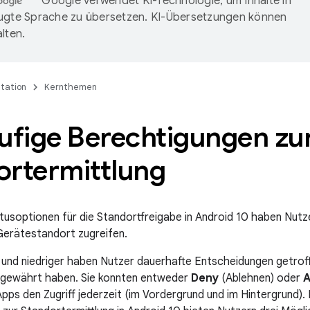
Google verwendet KI-Technologie, um Inhalte in
ugte Sprache zu übersetzen. KI-Übersetzungen können
lten.
tation
Kernthemen
ufige Berechtigungen zu
ortermittlung
atusoptionen für die Standortfreigabe in Android 10 haben Nutz
Gerätestandort zugreifen.
 und niedriger haben Nutzer dauerhafte Entscheidungen getrof
f gewährt haben. Sie konnten entweder
Deny
(Ablehnen) oder
A
pps den Zugriff jederzeit (im Vordergrund und im Hintergrund). 