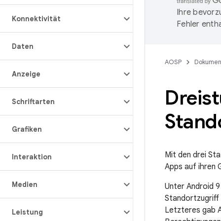
Ihre bevorz
Konnektivität
Fehler entha
Daten
AOSP
Dokumen
Anzeige
Dreist
Schriftarten
Stand
Grafiken
Mit den drei St
Interaktion
Apps auf ihren 
Medien
Unter Android 9
Standortzugrif
Letzteres gab A
Leistung