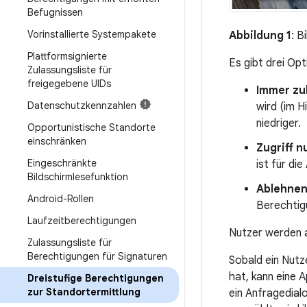
Befugnissen
Vorinstallierte Systempakete
Abbildung 1
: B
Plattformsignierte
Es gibt drei Opt
Zulassungsliste für
freigegebene UIDs
Immer zu
Datenschutzkennzahlen
wird (im H
niedriger.
Opportunistische Standorte
einschränken
Zugriff 
Eingeschränkte
ist für di
Bildschirmlesefunktion
Ablehne
Android-Rollen
Berechtigu
Laufzeitberechtigungen
Nutzer werden a
Zulassungsliste für
Berechtigungen für Signaturen
Sobald ein Nutz
hat, kann eine 
Dreistufige Berechtigungen
zur Standortermittlung
ein Anfragedial