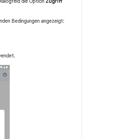
ialogfeld die Option
Zugriff
genden Bedingungen angezeigt:
wendet.