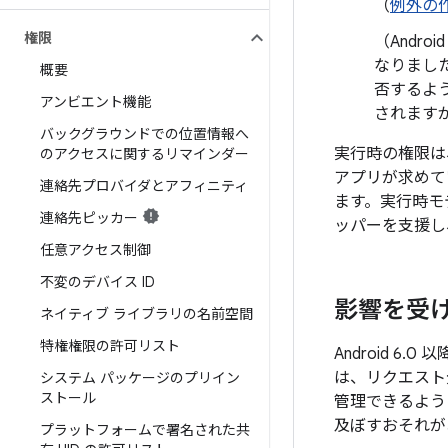
（
例外の
権限
（Android
なりまし
概要
否するよう
アンビエント機能
されますが
バックグラウンドでの位置情報へ
実行時の権限は
のアクセスに関するリマインダー
アプリが求めて
連絡先プロバイダとアフィニティ
ます。実行時モ
連絡先ピッカー
ッパーを支援し
任意アクセス制御
不変のデバイス ID
影響を受
ネイティブ ライブラリの名前空間
特権権限の許可リスト
Android 
は、リクエスト
システム パッケージのプリイン
ストール
管理できるよう
及ぼすおそれが
プラットフォームで署名された共