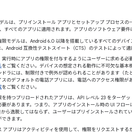
デルは、プリインストール アプリとセットアップ プロセスの
、すべてのアプリに適用されます。アプリのソフトウェア要件
限モデルは、Android 6.0 以降を搭載しているすべてのデ
、Android 互換性テストスイート（CTS）のテストによって
、実行時にアプリの権限を付与するようにユーザーに求める必
る
をご覧ください。デバイスの想定される動作に不可欠な基本
ンドラには、制限付きで例外が認められることがあります（た
イスのデフォルトの電話アプリには、電話へのアクセス権限が
成
をご覧ください。
を持つプリロードされたアプリは、API レベル 23 をター
があります。つまり、アプリのインストール時の UI フローは Permis
 実装から逸脱してはならず、ユーザーはプリインストールされて
ができます。
ス アプリはアクティビティを使用して、権限をリクエストする