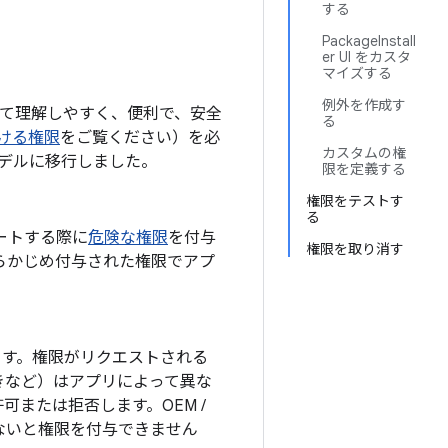
する
PackageInstall
er UI をカスタ
マイズする
例外を作成す
にとって理解しやすく、便利で、安全
る
ける権限
をご覧ください）を必
カスタムの権
デルに移行しました。
限を定義する
権限をテストす
る
ートする際に
危険な権限
を付与
権限を取り消す
らかじめ付与された権限でアプ
ます。権限がリクエストされる
きなど）はアプリによって異な
または拒否します。OEM /
ないと権限を付与できません