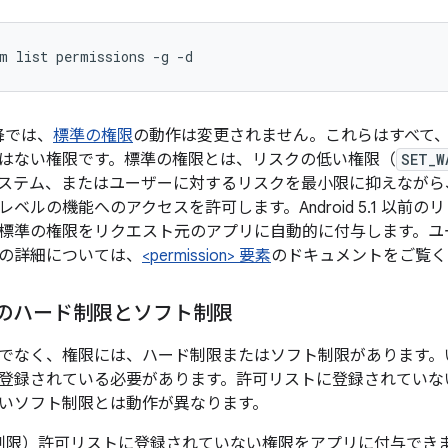
m list permissions -g -d
 以降では、
標準の権限
の動作は変更されません。これらはすべて
はない権限です。標準の権限とは、リスクの低い権限（
SET_W
ステム、またはユーザーに対するリスクを最小限に抑えながら
ベルの機能へのアクセスを許可します。Android 5.1 以前
標準の権限をリクエスト元のアプリに自動的に付与します。ユ
の詳細については、
<permission> 要素
のドキュメントをご覧く
 10 のハード制限とソフト制限
でなく、権限には、ハード制限またはソフト制限があります。
登録されている必要があります。許可リストに登録されていな
いソフト制限とは動作が異なります。
制限
）許可リストに登録されていない権限をアプリに付与でき