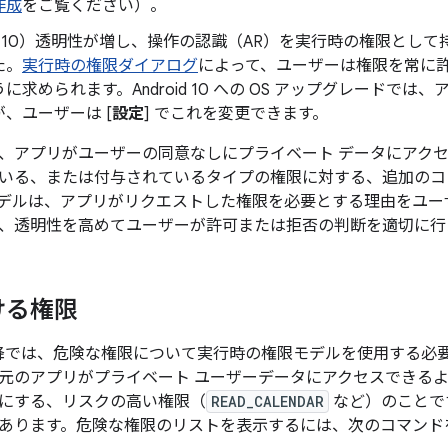
作成
をご覧ください）。
 10
）透明性が増し、操作の認識（AR）を実行時の権限として
た。
実行時の権限ダイアログ
によって、ユーザーは権限を常に
に求められます。Android 10 への OS アップグレードで
、ユーザーは [
設定
] でこれを変更できます。
、アプリがユーザーの同意なしにプライベート データにアク
いる、または付与されているタイプの権限に対する、追加のコ
デルは、アプリがリクエストした権限を必要とする理由をユー
、透明性を高めてユーザーが許可または拒否の判断を適切に行
ける権限
6.0 以降では、危険な権限について実行時の権限モデルを使用する
元のアプリがプライベート ユーザーデータにアクセスできる
にする、リスクの高い権限（
READ_CALENDAR
など）のことで
あります。危険な権限のリストを表示するには、次のコマンド