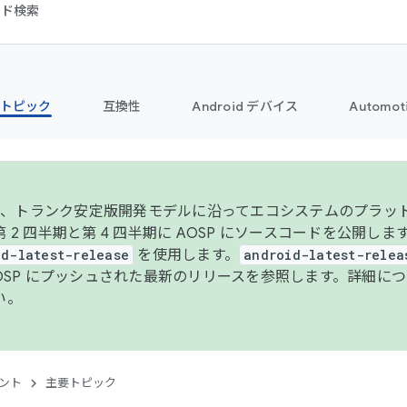
コード検索
トピック
互換性
Android デバイス
Automot
年より、トランク安定版開発モデルに沿ってエコシステムのプラ
 2 四半期と第 4 四半期に AOSP にソースコードを公開しま
id-latest-release
を使用します。
android-latest-relea
AOSP にプッシュされた最新のリリースを参照します。詳細に
い。
ント
主要トピック