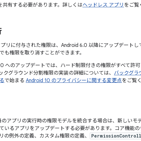
D を共有する必要があります。詳しくは
ヘッドレス アプリ
をご覧
行
.x でアプリに付与された権限は、Android 6.0 以降にアップ
でも権限を取り消すことができます。
9 から 10 へのアップデートでは、ハード制限付きの権限がすべ
 バックグラウンド分割権限の実装の詳細については、
バックグラ
る
で始まる
Android 10 のプライバシーに関する変更点
をご覧
6.0 以降のアプリの実行時の権限モデルを統合する場合は、新し
ているアプリをアップデートする必要があります。コア機能のデ
リの例外の定義、カスタム権限の定義、
PermissionControl