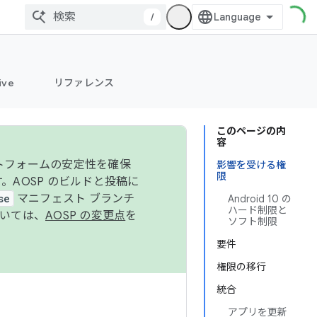
/
ive
リファレンス
このページの内
容
ットフォームの安定性を確保
影響を受ける権
限
す。AOSP のビルドと投稿に
se
マニフェスト ブランチ
Android 10 の
ハード制限と
ついては、
AOSP の変更点
を
ソフト制限
要件
権限の移行
統合
アプリを更新