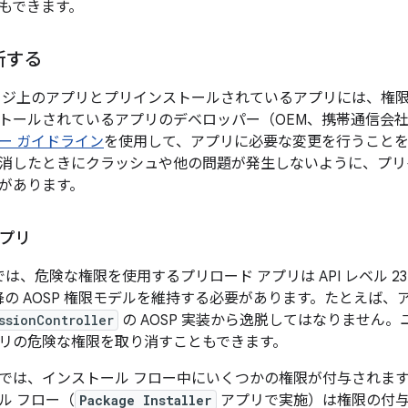
もできます。
新する
ージ上のアプリとプリインストールされているアプリには、権
トールされているアプリのデベロッパー（OEM、携帯通信会
ー ガイドライン
を使用して、アプリに必要な変更を行うこと
消したときにクラッシュや他の問題が発生しないように、プリ
があります。
アプリ
9 以前では、危険な権限を使用するプリロード アプリは API レベル
6.0 以降の AOSP 権限モデルを維持する必要があります。たとえば
ssionController
の AOSP 実装から逸脱してはなりません
リの危険な権限を取り消すこともできます。
.0～9 では、インストール フロー中にいくつかの権限が付与されます。た
ル フロー（
Package Installer
アプリで実施）は権限の付