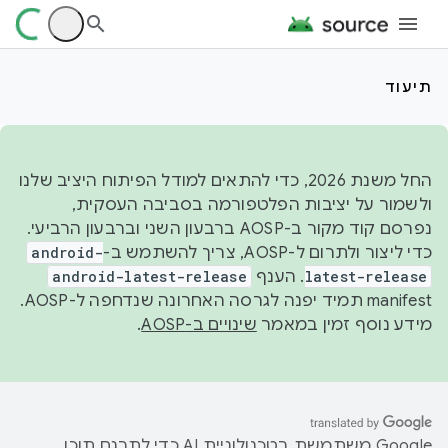
תיעוד
החל משנת 2026, כדי להתאים למודל הפיתוח היציב שלנו
ולשמור על יציבות הפלטפורמה בסביבה העסקית,
נפרסם קוד מקור ב-AOSP ברבעון השני וברבעון הרביעי.
כדי ליצור ולתרום ל-AOSP, צריך להשתמש ב-
android-
latest-release
. הענף
android-latest-release
manifest תמיד יפנה לגרסה האחרונה שנדחפה ל-AOSP.
מידע נוסף זמין במאמר
שינויים ב-AOSP
.
‫Google משתמשת בטכנולוגיית AI כדי לתרגם תוכן