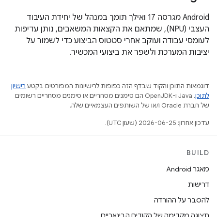
‫Android מגרסה 17 ואילך תומך במנהל של יחידת העיבוד
העצבי (NPU), שמתאם את הקצאות המשאבים, נותן עדיפות
לעומסי עבודה ועוקב אחרי סטטוס הביצוע כדי לשמור על
יציבות המערכת ולשפר את ביצועי המכשיר.
דוגמאות התוכן והקוד שבדף הזה כפופות לרישיונות המפורטים בקטע
רישיון
לתוכן
.‏ Java ו-OpenJDK הם סימנים מסחריים או סימנים מסחריים רשומים
של חברת Oracle ו/או של השותפים העצמאיים שלה.
עדכון אחרון: 2026-06-25 (שעון UTC).
BUILD
מאגר Android
דרישות
להסבר על ההורדה
תצוגה מקדימה של הקודים הבינאריים