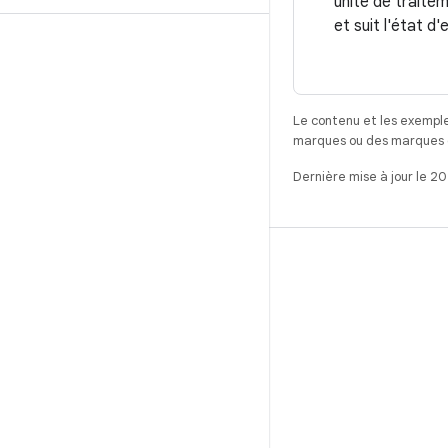
unité de traitem
et suit l'état d
Le contenu et les exemple
marques ou des marques dé
Dernière mise à jour le 2
CRÉER
Référentiel Android
Exigences
Téléchargement
Prévisualiser les binaires
Images d'usine