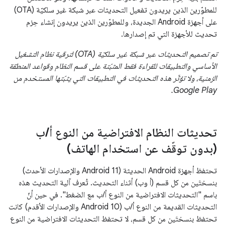
للمطوّرين الذين يريدون تفعيل التحديثات عبر شبكة غير سلكيّة (OTA)
على أجهزة Android الجديدة، وللمطوّرين الذين يريدون إنشاء حِزم
تحديث للأجهزة التي تم إصدارها.
تم تصميم التحديثات عبر شبكة غير سلكيّة (OTA) لترقية نظام التشغيل
الأساسي والتطبيقات للقراءة فقط المثبّتة على قسم النظام وقواعد المنطقة
الزمنية، ولا تؤثّر هذه التحديثات في التطبيقات التي يثبّتها المستخدم من
Google Play.
تحديثات النظام الافتراضية من النوع أ
/
ب
(بدون توقّف عن استخدام الهاتف)
تحتفظ أجهزة Android الحديثة (Android 11 والإصدارات الأحدث)
بنسختَين من كل قسم (أ وب) أثناء التحديث. تُعرف آلية التحديث هذه
باسم "التحديثات الافتراضية من النوع أ/ب مع الضغط". في حين أنّ
التحديثات القديمة من النوع أ/ب (Android 10 والإصدارات الأقدم) كانت
تحتفظ بنسختَين من كل قسم، لا تحتفظ التحديثات الافتراضية من النوع