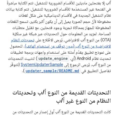
أ/ب إلا بفتحتَين ماديتَين للأقسام الضرورية للتشغيل. تتم الكتابة مباشرةً
في الفتحة غير المستخدَمة للأقسام الضرورية للتشغيل. تتم كتابة بيانات
نظام التشغيل الجديدة في الأقسام الديناميكية على شكل لقطات
مضغوطة لأنّ حجم الصورة يميل إلى أن يكون أكبر بكثير. تسمح اللقطات
المضغوطة للجهاز بمحاكاة تجربة وجود فتحتَين، مع تقليل متطلبات
المساحة. لمزيد من المعلومات حول التحديثات عبر شبكة غير سلكيّة
(OTA) من النوع أ/ب الافتراضي، يُرجى الاطّلاع على
تحديثات النظام
الافتراضية من النوع أ/ب (بدون توقّف عن استخدام الهاتف)
. للحصول
على نموذج تطبيق يقدّم أمثلة على استخدام واجهات برمجة تطبيقات
تحديث نظام Android (أي،
update_engine
) لتثبيت التحديثات
من النوع أ/ب، يُرجى الرجوع إلى
SystemUpdaterSample
(تتوفّر
تفاصيل التطبيق في
updater_sample/README.md
).
التحديثات القديمة من النوع أ
/
ب وتحديثات
النظام من النوع غير أ
/
ب
كانت التحديثات القديمة من النوع أ/ب أول إصدار من التحديثات من