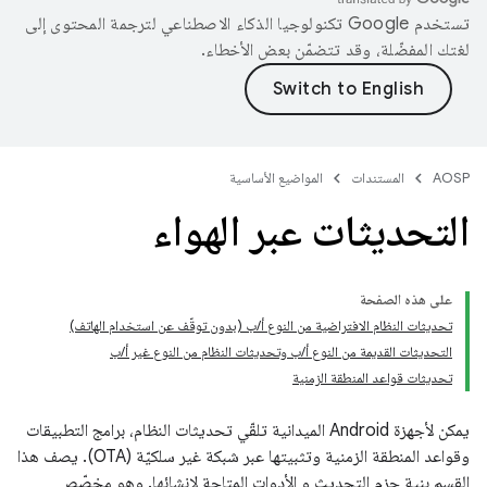
تستخدم Google تكنولوجيا الذكاء الاصطناعي لترجمة المحتوى إلى
لغتك المفضّلة، وقد تتضمّن بعض الأخطاء.
AOSP
المستندات
المواضيع الأساسية
التحديثات عبر الهواء
على هذه الصفحة
تحديثات النظام الافتراضية من النوع أ/ب (بدون توقّف عن استخدام الهاتف)
التحديثات القديمة من النوع أ/ب وتحديثات النظام من النوع غير أ/ب
تحديثات قواعد المنطقة الزمنية
يمكن لأجهزة Android الميدانية تلقّي تحديثات النظام، برامج التطبيقات
وقواعد المنطقة الزمنية وتثبيتها عبر شبكة غير سلكيّة (OTA). يصف هذا
القسم بنية حِزم التحديث و الأدوات المتاحة لإنشائها. وهو مخصّص