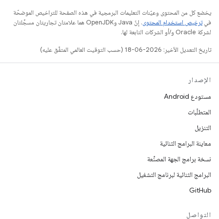
يخضع كل من المحتوى وعيّنات التعليمات البرمجية في هذه الصفحة للتراخيص الموضحّة
في
ترخيص استخدام المحتوى
. إنّ Java وOpenJDK هما علامتان تجاريتان مسجَّلتان
لشركة Oracle و/أو الشركات التابعة لها.
تاريخ التعديل الأخير: 2026-06-18 (حسب التوقيت العالمي المتفَّق عليه)
الإصدار
مستودع Android
المتطلّبات
التنزيل
معاينة البرامج الثنائية
نسخة برامج الجهة المصنِّعة
البرامج الثنائية لبرنامج التشغيل
GitHub
التواصل