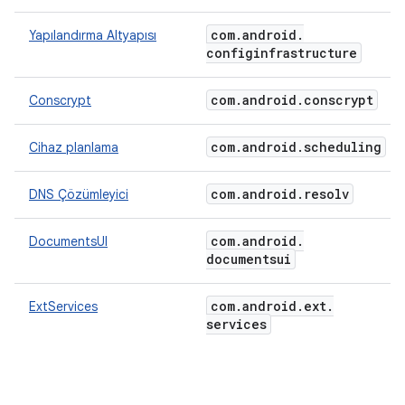
com
.
android
.
Yapılandırma Altyapısı
configinfrastructure
com
.
android
.
conscrypt
Conscrypt
com
.
android
.
scheduling
Cihaz planlama
com
.
android
.
resolv
DNS Çözümleyici
com
.
android
.
DocumentsUI
documentsui
com
.
android
.
ext
.
ExtServices
services