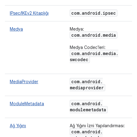
com
.
android
.
ipsec
IPsec/IKEv2 Kitaplığı
Medya
Medya:
com
.
android
.
media
Medya Codec'leri:
com
.
android
.
media
.
swcodec
com
.
android
.
MediaProvider
mediaprovider
com
.
android
.
ModuleMetadata
modulemetadata
Ağ Yığını
Ağ Yığını İzni Yapılandırması:
com
.
android
.