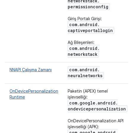
networkstack
.
permissionconfig
Giriş Portalı Girişi:
com
.
android
.
captiveportallogin
Ağ Bileşenleri:
com
.
android
.
networkstack
com
.
android
.
NNAPI Çalışma Zamanı
neuralnetworks
OnDevicePersonalization
Paketin (APEX) temel
Runtime
işlevselliği:
com
.
google
.
android
.
ondevicepersonalization
OnDevicePersonalization API
işlevselliği (APK):
com
.
google
.
android
.