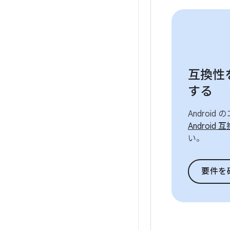
互換性
する
Android
Androi
い。
要件を