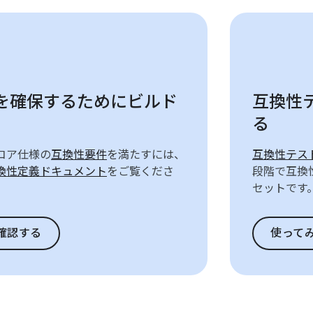
を確保するためにビルド
互換性
る
 のコア仕様の
互換性要件
を満たすには、
互換性テス
d 互換性定義ドキュメント
をご覧くださ
段階で互換
セットです
確認する
使って