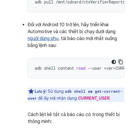
adb
pull
Đối với Android 10 trở lên, hãy triển khai
Automotive và các thiết bị chạy dưới dạng
người dùng phụ
, tải báo cáo mới nhất xuống
bằng lệnh sau:
adb
shell
content
read
--user
<var>CURRE
Lưu ý:
Sử dụng
adb shell am get-current-
để lấy mã nhận dạng
CURRENT_USER
.
user
Cách liệt kê tất cả báo cáo có trong thiết bị
thông minh: