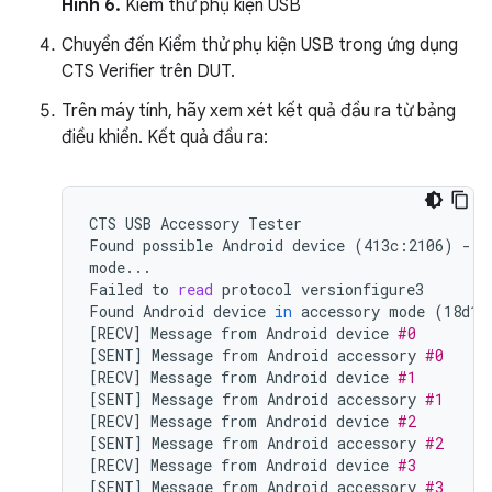
Hình 6.
Kiểm thử phụ kiện USB
Chuyển đến Kiểm thử phụ kiện USB trong ứng dụng
CTS Verifier trên DUT.
Trên máy tính, hãy xem xét kết quả đầu ra từ bảng
điều khiển. Kết quả đầu ra:
CTS
USB
Accessory
Tester

Found
possible
Android
device
(
413c:2106
)
-
a
mode...

Failed
to
read
protocol
versionfigure3

Found
Android
device
in
accessory
mode
(
18d1:
[
RECV
]
Message
from
Android
device
#0
[
SENT
]
Message
from
Android
accessory
#0
[
RECV
]
Message
from
Android
device
#1
[
SENT
]
Message
from
Android
accessory
#1
[
RECV
]
Message
from
Android
device
#2
[
SENT
]
Message
from
Android
accessory
#2
[
RECV
]
Message
from
Android
device
#3
[
SENT
]
Message
from
Android
accessory
#3