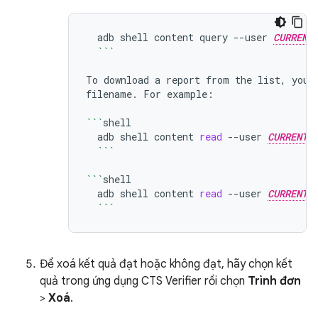
adb
shell
content
query
--user
CURRENT
```
To
download
a
report
from
the
list,
you
filename.
For
example:

```
adb
shell
content
read
--user
CURRENT_
```
```
adb
shell
content
read
--user
CURRENT_
```
Để xoá kết quả đạt hoặc không đạt, hãy chọn kết
quả trong ứng dụng CTS Verifier rồi chọn
Trình đơn
>
Xoá
.