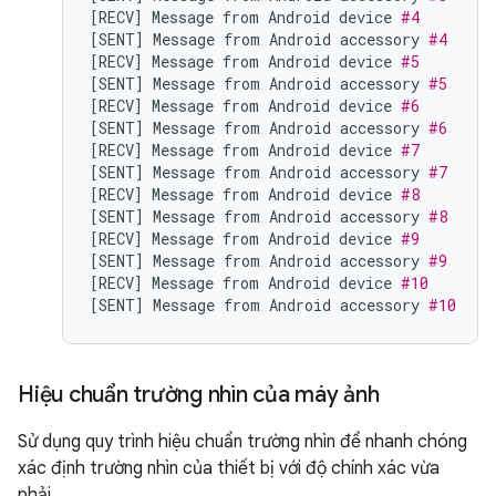
[
RECV
]
Message
from
Android
device
#4
[
SENT
]
Message
from
Android
accessory
#4
[
RECV
]
Message
from
Android
device
#5
[
SENT
]
Message
from
Android
accessory
#5
[
RECV
]
Message
from
Android
device
#6
[
SENT
]
Message
from
Android
accessory
#6
[
RECV
]
Message
from
Android
device
#7
[
SENT
]
Message
from
Android
accessory
#7
[
RECV
]
Message
from
Android
device
#8
[
SENT
]
Message
from
Android
accessory
#8
[
RECV
]
Message
from
Android
device
#9
[
SENT
]
Message
from
Android
accessory
#9
[
RECV
]
Message
from
Android
device
#10
[
SENT
]
Message
from
Android
accessory
#10
Hiệu chuẩn trường nhìn của máy ảnh
Sử dụng quy trình hiệu chuẩn trường nhìn để nhanh chóng
xác định trường nhìn của thiết bị với độ chính xác vừa
phải.