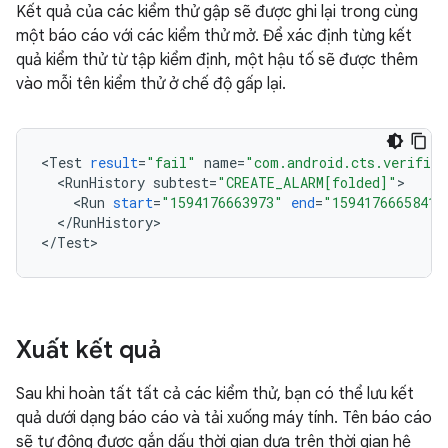
Kết quả của các kiểm thử gập sẽ được ghi lại trong cùng
một báo cáo với các kiểm thử mở. Để xác định từng kết
quả kiểm thử từ tập kiểm định, một hậu tố sẽ được thêm
vào mỗi tên kiểm thử ở chế độ gấp lại.
<
Test
result
=
"fail"
name
=
"com.android.cts.verifier
<
RunHistory
subtest
=
"CREATE_ALARM[folded]"
<
Run
start
=
"1594176663973"
end
=
"1594176665841"
<
/
RunHistory
>

<
/
Test
Xuất kết quả
Sau khi hoàn tất tất cả các kiểm thử, bạn có thể lưu kết
quả dưới dạng báo cáo và tải xuống máy tính. Tên báo cáo
sẽ tự động được gắn dấu thời gian dựa trên thời gian hệ