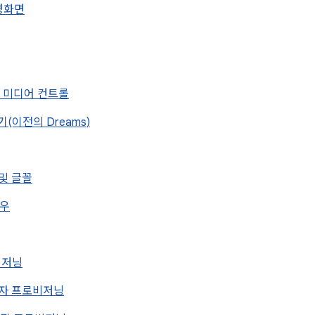
배경화면
화면 미디어 컨트롤
호기(이전의 Dreams)
 및 글꼴
도우
로비저닝
 소유자 프로비저닝