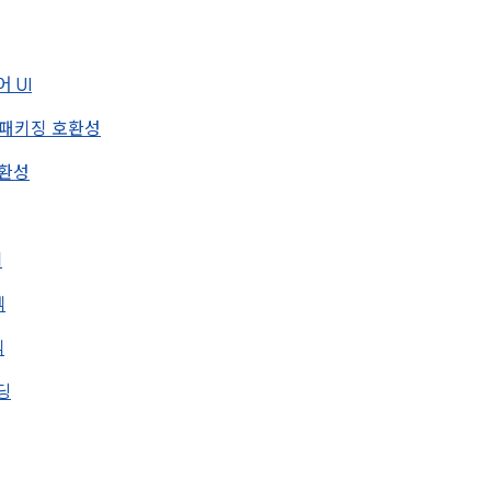
어 UI
 패키징 호환성
호환성
덱
덱
덱
딩