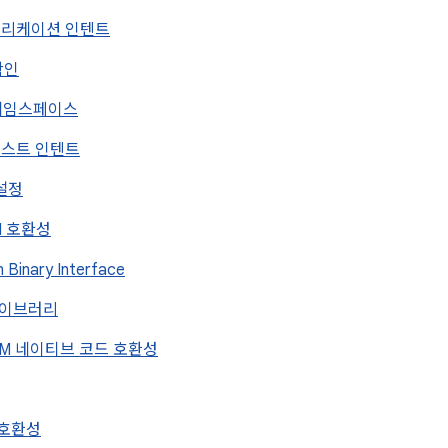
 애플리케이션 인텐트
 확인
트 네임스페이스
드캐스트 인텐트
 설정
PI 호환성
on Binary Interface
픽 라이브러리
 ARM 네이티브 코드 호환성
w 호환성