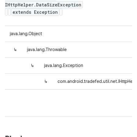
IHttpHelper.DataSizeException
extends Exception
java.lang.Object
↳
java.lang.Throwable
↳
java.lang.Exception
↳
com.android.tradefed.util.net.IHttpHel