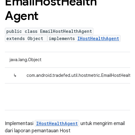
Email
Host
Health
Agent
public class EmailHostHealthAgent
extends Object
implements
IHostHealthAgent
java.lang.Object
↳
com.android.tradefed.util.hostmetric.EmailHostHealth
Implementasi
IHostHealthAgent
untuk mengirim email
dari laporan pemantauan Host