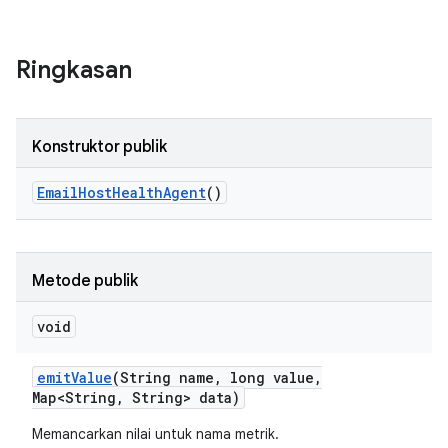
Ringkasan
Konstruktor publik
Email
Host
Health
Agent
()
Metode publik
void
emit
Value
(String name
,
long value
,
Map<String
,
String> data)
Memancarkan nilai untuk nama metrik.