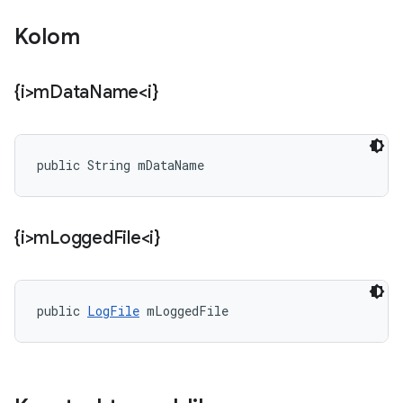
Kolom
{i>m
Data
Name<i}
public String mDataName
{i>m
Logged
File<i}
public 
LogFile
 mLoggedFile