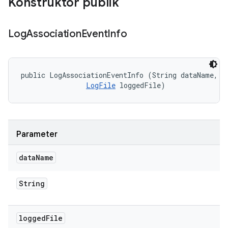
Konstruktor publik
Log
Association
Event
Info
public LogAssociationEventInfo (String dataName, 

LogFile
 loggedFile)
Parameter
data
Name
String
logged
File