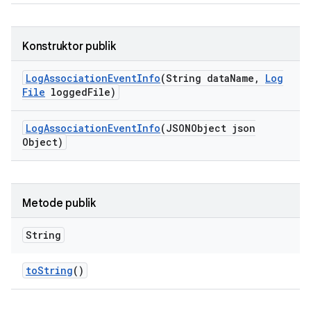
Konstruktor publik
Log
Association
Event
Info
(String data
Name
,
Log
File
logged
File)
Log
Association
Event
Info
(JSONObject json
Object)
Metode publik
String
to
String
()