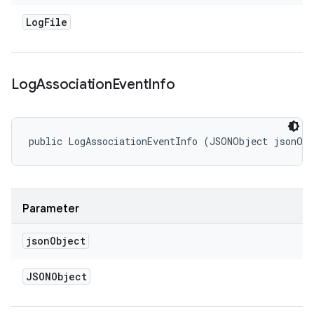
Log
File
Log
Association
Event
Info
public LogAssociationEventInfo (JSONObject jsonOb
Parameter
json
Object
JSONObject