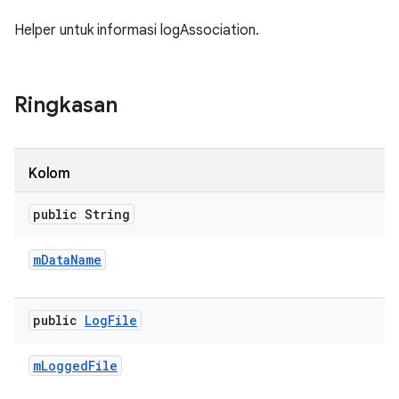
Helper untuk informasi logAssociation.
Ringkasan
Kolom
public String
m
Data
Name
public
Log
File
m
Logged
File