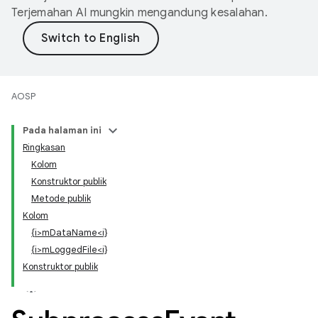
Terjemahan AI mungkin mengandung kesalahan.
AOSP
Pada halaman ini
Ringkasan
Kolom
Konstruktor publik
Metode publik
Kolom
{i>mDataName<i}
{i>mLoggedFile<i}
Konstruktor publik