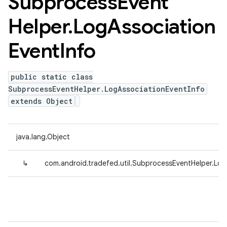
Subprocess
Event
Helper
.
Log
Association
Event
Info
public static class
SubprocessEventHelper.LogAssociationEventInfo
extends Object
java.lang.Object
↳
com.android.tradefed.util.SubprocessEventHelper.Log