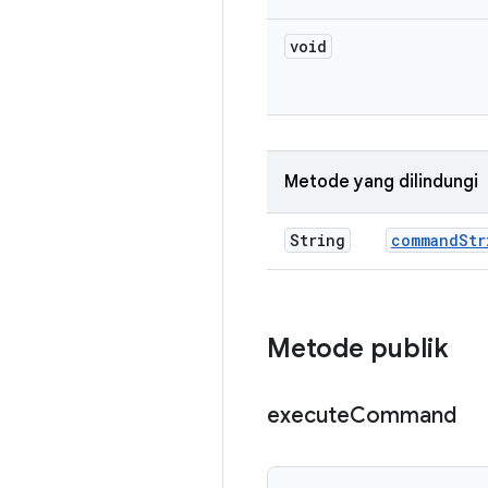
void
Metode yang dilindungi
String
command
Str
Metode publik
execute
Command