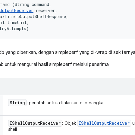
mand (String command, 

OutputReceiver
 receiver, 

axTimeToOutputShellResponse, 

it timeUnit, 

tryAttempts)
db yang diberikan, dengan simpleperf yang di-wrap di sekitarny
 untuk mengurai hasil simpleperf melalui penerima
String
: perintah untuk dijalankan di perangkat
IShell
Output
Receiver
IShell
Output
Receiver
: Objek
u
shell