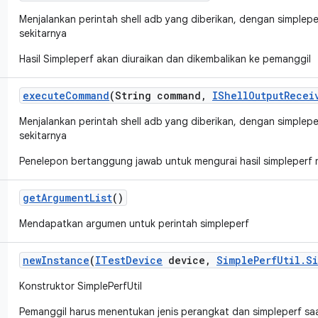
Menjalankan perintah shell adb yang diberikan, dengan simplepe
sekitarnya
Hasil Simpleperf akan diuraikan dan dikembalikan ke pemanggil
execute
Command
(String command
,
IShell
Output
Recei
Menjalankan perintah shell adb yang diberikan, dengan simplepe
sekitarnya
Penelepon bertanggung jawab untuk mengurai hasil simpleperf 
get
Argument
List
()
Mendapatkan argumen untuk perintah simpleperf
new
Instance
(
ITest
Device
device
,
Simple
Perf
Util
.
S
Konstruktor SimplePerfUtil
Pemanggil harus menentukan jenis perangkat dan simpleperf saat