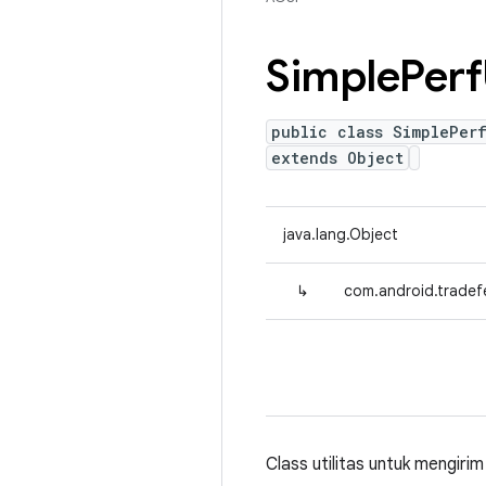
Simple
Perf
public class SimplePerf
extends Object
java.lang.Object
↳
com.android.tradefe
Class utilitas untuk mengir