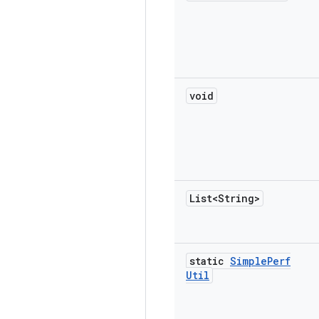
void
List<String>
static
Simple
Perf
Util