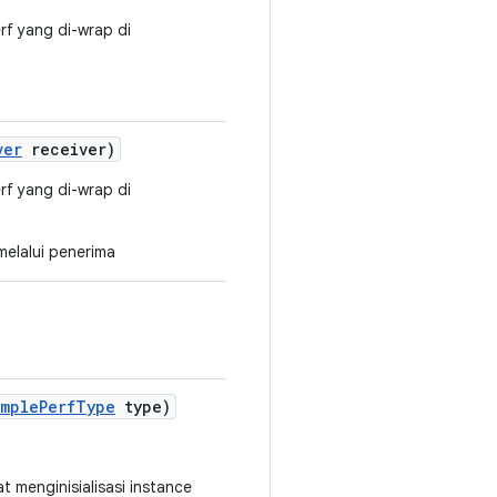
rf yang di-wrap di
ver
receiver)
rf yang di-wrap di
melalui penerima
imple
Perf
Type
type)
 menginisialisasi instance