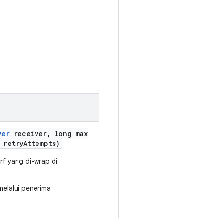
ver
receiver
,
long max
 retry
Attempts)
rf yang di-wrap di
melalui penerima