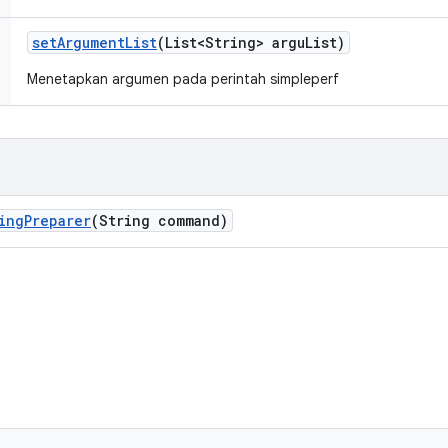
set
Argument
List
(List<String> argu
List)
Menetapkan argumen pada perintah simpleperf
ing
Preparer
(String command)