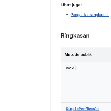
Lihat juga:
Pengantar simpleperf
Ringkasan
Metode publik
void
Simple
Perf
Result