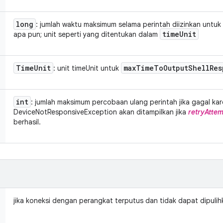
long
: jumlah waktu maksimum selama perintah diizinkan untuk
time
Unit
apa pun; unit seperti yang ditentukan dalam
Time
Unit
max
Time
To
Output
Shell
Res
: unit timeUnit untuk
int
: jumlah maksimum percobaan ulang perintah jika gagal ka
DeviceNotResponsiveException akan ditampilkan jika
retryAtte
berhasil.
jika koneksi dengan perangkat terputus dan tidak dapat dipulih