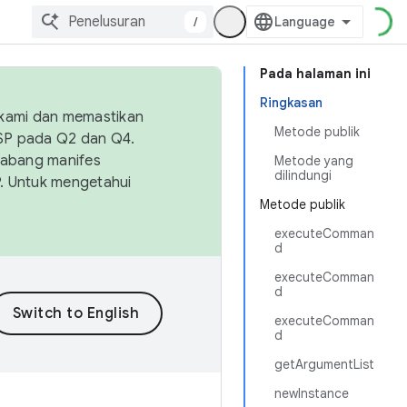
/
Pada halaman ini
Ringkasan
 kami dan memastikan
Metode publik
OSP pada Q2 dan Q4.
Cabang manifes
Metode yang
dilindungi
SP. Untuk mengetahui
Metode publik
executeComman
d
executeComman
d
executeComman
d
getArgumentList
newInstance