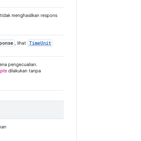
 tidak menghasilkan respons
ponse
Time
Unit
, lihat
rena pengecualian.
mpts
dilakukan tanpa
kan