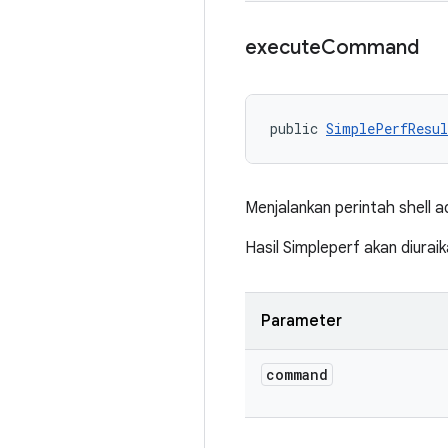
execute
Command
public 
SimplePerfResul
Menjalankan perintah shell a
Hasil Simpleperf akan diurai
Parameter
command