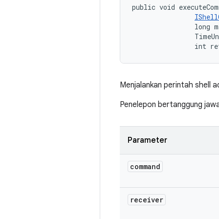
public void executeCom
IShell
                long m
                TimeUn
                int re
Menjalankan perintah shell a
Penelepon bertanggung jawab
Parameter
command
receiver