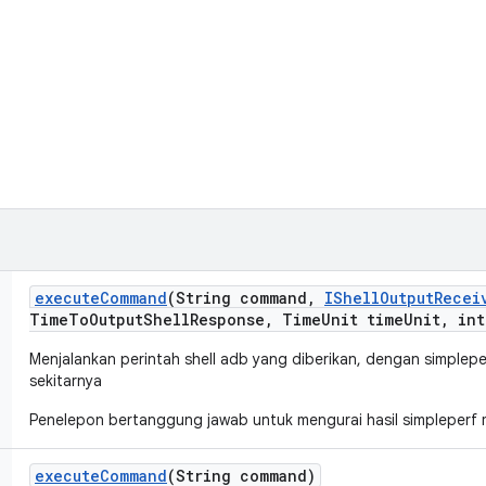
execute
Command
(String command
,
IShell
Output
Recei
Time
To
Output
Shell
Response
,
Time
Unit time
Unit
,
int
Menjalankan perintah shell adb yang diberikan, dengan simplepe
sekitarnya
Penelepon bertanggung jawab untuk mengurai hasil simpleperf 
execute
Command
(String command)