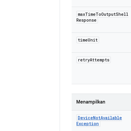
max
Time
To
Output
Shell
Response
time
Unit
retry
Attempts
Menampilkan
Device
Not
Available
Exception