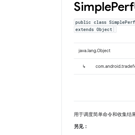
Simple
Perf
public class SimplePerf
extends Object
java.lang.Object
↳
com.android.tradefe
用于调度简单命令和收集结
另见：