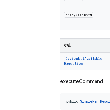
retry
Attempts
抛出
Device
Not
Available
Exception
execute
Command
public 
SimplePerfResul