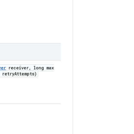
ver
receiver
,
long max
 retry
Attempts)