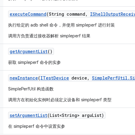
execute
Command
(String command
,
IShell
Output
Recei
执行给定的 adb shell 命令，并使用 simpleperf 进行封装
调用方负责通过接收器解析 simpleperf 结果
get
Argument
List
()
获取 simpleperf 命令的实参
new
Instance
(
ITest
Device
device
,
Simple
Perf
Util
.
S
SimplePerfUtil 构造函数
调用方在初始化实例时必须定义设备和 simpleperf 类型
set
Argument
List
(List<String> argu
List)
在 simpleperf 命令中设置实参