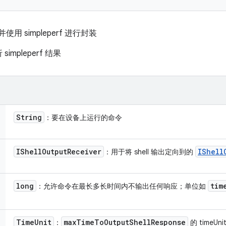
并使用 simpleperf 进行封装
mpleperf 结果
String
：要在设备上运行的命令
IShell
Output
Receiver
IShell
：用于将 shell 输出定向到的
long
tim
：允许命令在最长多长时间内不输出任何响应；单位如
Time
Unit
max
Time
To
Output
Shell
Response
：
的 timeU