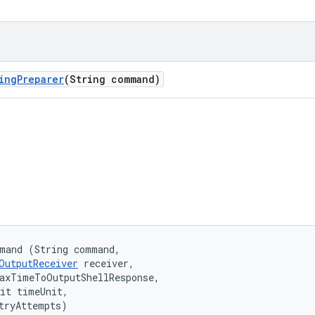
ing
Preparer
(String command)
mand (String command, 

OutputReceiver
 receiver, 

axTimeToOutputShellResponse, 

it timeUnit, 

tryAttempts)