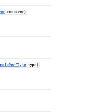
ver
receiver)
imple
Perf
Type
type)