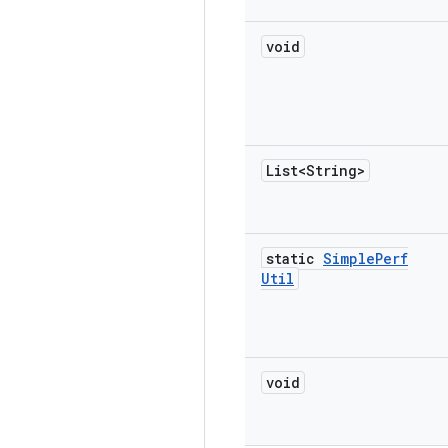
void
List<String>
static
Simple
Perf
Util
void