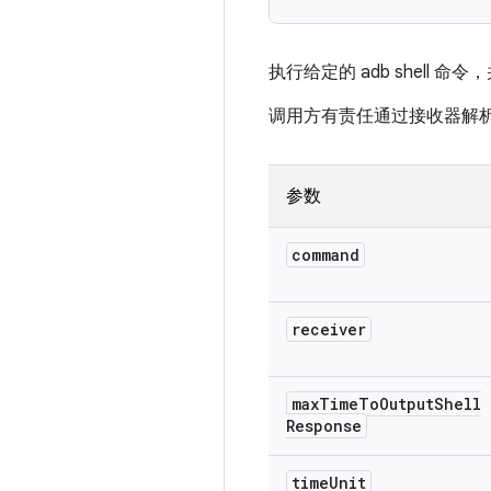
执行给定的 adb shell 命令，
调用方有责任通过接收器解析 si
参数
command
receiver
max
Time
To
Output
Shell
Response
time
Unit