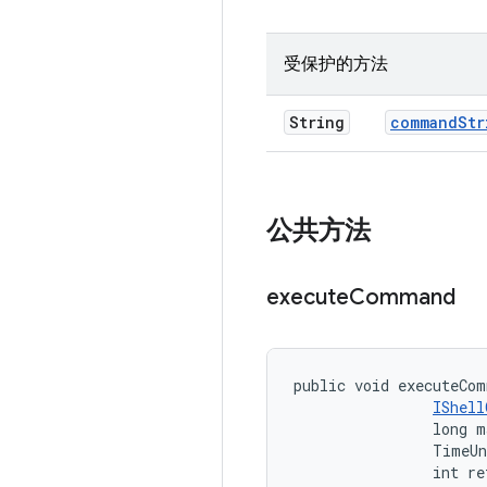
受保护的方法
String
command
Str
公共方法
execute
Command
public void executeCom
IShell
                long m
                TimeUn
                int re