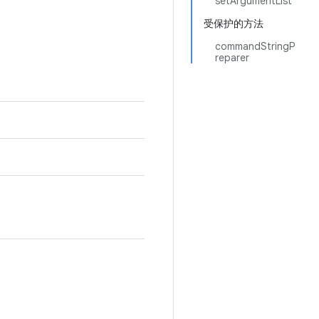
setArgumentList
受保护的方法
commandStringP
reparer