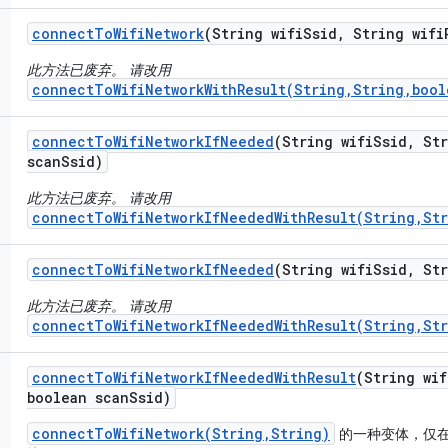
connect
To
Wifi
Network
(String wifi
Ssid
,
String wifi
此方法已废弃。 请改用
connectToWifiNetworkWithResult(String,String,bool
connect
To
Wifi
Network
If
Needed
(String wifi
Ssid
,
Str
scan
Ssid)
此方法已废弃。 请改用
connectToWifiNetworkIfNeededWithResult(String,St
connect
To
Wifi
Network
If
Needed
(String wifi
Ssid
,
Str
此方法已废弃。 请改用
connectToWifiNetworkIfNeededWithResult(String,St
connect
To
Wifi
Network
If
Needed
With
Result
(String wif
boolean scan
Ssid)
connectToWifiNetwork(String,String)
的一种变体，仅