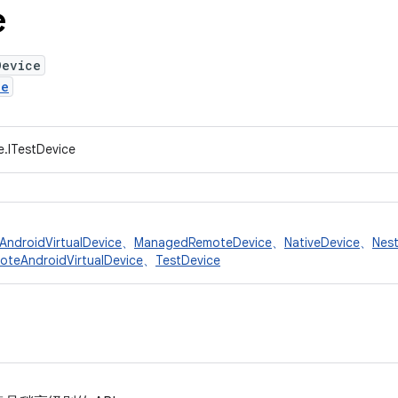
e
Device
ce
e.ITestDevice
AndroidVirtualDevice
、
ManagedRemoteDevice
、
NativeDevice
、
Nes
oteAndroidVirtualDevice
、
TestDevice