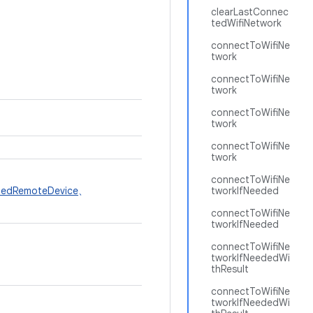
clearLastConnec
tedWifiNetwork
connectToWifiNe
twork
connectToWifiNe
twork
connectToWifiNe
twork
connectToWifiNe
twork
connectToWifiNe
tedRemoteDevice
、
tworkIfNeeded
connectToWifiNe
tworkIfNeeded
connectToWifiNe
tworkIfNeededWi
thResult
connectToWifiNe
tworkIfNeededWi