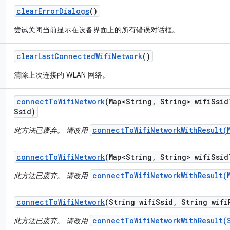
clear
Error
Dialogs
()
尝试关闭当前显示在设备界面上的所有错误对话框。
clear
Last
Connected
Wifi
Network
()
清除上次连接的 WLAN 网络。
connect
To
Wifi
Network
(Map<String
,
String> wifi
Ssid
Ssid)
connectToWifiNetworkWithResult(
此方法已废弃。 请改用
connect
To
Wifi
Network
(Map<String
,
String> wifi
Ssid
connectToWifiNetworkWithResult(
此方法已废弃。 请改用
connect
To
Wifi
Network
(String wifi
Ssid
,
String wifi
connectToWifiNetworkWithResult(
此方法已废弃。 请改用