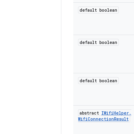
default boolean
default boolean
default boolean
abstract
IWifi
Helper
.
Wifi
Connection
Result