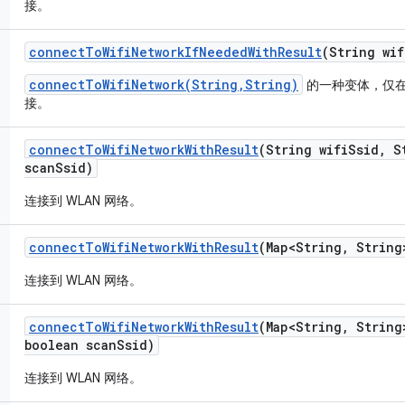
接。
connect
To
Wifi
Network
If
Needed
With
Result
(String wif
connectToWifiNetwork(String,String)
的一种变体，仅
接。
connect
To
Wifi
Network
With
Result
(String wifi
Ssid
,
St
scan
Ssid)
连接到 WLAN 网络。
connect
To
Wifi
Network
With
Result
(Map<String
,
String
连接到 WLAN 网络。
connect
To
Wifi
Network
With
Result
(Map<String
,
String
boolean scan
Ssid)
连接到 WLAN 网络。