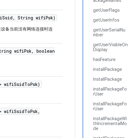
ackageNames
getUserFlags
i
Ssid
,
String wifi
Psk)
getUserInfos
在设备当前没有网络连接时连
getUserSerialNu
mber
getUserVisibleOn
Display
ring wifi
Psk
,
boolean
hasFeature
installPackage
installPackage
> wifi
Ssid
To
Psk)
installPackageFo
rUser
installPackageFo
rUser
> wifi
Ssid
To
Psk
,
installPackageWi
thIncrementalMo
de