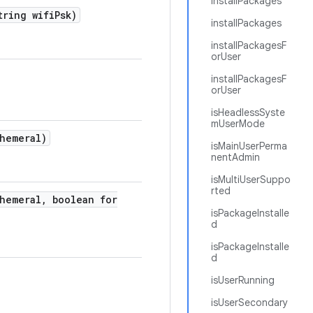
installPackages
ring wifi
Psk)
installPackages
installPackagesF
orUser
installPackagesF
orUser
isHeadlessSyste
mUserMode
hemeral)
isMainUserPerma
nentAdmin
isMultiUserSuppo
rted
hemeral
,
boolean for
isPackageInstalle
d
isPackageInstalle
d
isUserRunning
isUserSecondary