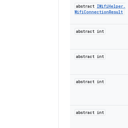
abstract
IWifi
Helper
.
Wifi
Connection
Result
abstract int
abstract int
abstract int
abstract int