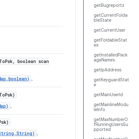
getBugreportz
getCurrentFolda
bleState
getCurrentUser
getFoldableStat
es
getInstalledPack
ageNames
To
Psk
,
boolean scan
getIpAddress
Map,boolean)
。
getKeyguardStat
e
To
Psk)
getMainUserId
getMainlineModu
Map)
。
leInfo
getMaxNumberO
Psk)
fRunningUsersSu
pported
String,String)
。