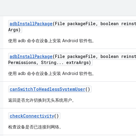
adb
Install
Package
(File package
File
,
boolean reinst
Args)
使用 adb 命令在设备上安装 Android 软件包。
adb
Install
Package
(File package
File
,
boolean reinst
Permissions
,
String
.
.
.
extra
Args)
使用 adb 命令在设备上安装 Android 软件包。
can
Switch
To
Headless
System
User
()
返回是否允许切换到无头系统用户。
check
Connectivity
()
检查设备是否已连接到网络。