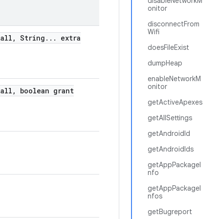
disableNetworkM
onitor
disconnectFrom
Wifi
all
,
String
.
.
.
extra
doesFileExist
dumpHeap
enableNetworkM
onitor
all
,
boolean grant
getActiveApexes
getAllSettings
getAndroidId
getAndroidIds
getAppPackageI
nfo
getAppPackageI
nfos
getBugreport