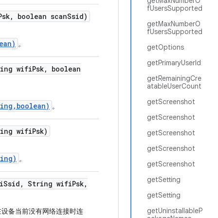
getMaxNumberO
fUsersSupported
Psk
,
boolean scan
Ssid)
getMaxNumberO
fUsersSupported
ean)
。
getOptions
getPrimaryUserId
ing wifi
Psk
,
boolean
getRemainingCre
atableUserCount
getScreenshot
ring,boolean)
。
getScreenshot
ing wifi
Psk)
getScreenshot
getScreenshot
ring)
。
getScreenshot
getSetting
i
Ssid
,
String wifi
Psk
,
getSetting
getUninstallableP
在设备当前没有网络连接时连