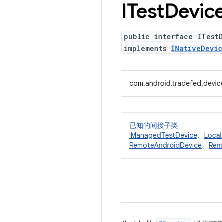
ITest
Devic
public interface ITest
implements
INativeDevi
com.android.tradefed.devic
已知的间接子类
IManagedTestDevice
、
Local
RemoteAndroidDevice
、
Rem