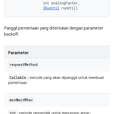
                int scalingFactor, 

IRunUtil
 runUtil)
Panggil permintaan yang ditentukan dengan parameter
backoff.
Parameter
request
Method
Callable
: metode yang akan dipanggil untuk membuat
permintaan
min
Wait
MSec
int
: periode terpendek untuk menunggu antar-