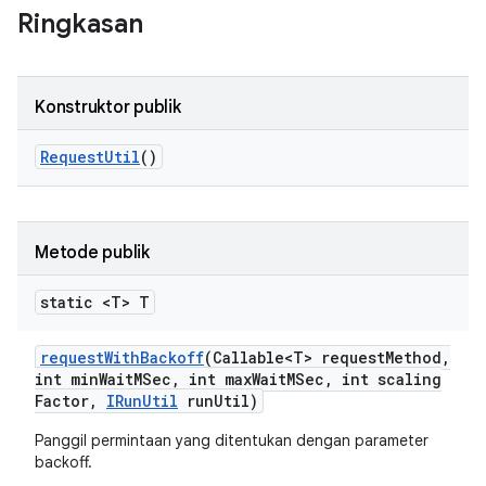
Ringkasan
Konstruktor publik
Request
Util
()
Metode publik
static <T> T
request
With
Backoff
(Callable<T> request
Method
,
int min
Wait
MSec
,
int max
Wait
MSec
,
int scaling
Factor
,
IRun
Util
run
Util)
Panggil permintaan yang ditentukan dengan parameter
backoff.