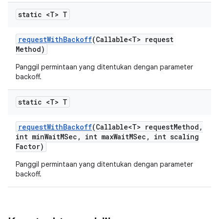
static <T> T
request
With
Backoff
(Callable<T> request
Method)
Panggil permintaan yang ditentukan dengan parameter
backoff.
static <T> T
request
With
Backoff
(Callable<T> request
Method
,
int min
Wait
MSec
,
int max
Wait
MSec
,
int scaling
Factor)
Panggil permintaan yang ditentukan dengan parameter
backoff.