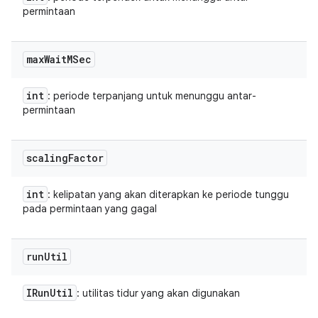
permintaan
max
Wait
MSec
int
: periode terpanjang untuk menunggu antar-
permintaan
scaling
Factor
int
: kelipatan yang akan diterapkan ke periode tunggu
pada permintaan yang gagal
run
Util
IRun
Util
: utilitas tidur yang akan digunakan