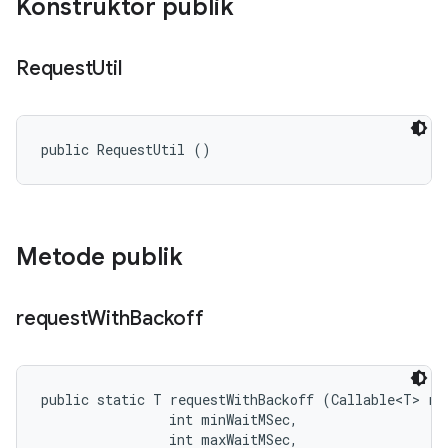
Konstruktor publik
Request
Util
public RequestUtil ()
Metode publik
request
With
Backoff
public static T requestWithBackoff (Callable<T> req
                int minWaitMSec, 

                int maxWaitMSec, 
