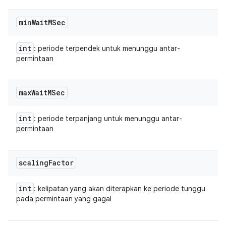
min
Wait
MSec
int
: periode terpendek untuk menunggu antar-
permintaan
max
Wait
MSec
int
: periode terpanjang untuk menunggu antar-
permintaan
scaling
Factor
int
: kelipatan yang akan diterapkan ke periode tunggu
pada permintaan yang gagal