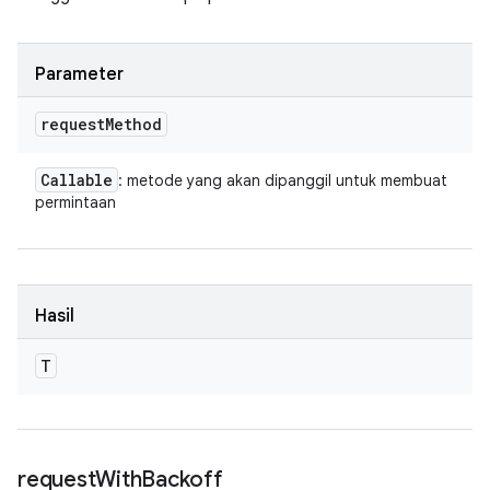
Parameter
request
Method
Callable
: metode yang akan dipanggil untuk membuat
permintaan
Hasil
T
request
With
Backoff