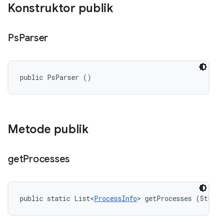
Konstruktor publik
Ps
Parser
public PsParser ()
Metode publik
get
Processes
public static List<
ProcessInfo
> getProcesses (Stri