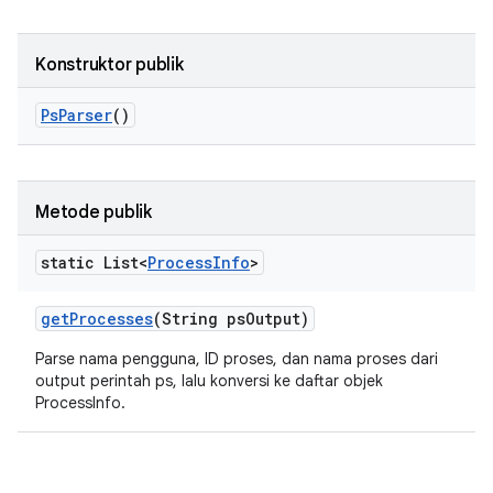
Konstruktor publik
Ps
Parser
()
Metode publik
static List<
Process
Info
>
get
Processes
(String ps
Output)
Parse nama pengguna, ID proses, dan nama proses dari
output perintah ps, lalu konversi ke daftar objek
ProcessInfo.