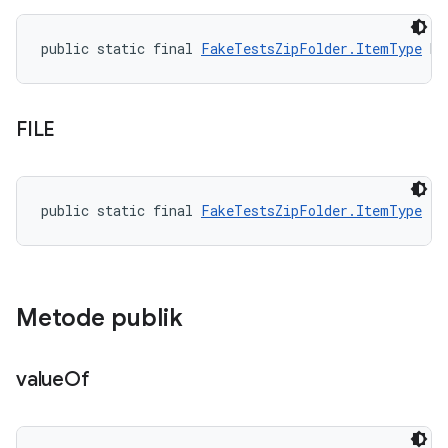
public static final 
FakeTestsZipFolder.ItemType
 DI
FILE
public static final 
FakeTestsZipFolder.ItemType
 FI
Metode publik
value
Of