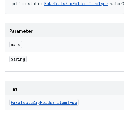
public static 
FakeTestsZipFolder.ItemType
 valueOf 
Parameter
name
String
Hasil
Fake
Tests
Zip
Folder
.
Item
Type