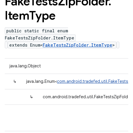
Fake
Tests
Zip
Folder
.
Item
Type
public static final enum
FakeTestsZipFolder.ItemType
extends Enum<
FakeTestsZipFolder.ItemType
>
java.lang.Object
↳
java.lang.Enum<
com.android.tradefed.util.FakeTestsZi
↳
com.android.tradefed.util.FakeTestsZipFolder