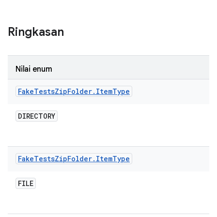
Ringkasan
Nilai enum
Fake
Tests
Zip
Folder
.
Item
Type
DIRECTORY
Fake
Tests
Zip
Folder
.
Item
Type
FILE