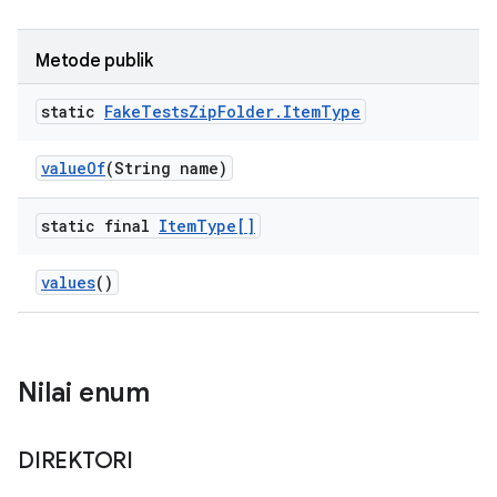
Metode publik
static
Fake
Tests
Zip
Folder
.
Item
Type
value
Of
(String name)
static final
Item
Type[]
values
()
Nilai enum
DIREKTORI