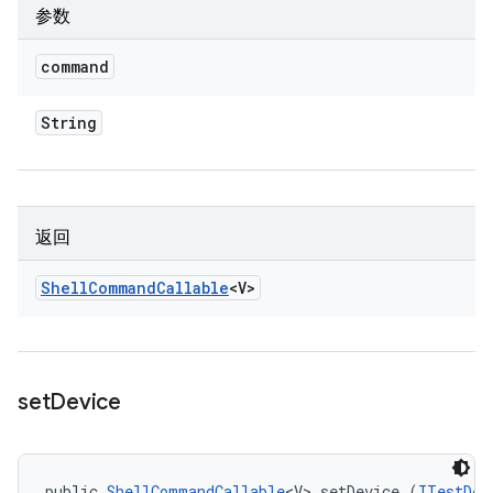
参数
command
String
返回
Shell
Command
Callable
<V>
set
Device
public 
ShellCommandCallable
<V> setDevice (
ITestDev