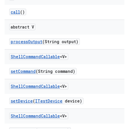
call
()
abstract V
process
Output
(String output)
Shell
Command
Callable
<V>
set
Command
(String command)
Shell
Command
Callable
<V>
set
Device
(
ITest
Device
device)
Shell
Command
Callable
<V>