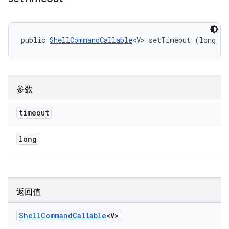
public 
ShellCommandCallable
<V> setTimeout (long ti
参数
timeout
long
返回值
Shell
Command
Callable
<V>