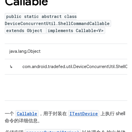
Callable
public static abstract class
DeviceConcurrentUtil.ShellCommandCallable
extends Object
implements Callable<V>
java.lang.Object
↳
com.android.tradefed.util.DeviceConcurrentUtil.ShellC
一个
Callable
，用于封装在
ITestDevice
上执行 shell
命令的详细信息。