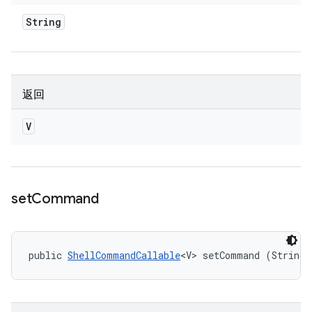
String
返回
V
set
Command
public 
ShellCommandCallable
<V> setCommand (String 