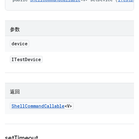
参数
device
ITest
Device
返回
Shell
Command
Callable
<V>
set
Timeout