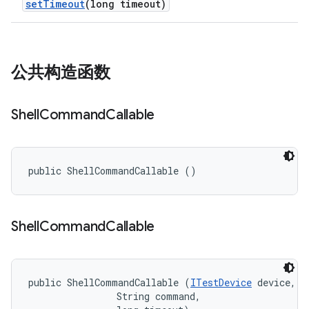
set
Timeout
(long timeout)
公共构造函数
Shell
Command
Callable
public ShellCommandCallable ()
Shell
Command
Callable
public ShellCommandCallable (
ITestDevice
 device, 

                String command, 
