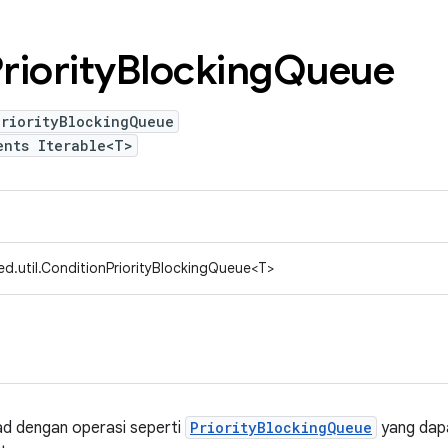
riority
Blocking
Queue
PriorityBlockingQueue
ents Iterable<T>
d.util.ConditionPriorityBlockingQueue<T>
ad dengan operasi seperti
PriorityBlockingQueue
yang dap