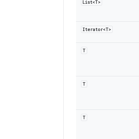
List<T>
Iterator<T>
T
T
T