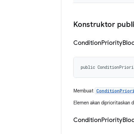
Konstruktor publ
Condition
Priority
Blo
public ConditionPrior
Membuat
ConditionPrior
Elemen akan diprioritaskan 
Condition
Priority
Blo