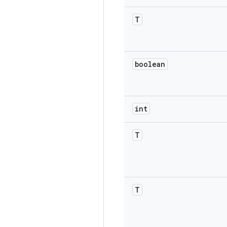
T
boolean
int
T
T