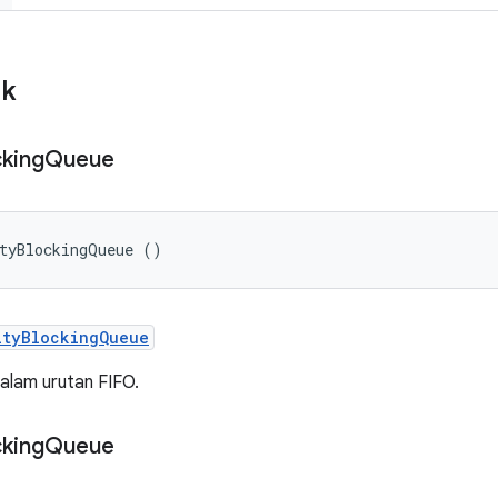
ik
cking
Queue
ityBlockingQueue ()
ityBlockingQueue
dalam urutan FIFO.
cking
Queue