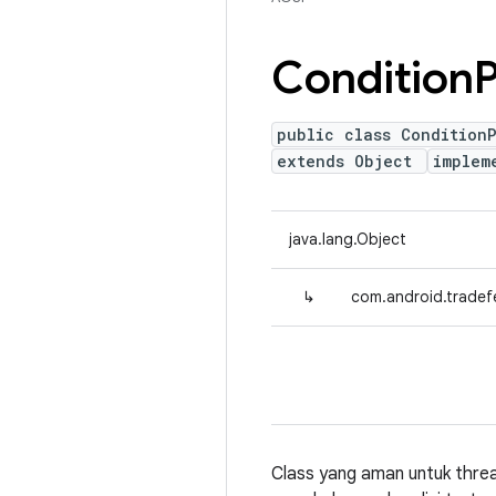
Condition
P
public class Condition
extends Object
implem
java.lang.Object
↳
com.android.tradefe
Class yang aman untuk thre