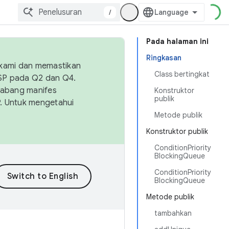
/
Pada halaman ini
Ringkasan
 kami dan memastikan
Class bertingkat
OSP pada Q2 dan Q4.
Cabang manifes
Konstruktor
publik
SP. Untuk mengetahui
Metode publik
Konstruktor publik
ConditionPriority
BlockingQueue
ConditionPriority
BlockingQueue
Metode publik
tambahkan