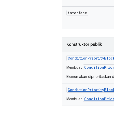
interface
Konstruktor publik
Condition
Priority
Bloc
ConditionPrio
Membuat
Elemen akan diprioritaskan d
Condition
Priority
Bloc
ConditionPrio
Membuat