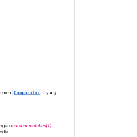
Comparator
elemen
T yang
engan
matcher.matches(T)
edia.