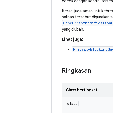
cocok dengan kondisi terten
Iterasi juga aman untuk thre
salinan tersebut digunakan s
ConcurrentModification
yang diubah.
Lihat juga:
PriorityBlockingQu
Ringkasan
Class bertingkat
class