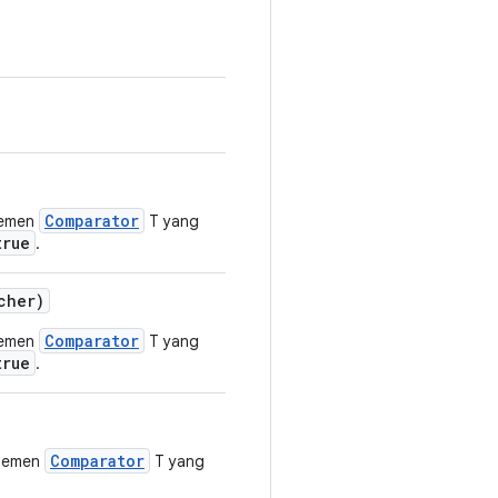
Comparator
lemen
T yang
true
.
cher)
Comparator
lemen
T yang
true
.
Comparator
elemen
T yang