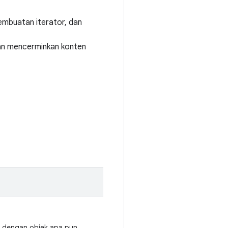
pembuatan iterator, dan
akan mencerminkan konten
 dengan objek apa pun.