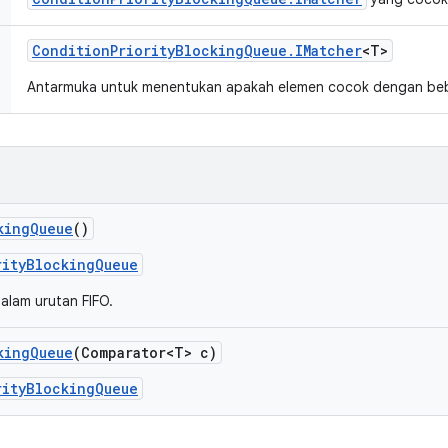
Condition
Priority
Blocking
Queue
.
IMatcher
<T>
Antarmuka untuk menentukan apakah elemen cocok dengan bebe
king
Queue
()
rityBlockingQueue
alam urutan FIFO.
king
Queue
(Comparator<T> c)
rityBlockingQueue