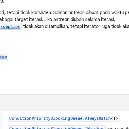
tu.
ad, tetapi tidak konsisten. Salinan antrean dibuat pada waktu 
ebagai target iterasi. Jika antrean diubah selama iterasi,
Exception
tidak akan ditampilkan, tetapi iterator juga tidak 
eue
Condition
Priority
Blocking
Queue
.
Always
Match
<T>
ConditionPriorityBlockingQueue.IMatcher
yang cocok