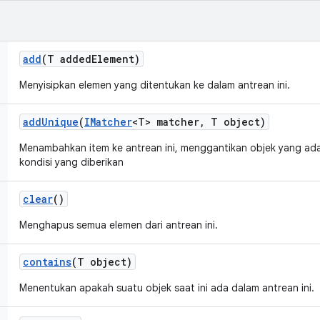
add
(T added
Element)
Menyisipkan elemen yang ditentukan ke dalam antrean ini.
add
Unique
(
IMatcher
<T> matcher
,
T object)
Menambahkan item ke antrean ini, menggantikan objek yang a
kondisi yang diberikan
clear
()
Menghapus semua elemen dari antrean ini.
contains
(T object)
Menentukan apakah suatu objek saat ini ada dalam antrean ini.