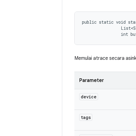
public static void sta
                List<S
                int bu
Memulai atrace secara asink
Parameter
device
tags