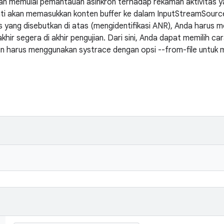
an memulai pemantauan asinkron terhadap rekaman aktivitas ya
ti akan memasukkan konten buffer ke dalam InputStreamSource
yang disebutkan di atas (mengidentifikasi ANR), Anda harus 
khir segera di akhir pengujian. Dari sini, Anda dapat memilih 
in harus menggunakan systrace dengan opsi --from-file untu