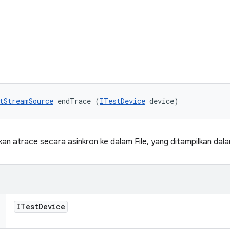
tStreamSource
 endTrace (
ITestDevice
 device)
n atrace secara asinkron ke dalam File, yang ditampilkan da
ITest
Device