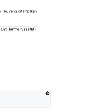
File, yang ditampilkan
int buffer
Size
MB)