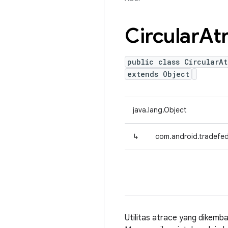
Circular
At
public class CircularAt
extends Object
java.lang.Object
↳
com.android.tradefed.u
Utilitas atrace yang dikemb