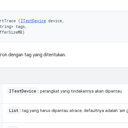
rtTrace (
ITestDevice
 device, 

tring> tags, 

fferSizeMB)
ron dengan tag yang ditentukan.
ITest
Device
: perangkat yang tindakannya akan dipantau
List
: tag yang harus dipantau atrace; defaultnya adalah 'am 