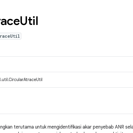
race
Util
raceUtil
til.CircularAtraceUtil
angkan terutama untuk mengidentifikasi akar penyebab ANR sel