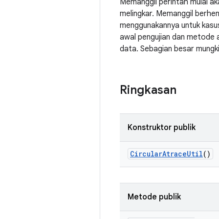
Memanggil perintah mulai ak
melingkar. Memanggil berhen
menggunakannya untuk kasus 
awal pengujian dan metode a
data. Sebagian besar mungk
Ringkasan
Konstruktor publik
Circular
Atrace
Util
()
Metode publik