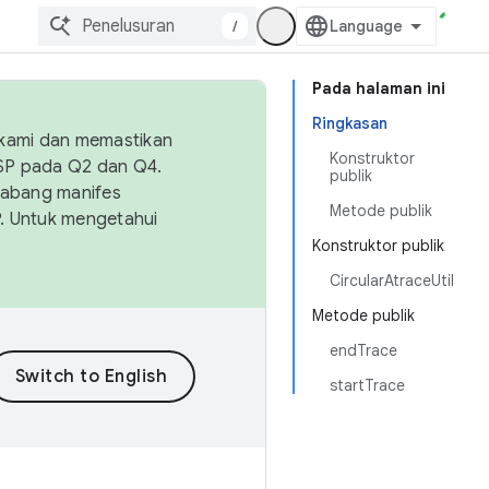
/
Pada halaman ini
Ringkasan
 kami dan memastikan
Konstruktor
OSP pada Q2 dan Q4.
publik
Cabang manifes
Metode publik
SP. Untuk mengetahui
Konstruktor publik
CircularAtraceUtil
Metode publik
endTrace
startTrace