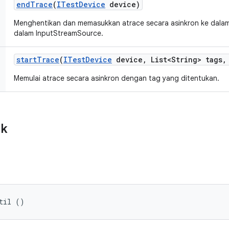
end
Trace
(
ITest
Device
device)
Menghentikan dan memasukkan atrace secara asinkron ke dalam 
dalam InputStreamSource.
start
Trace
(
ITest
Device
device
,
List<String> tags
,
Memulai atrace secara asinkron dengan tag yang ditentukan.
ik
til ()