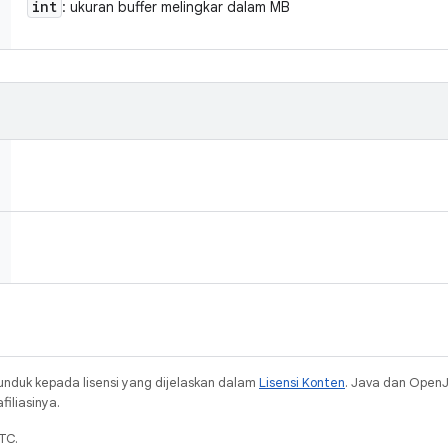
int
: ukuran buffer melingkar dalam MB
unduk kepada lisensi yang dijelaskan dalam
Lisensi Konten
. Java dan Open
iliasinya.
TC.