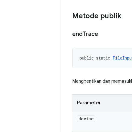
Metode publik
end
Trace
public static 
FileInpu
Menghentikan dan memasukka
Parameter
device