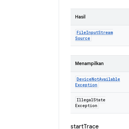
Hasil
File
Input
Stream
Source
Menampilkan
Device
Not
Available
Exception
Illegal
State
Exception
start
Trace