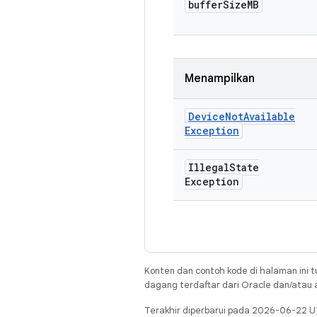
buffer
Size
MB
Menampilkan
Device
Not
Available
Exception
Illegal
State
Exception
Konten dan contoh kode di halaman ini t
dagang terdaftar dari Oracle dan/atau af
Terakhir diperbarui pada 2026-06-22 U