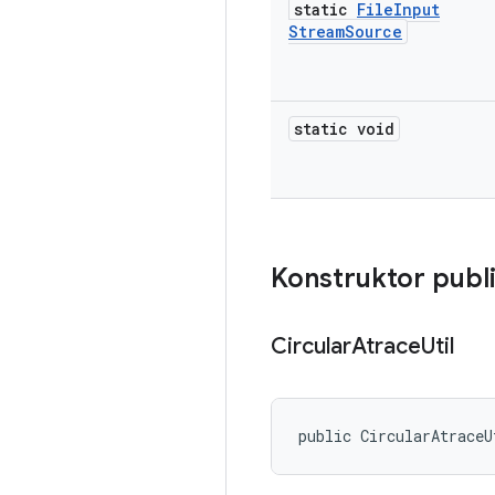
static
File
Input
Stream
Source
static void
Konstruktor publ
Circular
Atrace
Util
public CircularAtraceU