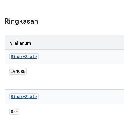
Ringkasan
Nilai enum
Binary
State
IGNORE
Binary
State
OFF