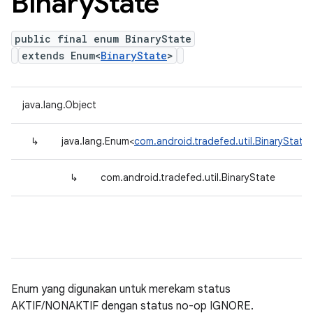
Binary
State
public final enum BinaryState
extends Enum<
BinaryState
>
java.lang.Object
↳
java.lang.Enum<
com.android.tradefed.util.BinaryState
↳
com.android.tradefed.util.BinaryState
Enum yang digunakan untuk merekam status
AKTIF/NONAKTIF dengan status no-op IGNORE.