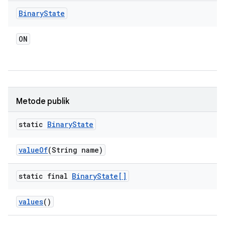
Binary
State
ON
Metode publik
static
Binary
State
value
Of
(String name)
static final
Binary
State[]
values
()