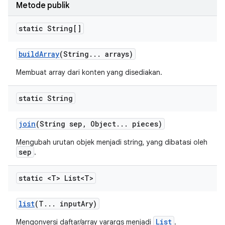
Metode publik
static String[]
build
Array
(String
.
.
.
arrays)
Membuat array dari konten yang disediakan.
static String
join
(String sep
,
Object
.
.
.
pieces)
Mengubah urutan objek menjadi string, yang dibatasi oleh
sep
.
static <T> List<T>
list
(T
.
.
.
input
Ary)
List
Mengonversi daftar/array varargs menjadi
.