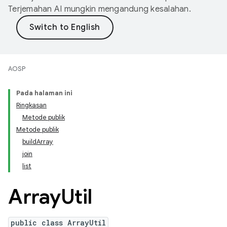
Terjemahan AI mungkin mengandung kesalahan.
AOSP
Pada halaman ini
Ringkasan
Metode publik
Metode publik
buildArray
join
list
Array
Util
public class ArrayUtil