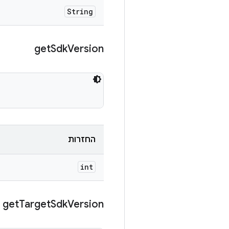
String
get
Sdk
Version
החזרות
int
get
Target
Sdk
Version