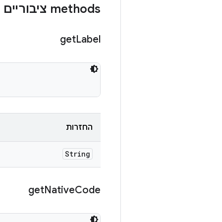
‫methods ציבוריים
get
Label
החזרות
String
get
Native
Code