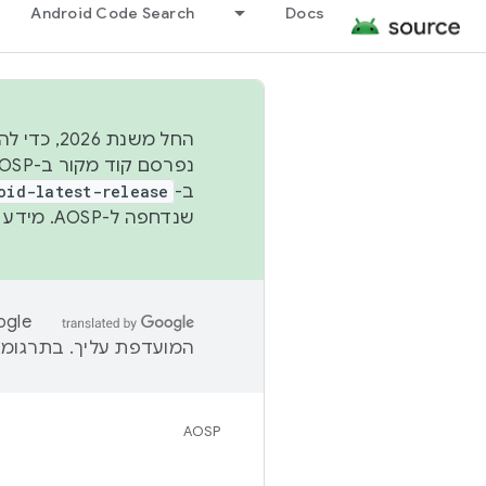
Android Code Search
Docs
החל משנת
ב-
oid-latest-release
שנדחפה ל-AOSP. מידע נוסף זמין במאמר
המועדפת עליך. בתרגומים
AOSP