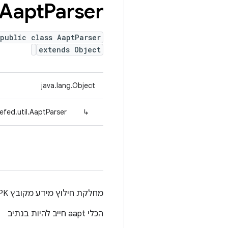
Aapt
Parser
public class AaptParser
extends Object
java.lang.Object
efed.util.AaptParser
↳
מחלקת חילוץ מידע מקובץ APK על ידי ניתוח הפלט של הפקודה 'aapt dump badging'.
הכלי aapt חייב להיות בנתיב