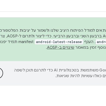
 2026, כדי להתאים למודל הפיתוח היציב שלנו ולשמור על יציבות הפלט
נפרסם קוד מקור ב-AOSP 
andr
. הענף
android-latest-release
manifest תמי
שינויים ב-AOSP
.
‫Google משתמשת בטכנולוגיית AI כדי לתרגם תוכן לשפה
 כאלו עשויות להיות שגיאות.