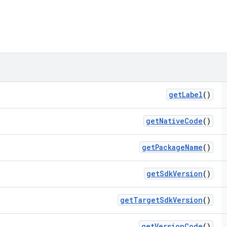
get
Label
()
get
Native
Code
()
get
Package
Name
()
get
Sdk
Version
()
get
Target
Sdk
Version
()
get
Version
Code
()