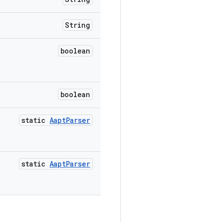
String
boolean
boolean
static
Aapt
Parser
static
Aapt
Parser