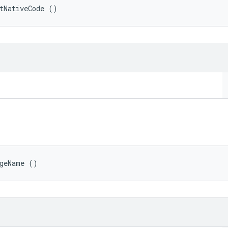
tNativeCode ()
ageName ()