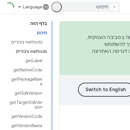
/
בדף הזה
סיכום
פורמה בסביבה העסקית,
‫methods ציבוריים
ברבעון השני וברבעון הרביעי. כדי ליצור ולתרום ל-AOSP, צריך להשתמש
ד יפנה לגרסה האחרונה
‫methods ציבוריים
getLabel
getNativeCode
getPackageNam
e
getSdkVersion
getTargetSdkVer
sion
getVersionCode
getVersionName