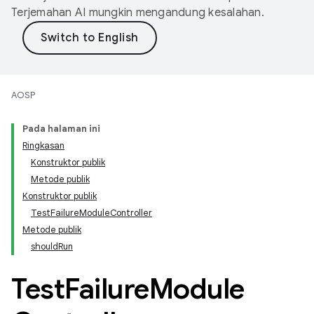
Terjemahan AI mungkin mengandung kesalahan.
AOSP
Pada halaman ini
Ringkasan
Konstruktor publik
Metode publik
Konstruktor publik
TestFailureModuleController
Metode publik
shouldRun
Test
Failure
Module