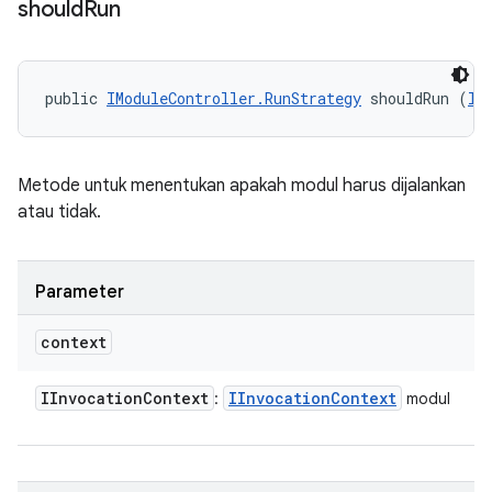
should
Run
public 
IModuleController.RunStrategy
 shouldRun (
II
Metode untuk menentukan apakah modul harus dijalankan
atau tidak.
Parameter
context
IInvocation
Context
IInvocation
Context
:
modul