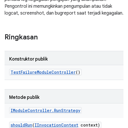
Pengontrol ini memungkinkan pengumpulan atau tidak
logcat, screenshot, dan bugreport saat terjadi kegagalan.
Ringkasan
Konstruktor publik
Test
Failure
Module
Controller
()
Metode publik
IModule
Controller
.
Run
Strategy
should
Run
(
IInvocation
Context
context)