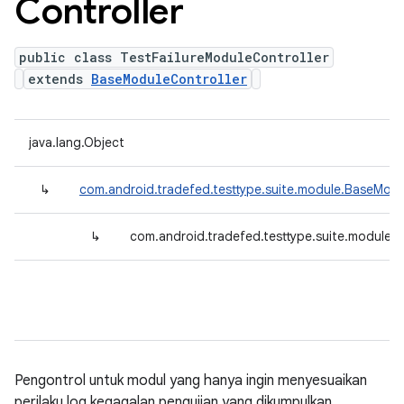
Controller
public class TestFailureModuleController
extends
BaseModuleController
java.lang.Object
↳
com.android.tradefed.testtype.suite.module.BaseModu
↳
com.android.tradefed.testtype.suite.module.T
Pengontrol untuk modul yang hanya ingin menyesuaikan
perilaku log kegagalan pengujian yang dikumpulkan.