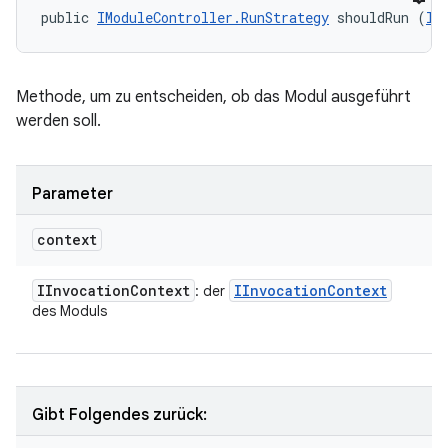
public 
IModuleController.RunStrategy
 shouldRun (
II
Methode, um zu entscheiden, ob das Modul ausgeführt
werden soll.
Parameter
context
IInvocation
Context
IInvocation
Context
: der
des Moduls
Gibt Folgendes zurück: