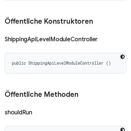
Öffentliche Konstruktoren
Shipping
Api
Level
Module
Controller
public ShippingApiLevelModuleController ()
Öffentliche Methoden
should
Run