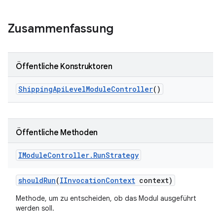
Zusammenfassung
Öffentliche Konstruktoren
Shipping
Api
Level
Module
Controller
()
Öffentliche Methoden
IModule
Controller
.
Run
Strategy
should
Run
(
IInvocation
Context
context)
Methode, um zu entscheiden, ob das Modul ausgeführt
werden soll.