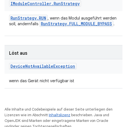
IModule
Controller
.
Run
Strategy
Run
Strategy
.
RUN
, wenn das Modul ausgeführt werden
Run
Strategy
.
FULL
_
MODULE
_
BYPASS
soll, andernfalls
.
Löst aus
Device
Not
Available
Exception
wenn das Gerät nicht verfügbar ist
Alle Inhalte und Codebeispiele auf dieser Seite unterliegen den
Lizenzen wie im Abschnitt
Inhaltslizenz
beschrieben. Java und
OpenJDK sind Marken oder eingetragene Marken von Oracle
und/oder seinen Tochtergesellschaften.