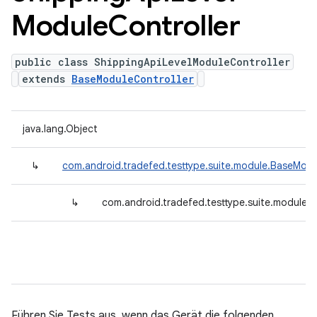
Module
Controller
public class ShippingApiLevelModuleController
extends
BaseModuleController
java.lang.Object
↳
com.android.tradefed.testtype.suite.module.BaseModu
↳
com.android.tradefed.testtype.suite.module.
Führen Sie Tests aus, wenn das Gerät die folgenden