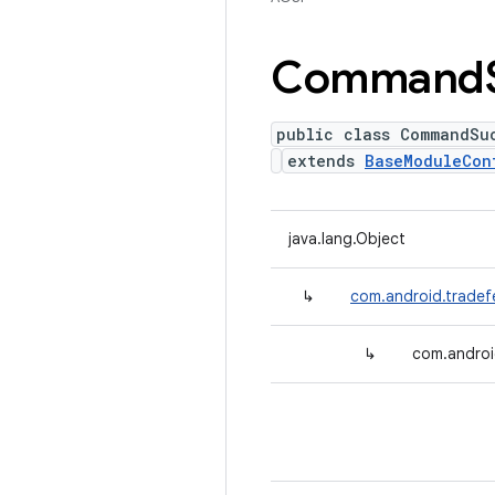
Command
public class CommandSu
extends
BaseModuleCon
java.lang.Object
↳
com.android.tradef
↳
com.androi