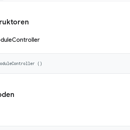
truktoren
dule
Controller
ModuleController ()
oden