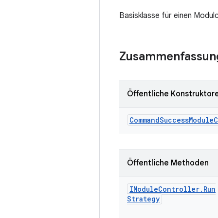
Basisklasse für einen Modulc
Zusammenfassun
Öffentliche Konstruktor
Command
Success
Module
C
Öffentliche Methoden
IModule
Controller
.
Run
Strategy