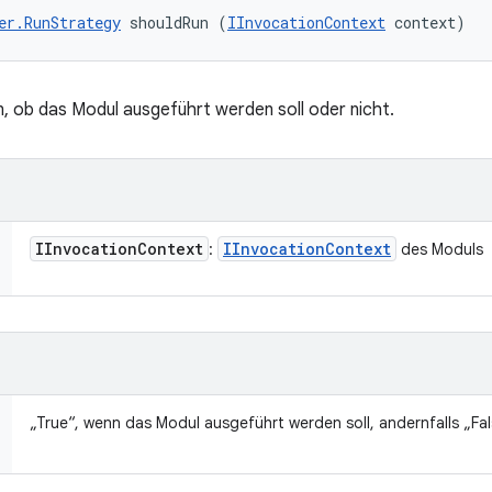
er.RunStrategy
 shouldRun (
IInvocationContext
 context)
 ob das Modul ausgeführt werden soll oder nicht.
IInvocation
Context
IInvocation
Context
:
des Moduls
„True“, wenn das Modul ausgeführt werden soll, andernfalls „Fal