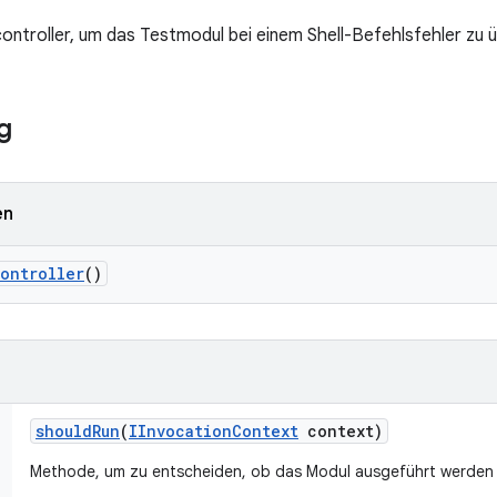
ontroller, um das Testmodul bei einem Shell-Befehlsfehler zu 
g
en
ontroller
()
should
Run
(
IInvocation
Context
context)
Methode, um zu entscheiden, ob das Modul ausgeführt werden s