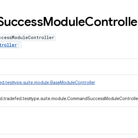
Success
Module
Controlle
ccessModuleController
troller
ed.testtype.suite.module.BaseModuleController
d.tradefed.testtype.suite.module.CommandSuccessModuleControlle