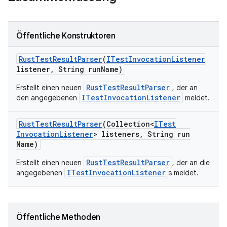
Öffentliche Konstruktoren
Rust
Test
Result
Parser
(
ITest
Invocation
Listener
listener
,
String run
Name)
RustTestResultParser
Erstellt einen neuen
, der an
ITestInvocationListener
den angegebenen
meldet.
Rust
Test
Result
Parser
(Collection<
ITest
Invocation
Listener
> listeners
,
String run
Name)
RustTestResultParser
Erstellt einen neuen
, der an die
ITestInvocationListener
angegebenen
s meldet.
Öffentliche Methoden