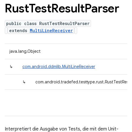
Rust
Test
Result
Parser
public class RustTestResultParser
extends
MultiLineReceiver
java.lang.Object
↳
com.android.ddmlib.MultiLineReceiver
↳
com.android.tradefed.testtype.rust.RustTestResul
Interpretiert die Ausgabe von Tests, die mit dem Unit-