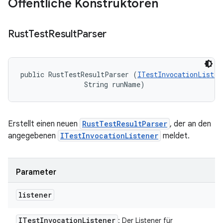
Öffentliche Konstruktoren
Rust
Test
Result
Parser
public RustTestResultParser (
ITestInvocationListen
                String runName)
Erstellt einen neuen
RustTestResultParser
, der an den
angegebenen
ITestInvocationListener
meldet.
Parameter
listener
ITest
Invocation
Listener
: Der Listener für