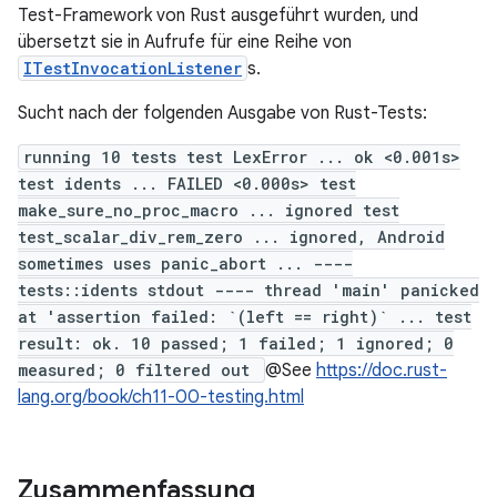
Test-Framework von Rust ausgeführt wurden, und
übersetzt sie in Aufrufe für eine Reihe von
ITestInvocationListener
s.
Sucht nach der folgenden Ausgabe von Rust-Tests:
running 10 tests test LexError ... ok <0.001s>
test idents ... FAILED <0.000s> test
make_sure_no_proc_macro ... ignored test
test_scalar_div_rem_zero ... ignored, Android
sometimes uses panic_abort ... ----
tests::idents stdout ---- thread 'main' panicked
at 'assertion failed: `(left == right)` ... test
result: ok. 10 passed; 1 failed; 1 ignored; 0
measured; 0 filtered out
@See
https://doc.rust-
lang.org/book/ch11-00-testing.html
Zusammenfassung