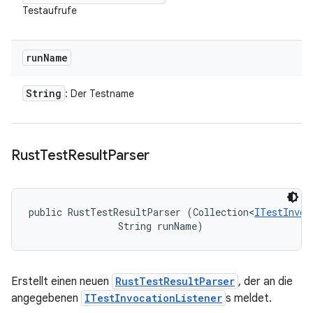
Testaufrufe
run
Name
String
: Der Testname
Rust
Test
Result
Parser
public RustTestResultParser (Collection<
ITestInvoc
                String runName)
Erstellt einen neuen
RustTestResultParser
, der an die
angegebenen
ITestInvocationListener
s meldet.