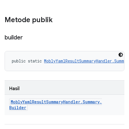
Metode publik
builder
public static 
MoblyYamlResultSummaryHandler.Summar
Hasil
Mobly
Yaml
Result
Summary
Handler
.
Summary
.
Builder