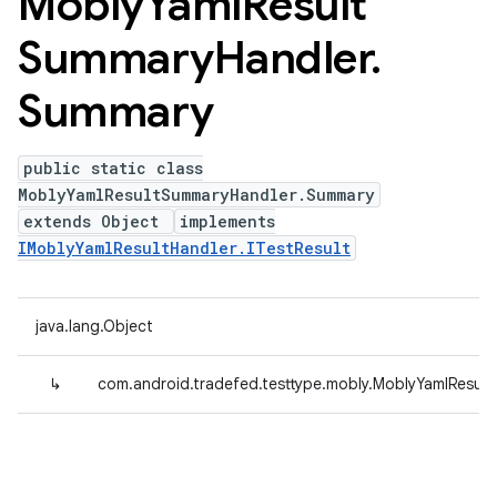
Mobly
Yaml
Result
Summary
Handler
.
Summary
public static class
MoblyYamlResultSummaryHandler.Summary
extends Object
implements
IMoblyYamlResultHandler.ITestResult
java.lang.Object
↳
com.android.tradefed.testtype.mobly.MoblyYamlResu