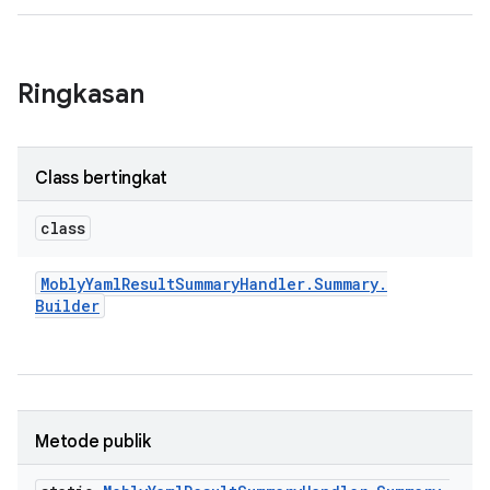
Ringkasan
Class bertingkat
class
Mobly
Yaml
Result
Summary
Handler
.
Summary
.
Builder
Metode publik