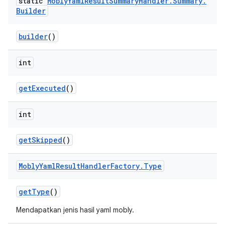
static
Mobly
Yaml
Result
Summary
Handler
.
Summary
.
Builder
builder
()
int
get
Executed
()
int
get
Skipped
()
Mobly
Yaml
Result
Handler
Factory
.
Type
get
Type
()
Mendapatkan jenis hasil yaml mobly.