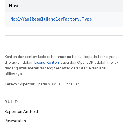
Hasil
Mobly
Yaml
Result
Handler
Factory
.
Type
Konten dan contoh kode di halaman ini tunduk kepada lisensi yang
dijelaskan dalam
Lisensi Konten
. Java dan OpenJDK adalah merek
dagang atau merek dagang terdaftar dari Oracle dan/atau
afiliasinya.
Terakhir diperbarui pada 2025-07-27 UTC.
BUILD
Repositori Android
Persyaratan