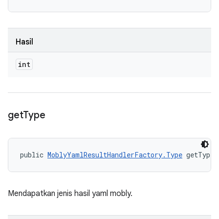
Hasil
int
get
Type
public 
MoblyYamlResultHandlerFactory.Type
 getType 
Mendapatkan jenis hasil yaml mobly.