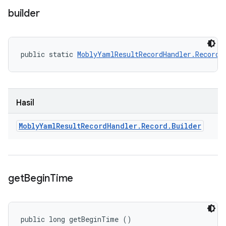
builder
public static 
MoblyYamlResultRecordHandler.Record.
Hasil
Mobly
Yaml
Result
Record
Handler
.
Record
.
Builder
get
Begin
Time
public long getBeginTime ()