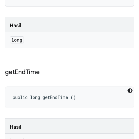
Hasil
long
get
End
Time
public long getEndTime ()
Hasil