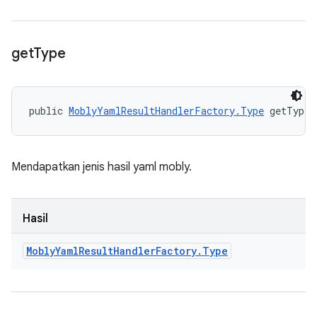
get
Type
public 
MoblyYamlResultHandlerFactory.Type
 getType 
Mendapatkan jenis hasil yaml mobly.
Hasil
Mobly
Yaml
Result
Handler
Factory
.
Type