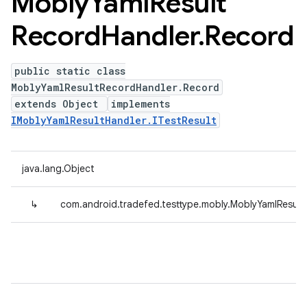
Mobly
Yaml
Result
Record
Handler
.
Record
public static class
MoblyYamlResultRecordHandler.Record
extends Object
implements
IMoblyYamlResultHandler.ITestResult
java.lang.Object
↳
com.android.tradefed.testtype.mobly.MoblyYamlResul