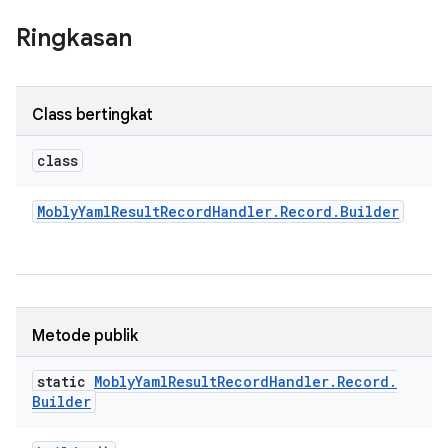
Ringkasan
Class bertingkat
class
Mobly
Yaml
Result
Record
Handler
.
Record
.
Builder
Metode publik
static
Mobly
Yaml
Result
Record
Handler
.
Record
.
Builder