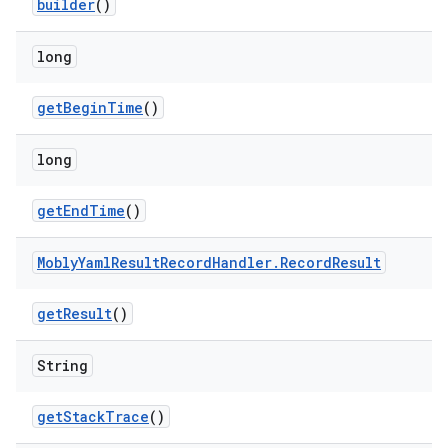
builder
()
long
get
Begin
Time
()
long
get
End
Time
()
Mobly
Yaml
Result
Record
Handler
.
Record
Result
get
Result
()
String
get
Stack
Trace
()