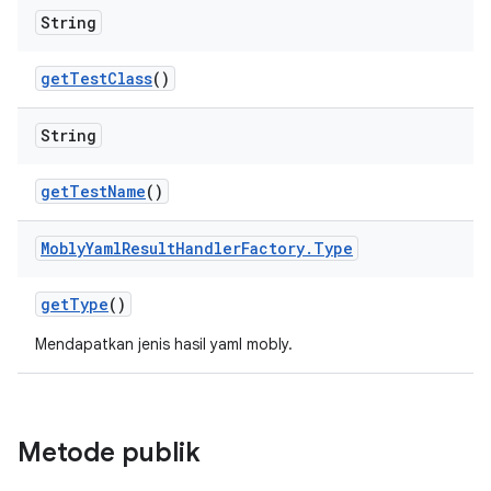
String
get
Test
Class
()
String
get
Test
Name
()
Mobly
Yaml
Result
Handler
Factory
.
Type
get
Type
()
Mendapatkan jenis hasil yaml mobly.
Metode publik