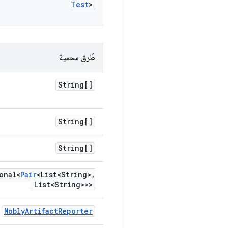
Test
>
طُرق محمية
String[]
String[]
String[]
onal<
Pair
<List<String>
,
List<String>>>
Mobly
Artifact
Reporter