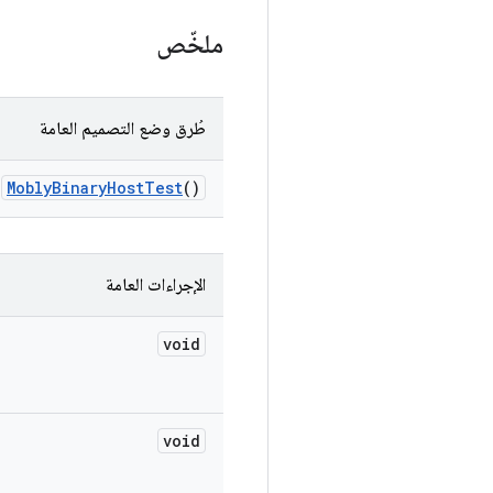
ملخّص
طُرق وضع التصميم العامة
Mobly
Binary
Host
Test
()
الإجراءات العامة
void
void