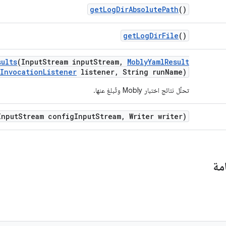
get
Log
Dir
Absolute
Path
()
get
Log
Dir
File
()
sults
(Input
Stream input
Stream
,
Mobly
Yaml
Result
Invocation
Listener
listener
,
String run
Name)
تحلّل نتائج اختبار Mobly وتُبلغ عنها.
Input
Stream config
Input
Stream
,
Writer writer)
مة