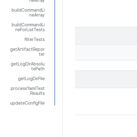
neArray
buildCommandLi
neArray
buildCommandLi
neForListTests
filterTests
getArtifactRepor
ter
getLogDirAbsolu
tePath
getLogDirFile
processYamlTest
Results
updateConfigFile