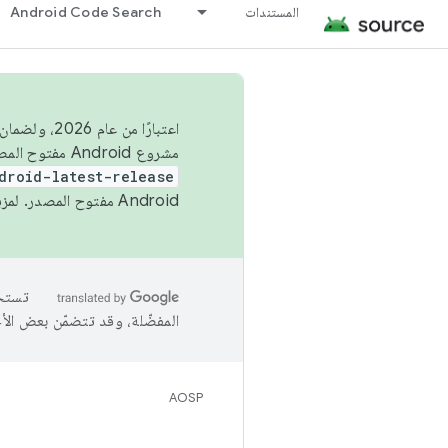
المستندات
Android Code Search
اعتبارًا من
مشروع Android مفتوح المصدر (AOSP) في الربعَين الثاني والرابع. لبناء مشروع Android مفتوح المصدر والمساهمة فيه، استخدِم
droid-latest-release
Android مفتوح المصدر. لمزيد من المعلومات، يُرجى الاطّلاع على
المفضّلة، وقد تتضمّن بعض الأ
AOSP