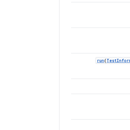
run
(
Test
Infor