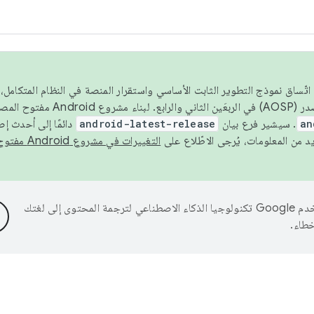
 عام 2026، ولضمان اتّساق نموذج التطوير الثابت الأساسي واستقرار المنصة في النظام المت
an
. سيشير فرع بيان
android-latest-release
دائمًا إلى أحدث إ
التغييرات في مشروع Android مفتوح المصدر
تستخدم Google تكنولوجيا الذكاء الاصطناعي لترجمة المحتوى إلى لغتك
خطاء.