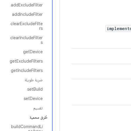
addExcludeFilter
addIncludeFilter
clearExcludeFilte
rs
implemen
clearIncludeFilter
s
getDevice
getExcludeFilters
getIncludeFilters
ضربة طويلة
setBuild
setDevice
تقسيم
طُرق محمية
buildCommandLi