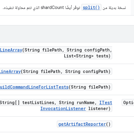
split()
نسخة بديلة من
توفّر أيضًا shardCount الذي تتم محاولة تنفيذه.
Line
Array
(String file
Path
,
String config
Path
,
List<String> tests)
Line
Array
(String file
Path
,
String config
Path)
build
Command
Line
For
List
Tests
(String file
Path)
String[] test
List
Lines
,
String run
Name
,
ITest
Opti
Invocation
Listener
listener)
get
Artifact
Reporter
()