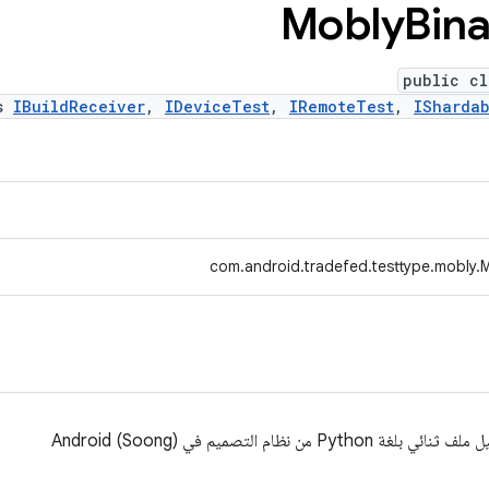
Mobly
Bin
public cl
ts
IBuildReceiver
,
IDeviceTest
,
IRemoteTest
,
ISharda
com.android.tradefed.testtype.mobly.
ظام التصميم في Android (Soong)