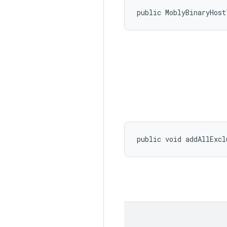
public MoblyBinaryHos
public void addAllExcl