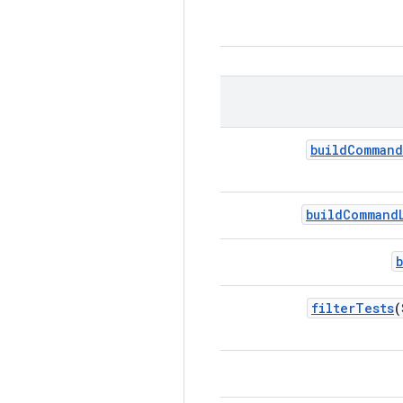
build
Command
build
Command
filter
Tests
(