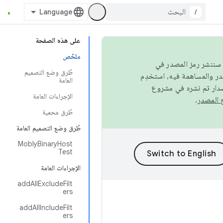
/
على هذه الصفحة
ملخّص
كامل، سننشر رمز المصدر في
طُرق وضع التصميم
العامة
صدار تم نشره في مشروع
الإجراءات العامة
.
طُرق محمية
طُرق وضع التصميم العامة
MoblyBinaryHost
Test
الإجراءات العامة
addAllExcludeFilt
ers
addAllIncludeFilt
ers