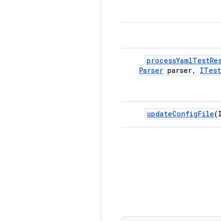
process
Yaml
Test
Re
Parser
parser
,
ITest
update
Config
File
(