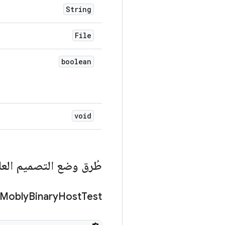
String
File
boolean
void
طُرق وضع التصميم العا
Mobly
Binary
Host
Test