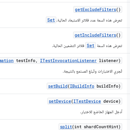
get
Exclude
Filters
()
Set
تعرِض هذه السمة عدد فلاتر الاستبعاد الحالية.
get
Include
Filters
()
Set
تعرِض هذه السمة
فلاتر التضمين الحالية.
mation
test
Info
,
ITest
Invocation
Listener
listener)
تُجري الاختبارات وتُبلغ المستمع بالنتيجة.
set
Build
(
IBuild
Info
build
Info)
set
Device
(
ITest
Device
device)
أدخِل الجهاز الخاضع للاختبار.
split
(int shard
Count
Hint)