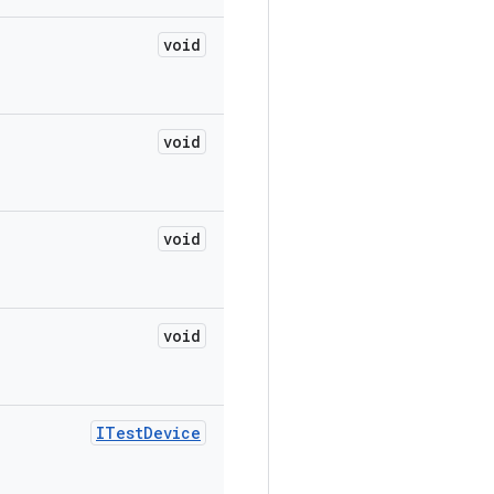
void
void
void
void
ITest
Device