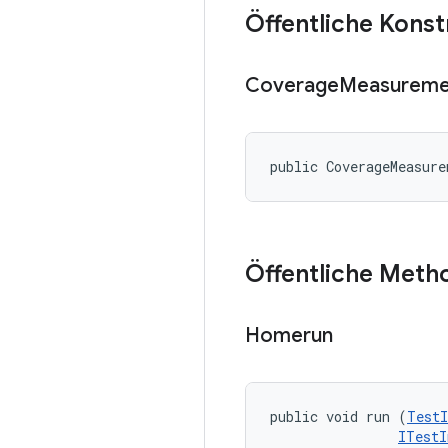
Öffentliche Kons
Coverage
Measureme
public CoverageMeasur
Öffentliche Meth
Homerun
public void run (
TestI
ITestI