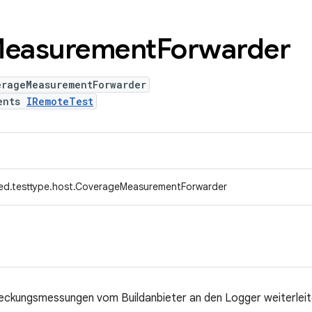
easurement
Forwarder
erageMeasurementForwarder
ents
IRemoteTest
ed.testtype.host.CoverageMeasurementForwarder
deckungsmessungen vom Buildanbieter an den Logger weiterleit