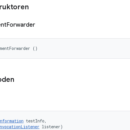
truktoren
nt
Forwarder
ementForwarder ()
oden
nformation
 testInfo, 

nvocationListener
 listener)