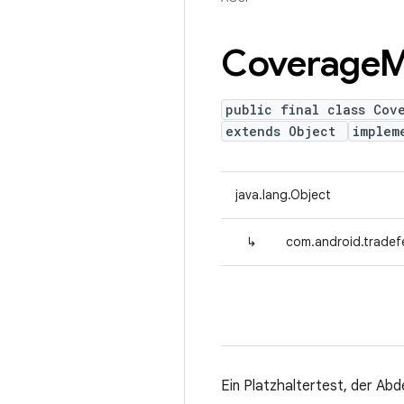
Coverage
M
public final class Cov
extends Object
implem
java.lang.Object
↳
com.android.tradef
Ein Platzhaltertest, der Ab