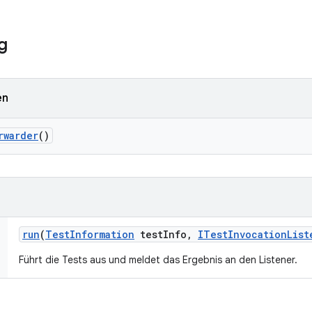
g
en
rwarder
()
run
(
Test
Information
test
Info
,
ITest
Invocation
List
Führt die Tests aus und meldet das Ergebnis an den Listener.