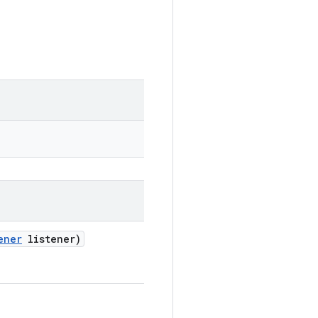
ener
listener)