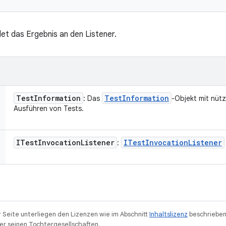
et das Ergebnis an den Listener.
Test
Information
Test
Information
: Das
-Objekt mit nüt
Ausführen von Tests.
ITest
Invocation
Listener
ITest
Invocation
Listener
:
r Seite unterliegen den Lizenzen wie im Abschnitt
Inhaltslizenz
beschrieben
r seinen Tochtergesellschaften.